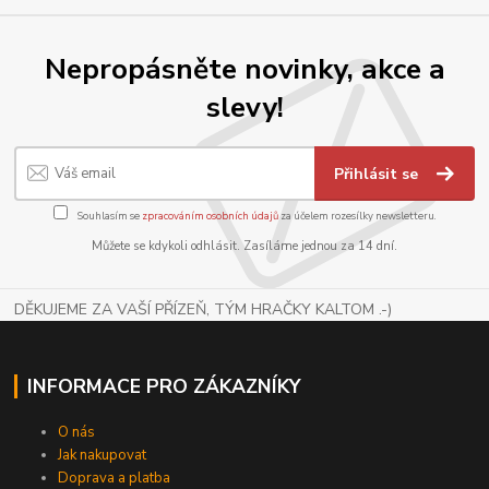
Nepropásněte novinky, akce a
slevy!
Přihlásit se
Souhlasím se
zpracováním osobních údajů
za účelem rozesílky newsletteru.
Můžete se kdykoli odhlásit. Zasíláme jednou za 14 dní.
DĚKUJEME ZA VAŠÍ PŘÍZEŇ, TÝM HRAČKY KALTOM .-)
INFORMACE PRO ZÁKAZNÍKY
O nás
Jak nakupovat
Doprava a platba