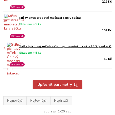
229 Kč
TOP produkt
Míčky antistresové mačkací 3 ks v sáčku
2.
Skladem > 5 ks
139 Kč
TOP produkt
Svíticí pichlavý míček – Gelový masážní míček s LED (skákací)
3.
Skladem > 5 ks
59 Kč
TOP produkt
Upřesnit parametry
Nejnovější
Nejlevnější
Nejdražší
Zobrazuji 1-20 z 20