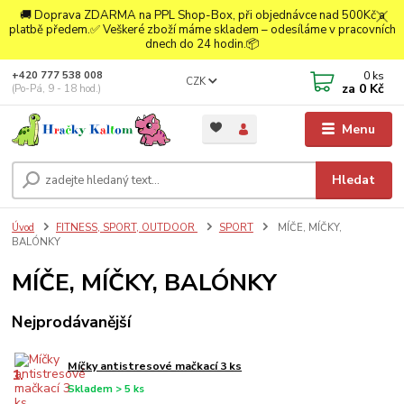
🚚 Doprava ZDARMA na PPL Shop-Box, při objednávce nad 500Kč a
platbě předem.✅ Veškeré zboží máme skladem – odesíláme v pracovních
dnech do 24 hodin.📦
0
ks
+420 777 538 008
CZK
za
0 Kč
(Po-Pá, 9 - 18 hod.)
Menu
Hledat
Úvod
FITNESS, SPORT, OUTDOOR
SPORT
MÍČE, MÍČKY,
BALÓNKY
MÍČE, MÍČKY, BALÓNKY
Nejprodávanější
Míčky antistresové mačkací 3 ks
1.
Skladem > 5 ks