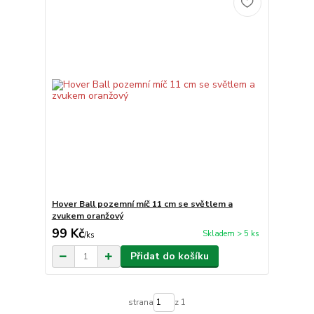
Hover Ball pozemní míč 11 cm se světlem a
zvukem oranžový
99 Kč
Skladem > 5 ks
/
ks
Přidat do košíku
strana
z 1