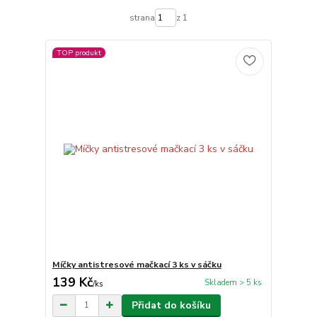
strana
z 1
TOP produkt
Míčky antistresové mačkací 3 ks v sáčku
139 Kč
Skladem > 5 ks
/
ks
Přidat do košíku