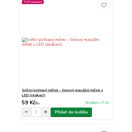
TOP produkt
Svíticí pichlavý míček – Gelový masážní míček s
LED (skákací)
59 Kč
Skladem > 5 ks
/
ks
Přidat do košíku