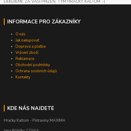
DĚKUJEME ZA VAŠÍ PŘÍZEŇ, TÝM HRAČKY KALTOM .-)
INFORMACE PRO ZÁKAZNÍKY
O nás
Jak nakupovat
Doprava a platba
Vrácení zboží
Reklamace
Obchodní podmínky
Ochrana osobních údajů
Kontakty
KDE NÁS NAJDETE
Hračky Kaltom - Potraviny MAXIMA
Jana Růžičky 1234/4