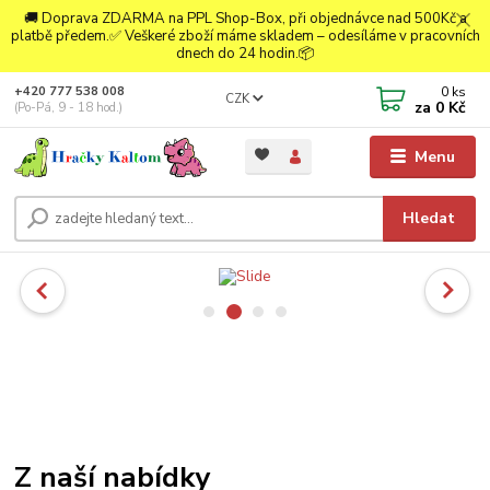
🚚 Doprava ZDARMA na PPL Shop-Box, při objednávce nad 500Kč a
platbě předem.✅ Veškeré zboží máme skladem – odesíláme v pracovních
dnech do 24 hodin.📦
0
ks
+420 777 538 008
CZK
za
0 Kč
(Po-Pá, 9 - 18 hod.)
Menu
Hledat
Z naší nabídky