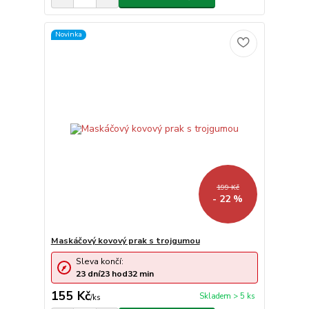
Novinka
199 Kč
- 22 %
Maskáčový kovový prak s trojgumou
Sleva končí:
23
dní
23
hod
32
min
155 Kč
Skladem > 5 ks
/
ks