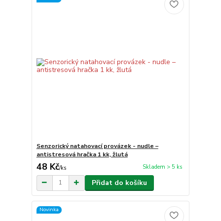
Senzorický natahovací provázek - nudle –
antistresová hračka 1 kk, žlutá
48 Kč
Skladem > 5 ks
/
ks
Přidat do košíku
Novinka