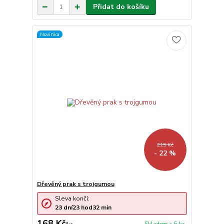
Přidat do košíku
Novinka
215 Kč
- 22 %
Dřevěný prak s trojgumou
Sleva končí:
23
dní
23
hod
32
min
168 Kč