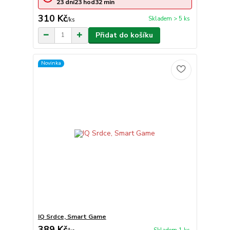
23
dní
23
hod
32
min
310 Kč
Skladem > 5 ks
/
ks
Přidat do košíku
Novinka
IQ Srdce, Smart Game
389 Kč