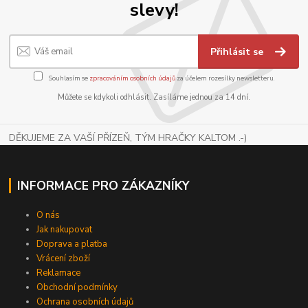
slevy!
Přihlásit se
Souhlasím se
zpracováním osobních údajů
za účelem rozesílky newsletteru.
Můžete se kdykoli odhlásit. Zasíláme jednou za 14 dní.
DĚKUJEME ZA VAŠÍ PŘÍZEŇ, TÝM HRAČKY KALTOM .-)
INFORMACE PRO ZÁKAZNÍKY
O nás
Jak nakupovat
Doprava a platba
Vrácení zboží
Reklamace
Obchodní podmínky
Ochrana osobních údajů