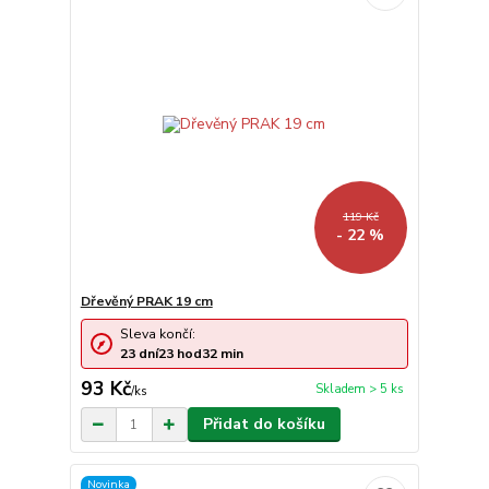
119 Kč
- 22 %
Dřevěný PRAK 19 cm
Sleva končí:
23
dní
23
hod
32
min
93 Kč
Skladem > 5 ks
/
ks
Přidat do košíku
Novinka