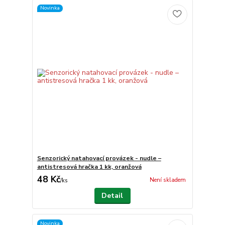
Novinka
Senzorický natahovací provázek - nudle –
antistresová hračka 1 kk, oranžová
48 Kč
Není skladem
/
ks
Detail
Novinka