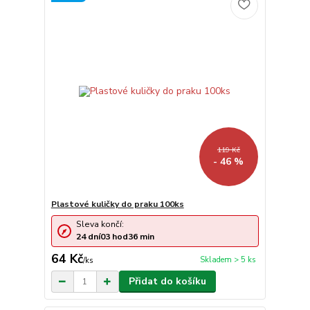
119 Kč
- 46 %
Plastové kuličky do praku 100ks
Sleva končí:
24
dní
03
hod
36
min
64 Kč
Skladem > 5 ks
/
ks
Přidat do košíku