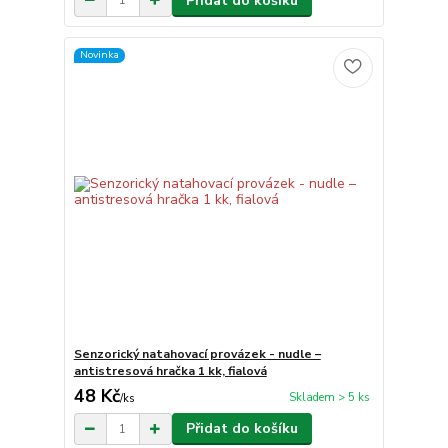
Přidat do košíku
Novinka
Senzorický natahovací provázek - nudle –
antistresová hračka 1 kk, fialová
48 Kč
Skladem > 5 ks
/
ks
Přidat do košíku