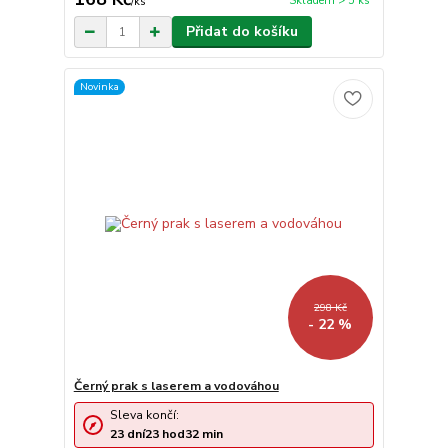
Skladem > 5 ks
/
ks
Přidat do košíku
Novinka
298 Kč
- 22 %
Černý prak s laserem a vodováhou
Sleva končí:
23
dní
23
hod
32
min