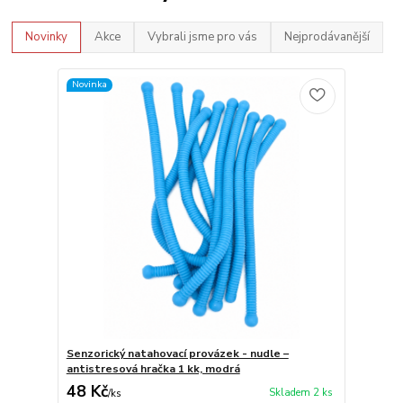
Novinky
Akce
Vybrali jsme pro vás
Nejprodávanější
Novinka
Senzorický natahovací provázek - nudle –
antistresová hračka 1 kk, modrá
48 Kč
Skladem 2 ks
/
ks