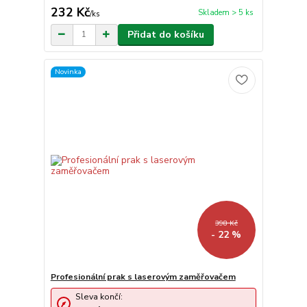
232 Kč
Skladem > 5 ks
/
ks
Přidat do košíku
Novinka
398 Kč
- 22 %
Profesionální prak s laserovým zaměřovačem
Sleva končí: