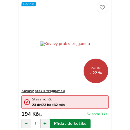
Novinka
249 Kč
- 22 %
Kovový prak s trojgumou
Sleva končí:
23
dní
23
hod
32
min
194 Kč
Skladem 3 ks
/
ks
Přidat do košíku