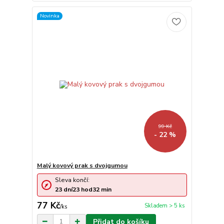
Novinka
99 Kč
- 22 %
Malý kovový prak s dvojgumou
Sleva končí:
23
dní
23
hod
32
min
77 Kč
Skladem > 5 ks
/
ks
Přidat do košíku