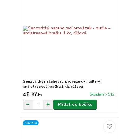
Senzorický natahovací provázek - nudle –
antistresová hračka 1 kk, růžová
48 Kč
Skladem > 5 ks
/
ks
Přidat do košíku
Novinka