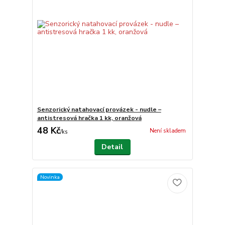
Senzorický natahovací provázek - nudle –
antistresová hračka 1 kk, oranžová
48 Kč
Není skladem
/
ks
Detail
Novinka