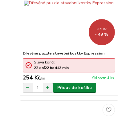
499 Kč
- 49 %
Dřevěné puzzle stavební kostky Expression
Sleva končí:
22
dní
22
hod
42
min
254 Kč
Skladem 4 ks
/
ks
Přidat do košíku