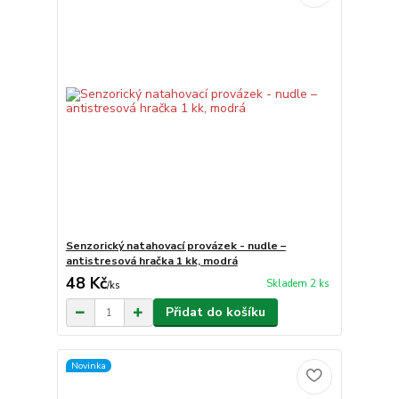
Senzorický natahovací provázek - nudle –
antistresová hračka 1 kk, modrá
48 Kč
Skladem 2 ks
/
ks
Přidat do košíku
Novinka