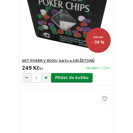
399 Kč
- 38 %
SET POKER V BOXU, karty a 100 ŽETONŮ
249 Kč
Skladem > 5 ks
/
ks
Přidat do košíku