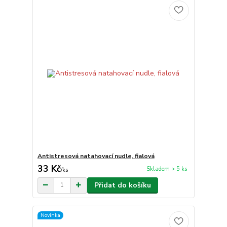
Antistresová natahovací nudle, fialová
33 Kč
Skladem > 5 ks
/
ks
Přidat do košíku
Novinka