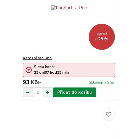
129 Kč
- 28 %
Karetní hra Uno
Sleva končí:
23
dní
07
hod
33
min
93 Kč
Skladem > 5 ks
/
ks
Přidat do košíku