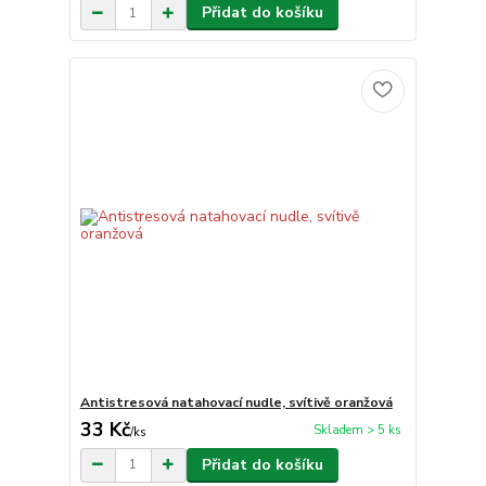
Přidat do košíku
Antistresová natahovací nudle, svítivě oranžová
33 Kč
Skladem > 5 ks
/
ks
Přidat do košíku