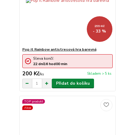
299 Kč
- 33 %
Pop it Rainbow antistresová hra barevná
Sleva končí:
22
dní
16
hod
00
min
200 Kč
Skladem > 5 ks
/
ks
Přidat do košíku
TOP produkt
Akce