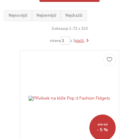
Nejnovější
Nejlevnější
Nejdražší
Zobrazuji 1-72 z 210
strana
z 3
další
199 Kč
- 5 %