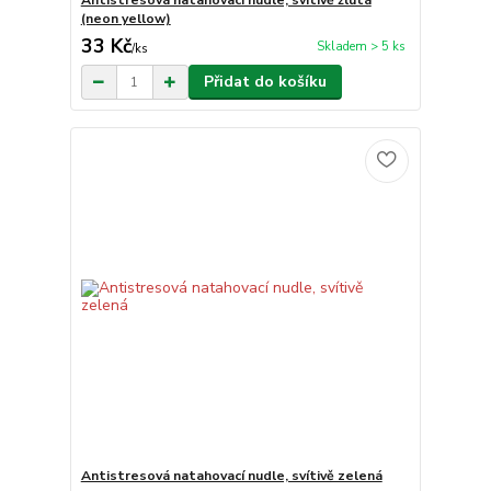
Antistresová natahovací nudle, svítivě žlutá
(neon yellow)
33 Kč
Skladem > 5 ks
/
ks
Přidat do košíku
Antistresová natahovací nudle, svítivě zelená