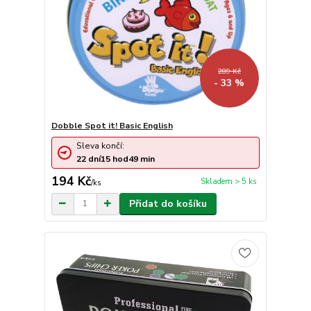
289 Kč
- 33 %
Dobble Spot it! Basic English
Sleva končí:
22
dní
15
hod
49
min
194 Kč
Skladem > 5 ks
/
ks
Přidat do košíku