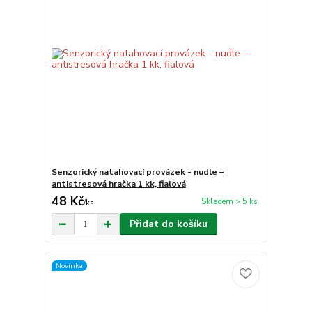
Senzorický natahovací provázek - nudle –
antistresová hračka 1 kk, fialová
48 Kč
Skladem > 5 ks
/
ks
Přidat do košíku
Novinka