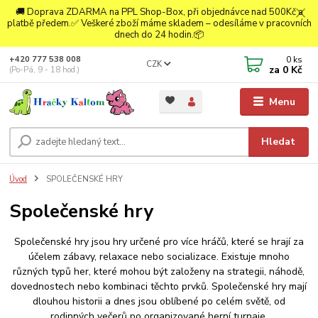
🚚 Doprava ZDARMA na PPL Shop-Box, při objednávce nad 500Kč a
platbě předem.✅ Veškeré zboží máme skladem – odesíláme v pracovních
dnech do 24 hodin.📦
0
ks
+420 777 538 008
CZK
za
0 Kč
(Po-Pá, 9 - 18 hod.)
Menu
Hledat
Úvod
SPOLEČENSKÉ HRY
Společenské hry
Společenské hry jsou hry určené pro více hráčů, které se hrají za
účelem zábavy, relaxace nebo socializace. Existuje mnoho
různých typů her, které mohou být založeny na strategii, náhodě,
dovednostech nebo kombinaci těchto prvků. Společenské hry mají
dlouhou historii a dnes jsou oblíbené po celém světě, od
rodinných večerů po organizované herní turnaje.