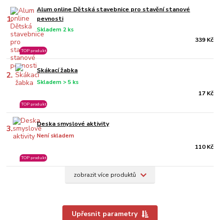
Alum online Dětská stavebnice pro stavění stanové
1.
pevnosti
Skladem 2 ks
339 Kč
TOP produkt
Skákací žabka
2.
Skladem > 5 ks
17 Kč
TOP produkt
Deska smyslové aktivity
3.
Není skladem
110 Kč
TOP produkt
zobrazit více produktů
Upřesnit parametry