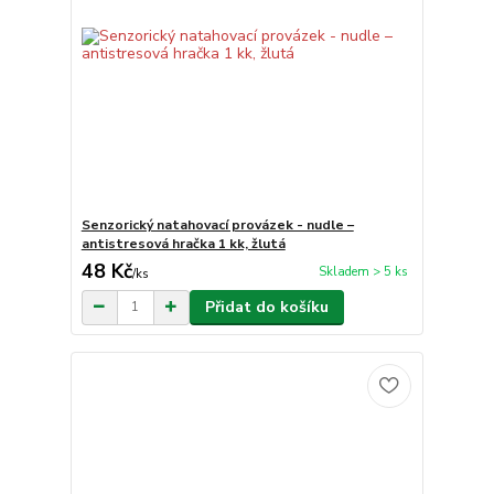
Senzorický natahovací provázek - nudle –
antistresová hračka 1 kk, žlutá
48 Kč
Skladem > 5 ks
/
ks
Přidat do košíku