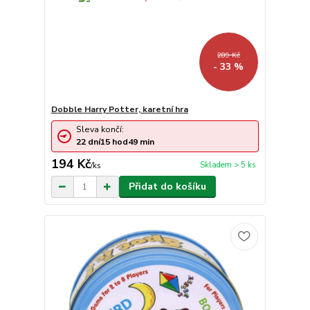
289 Kč
- 33 %
Dobble Harry Potter, karetní hra
Sleva končí:
22
dní
15
hod
49
min
194 Kč
Skladem > 5 ks
/
ks
Přidat do košíku