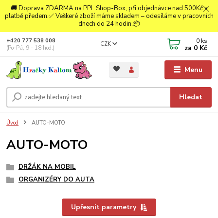
🚚 Doprava ZDARMA na PPL Shop-Box, při objednávce nad 500Kč a
platbě předem.✅ Veškeré zboží máme skladem – odesíláme v pracovních
dnech do 24 hodin.📦
0
ks
+420 777 538 008
CZK
za
0 Kč
(Po-Pá, 9 - 18 hod.)
Menu
Hledat
Úvod
AUTO-MOTO
AUTO-MOTO
DRŽÁK NA MOBIL
ORGANIZÉRY DO AUTA
Upřesnit parametry