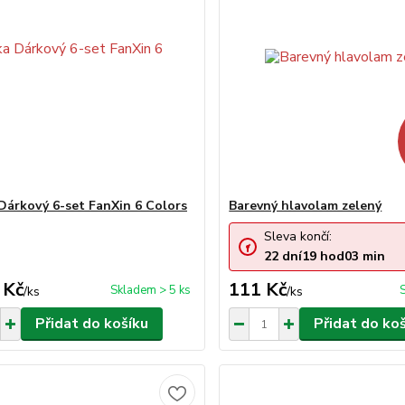
Dárkový 6-set FanXin 6 Colors
Barevný hlavolam zelený
Sleva končí:
22
dní
19
hod
03
min
 Kč
111 Kč
Skladem > 5 ks
/
ks
/
ks
Přidat do košíku
Přidat do ko