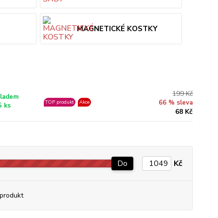
MAGNETICKÉ KOSTKY
199 Kč
ladem
66 % sleva
TOP produkt
Akce
5 ks
68 Kč
Do
Kč
produkt