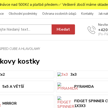
ávce nad 500Kč a platbě předem.✅ Veškeré zboží máme skladem
ace
Obchodní podmínky
Ochrana osobních údajů
Kontakty
Jak na
Nevíte
Hledat
+420
(Po-Pá,
SPEED CUBE A HLAVOLAMY
kovy kostky
2x2
3x3
5x5 A VĚTŠÍ
PYRAMIDA
FIDGET SPINNER 
MIRROR
1X3X3