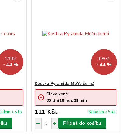
179 Kč
199 Kč
- 44 %
- 44 %
Kostka Pyramida MoYu černá
Sleva končí:
22
dní
19
hod
03
min
111 Kč
ladem > 5 ks
Skladem > 5 ks
/
ks
šíku
Přidat do košíku