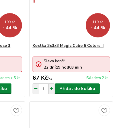
199 Kč
119 Kč
- 44 %
- 44 %
ose 3
Kostka 3x3x3 Magic Cube 6 Colors II
Sleva končí:
22
dní
19
hod
03
min
67 Kč
ladem > 5 ks
Skladem 2 ks
/
ks
šíku
Přidat do košíku