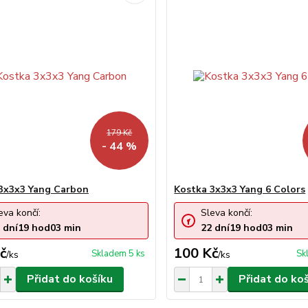
179 Kč
- 44 %
3x3x3 Yang Carbon
Kostka 3x3x3 Yang 6 Colors
eva končí:
Sleva končí:
dní
19
hod
03
min
22
dní
19
hod
03
min
č
100 Kč
Skladem 5 ks
Sk
/
ks
/
ks
Přidat do košíku
Přidat do ko