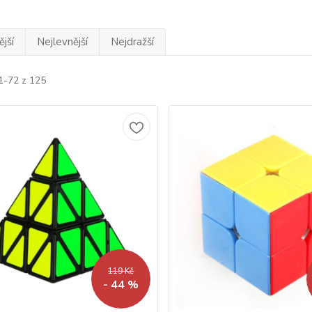
jší
Nejlevnější
Nejdražší
1-72 z 125
119 Kč
- 44 %