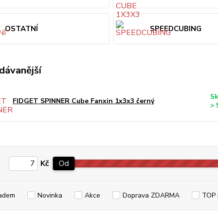
OSTATNÍ
SPEEDCUBING
dávanější
Sk
FIDGET SPINNER Cube Fanxin 1x3x3 černý
> 
Kč
Od
adem
Novinka
Akce
Doprava ZDARMA
TOP 