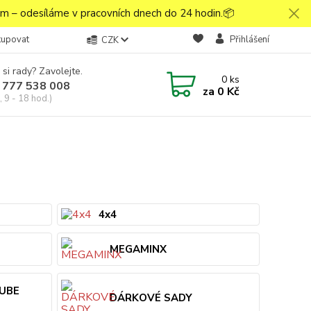
 – odesíláme v pracovních dnech do 24 hodin.📦
kupovat
Přihlášení
CZK
 si rady? Zavolejte.
0
ks
 777 538 008
za
0 Kč
 9 - 18 hod.)
4x4
MEGAMINX
CUBE
DÁRKOVÉ SADY