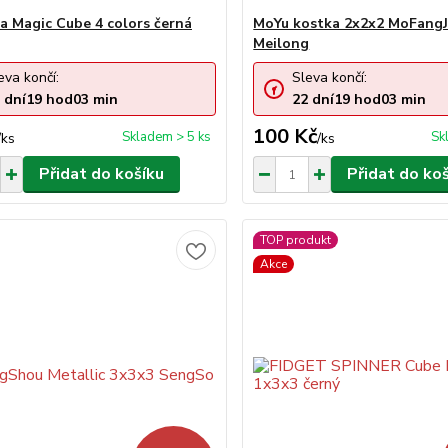
a Magic Cube 4 colors černá
MoYu kostka 2x2x2 MoFangJ
Meilong
eva končí:
Sleva končí:
dní
19
hod
03
min
22
dní
19
hod
03
min
100 Kč
Skladem > 5 ks
Sk
/
ks
/
ks
Přidat do košíku
Přidat do ko
TOP produkt
Akce