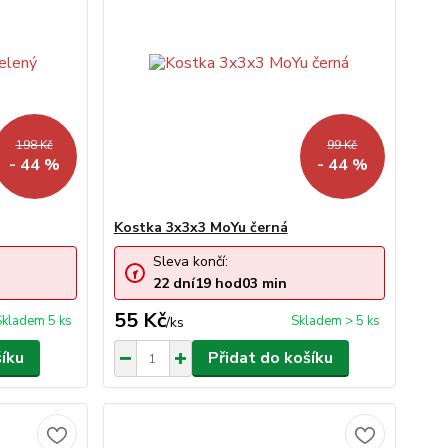
198 Kč
99 Kč
- 44 %
- 44 %
Kostka 3x3x3 MoYu černá
Sleva končí:
22
dní
19
hod
03
min
55 Kč
Skladem 5 ks
Skladem > 5 ks
/
ks
šíku
Přidat do košíku