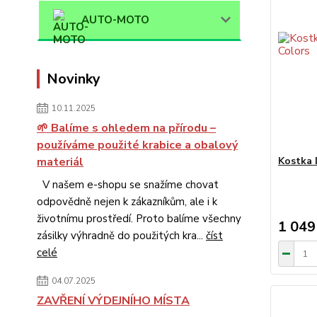
AUTO-MOTO
Novinky
10.11.2025
🌱 Balíme s ohledem na přírodu –
používáme použité krabice a obalový
materiál
Kostka 
V našem e-shopu se snažíme chovat
odpovědně nejen k zákazníkům, ale i k
životnímu prostředí. Proto balíme všechny
1 049
zásilky výhradně do použitých kra...
číst
celé
04.07.2025
ZAVŘENÍ VÝDEJNÍHO MÍSTA