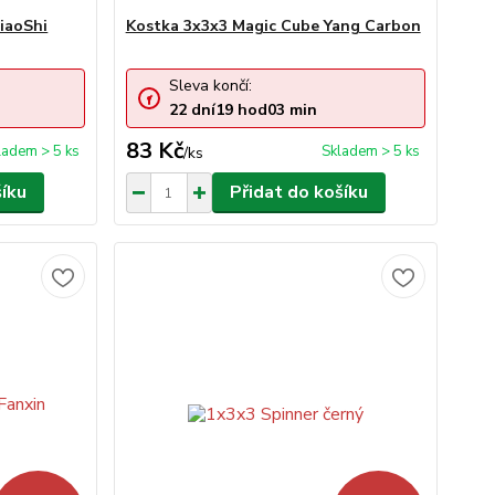
iaoShi
Kostka 3x3x3 Magic Cube Yang Carbon
Sleva končí:
22
dní
19
hod
03
min
83 Kč
ladem > 5 ks
Skladem > 5 ks
/
ks
šíku
Přidat do košíku