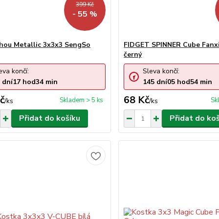
399 Kč
- 55 %
ou Metallic 3x3x3 SengSo
FIDGET SPINNER Cube Fanx
černý
eva končí:
Sleva končí:
dní
17
hod
34
min
145
dní
05
hod
54
min
č
68 Kč
Skladem > 5 ks
Sk
/
ks
/
ks
Přidat do košíku
Přidat do ko