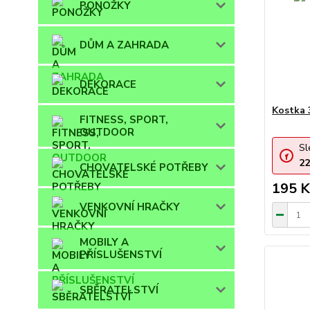
PONOŽKY
DŮM A ZAHRADA
DEKORACE
Kostka 
FITNESS, SPORT,
OUTDOOR
Sl
22
CHOVATELSKÉ POTŘEBY
195 K
VENKOVNÍ HRAČKY
MOBILY A
PŘÍSLUŠENSTVÍ
SBĚRATELSTVÍ