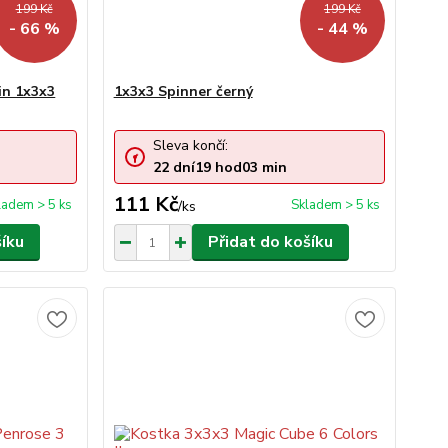
199 Kč
199 Kč
- 66 %
- 44 %
in 1x3x3
1x3x3 Spinner černý
Sleva končí:
22
dní
19
hod
03
min
111 Kč
ladem > 5 ks
Skladem > 5 ks
/
ks
šíku
Přidat do košíku