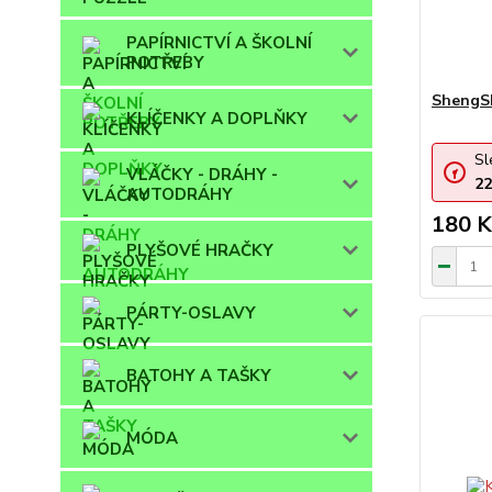
PAPÍRNICTVÍ A ŠKOLNÍ
POTŘEBY
ShengSh
KLÍČENKY A DOPLŇKY
Sl
VLÁČKY - DRÁHY -
22
AUTODRÁHY
180 K
PLYŠOVÉ HRAČKY
PÁRTY-OSLAVY
BATOHY A TAŠKY
MÓDA