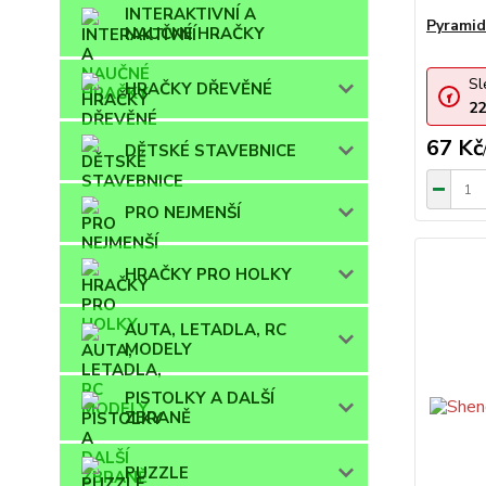
INTERAKTIVNÍ A
Pyramid
NAUČNÉ HRAČKY
Sl
HRAČKY DŘEVĚNÉ
22
67 Kč
DĚTSKÉ STAVEBNICE
PRO NEJMENŠÍ
HRAČKY PRO HOLKY
AUTA, LETADLA, RC
MODELY
PISTOLKY A DALŠÍ
ZBRANĚ
PUZZLE