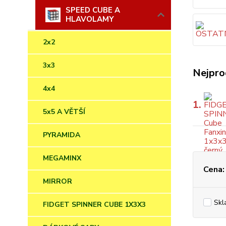
SPEED CUBE A
HLAVOLAMY
2x2
3x3
Nejpro
4x4
1.
5x5 A VĚTŠÍ
PYRAMIDA
MEGAMINX
Cena:
MIRROR
Skl
FIDGET SPINNER CUBE 1X3X3