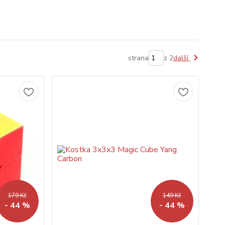
strana
z 2
další
179 Kč
149 Kč
- 44 %
- 44 %