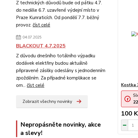
Z technických důvodů bude od pátku 4.7.
do neděle 6.7. uzavřené výdejní místo v
Praze Kunraticích. Od pondělí 7.7. běžný
provoz.
číst celé
04.07.2025
BLACKOUT 4.7.2025
Z důvodu dnešního totálního výpadku
dodávek elektřiny budou aktuálně
připravené zásilky odeslány s jednodenním
zpožděním. Za případné komplikace se
Kostka 
om...
číst celé
Sl
Zobrazit všechny novinky
22
100 K
Nepropásněte novinky, akce
a slevy!