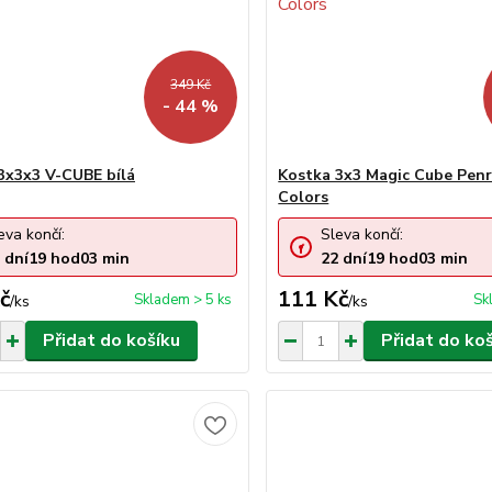
349 Kč
- 44 %
3x3x3 V-CUBE bílá
Kostka 3x3 Magic Cube Penr
Colors
eva končí:
Sleva končí:
dní
19
hod
03
min
22
dní
19
hod
03
min
č
111 Kč
Skladem > 5 ks
Sk
/
ks
/
ks
Přidat do košíku
Přidat do ko