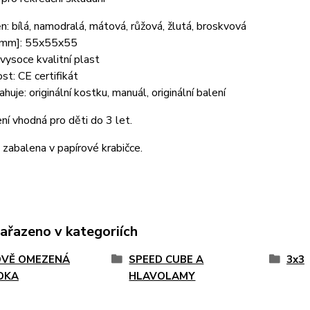
n: bílá, namodralá, mátová, růžová, žlutá, broskvová
[mm]: 55x55x55
 vysoce kvalitní plast
t: CE certifikát
huje: originální kostku, manuál, originální balení
ní vhodná pro děti do 3 let.
 zabalena v papírové krabičce.
zařazeno v kategoriích
VĚ OMEZENÁ
SPEED CUBE A
3x3
DKA
HLAVOLAMY