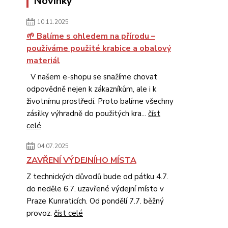
Novinky
10.11.2025
🌱 Balíme s ohledem na přírodu –
používáme použité krabice a obalový
materiál
V našem e-shopu se snažíme chovat
odpovědně nejen k zákazníkům, ale i k
životnímu prostředí. Proto balíme všechny
zásilky výhradně do použitých kra...
číst
celé
04.07.2025
ZAVŘENÍ VÝDEJNÍHO MÍSTA
Z technických důvodů bude od pátku 4.7.
do neděle 6.7. uzavřené výdejní místo v
Praze Kunraticích. Od pondělí 7.7. běžný
provoz.
číst celé