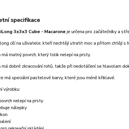
tní specifikace
iLong 3x3x3 Cube - Macarone
je určena pro začátečníky a stř
ong cílí na uživatele, kteří nechtějí utratit moc a přitom chtějí
má matný povrch, který tolik nelepí na prsty.
má dobré zkracování rohů, takže při nedotáčení se hlavolam do
e má speciální pastelové barvy, které jsou méně křiklavé.
í výrobku:
ovrch nelepí na prsty
ebuje nálepky
ýkon
balení
pro rekreační skládání