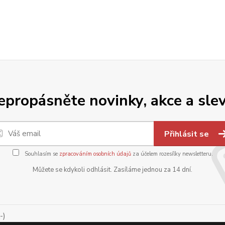
epropásněte novinky, akce a slev
Přihlásit se
Souhlasím se
zpracováním osobních údajů
za účelem rozesílky newsletteru.
Můžete se kdykoli odhlásit. Zasíláme jednou za 14 dní.
-)