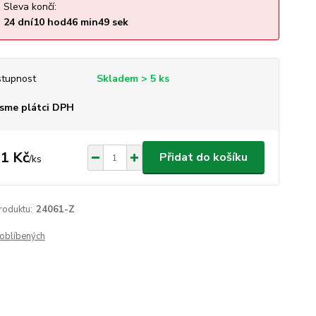
Sleva končí:
24
dní
10
hod
46
min
49
sek
tupnost
Skladem > 5 ks
sme plátci DPH
1 Kč
Přidat do košíku
/
ks
roduktu:
24061-Z
oblíbených