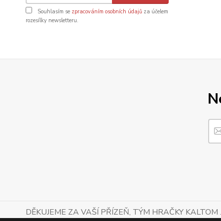
Souhlasím se
zpracováním osobních údajů
za účelem
rozesílky newsletteru.
N
DĚKUJEME ZA VAŠÍ PŘÍZEŇ, TÝM HRAČKY KALTOM .