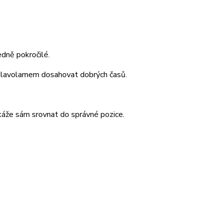
edně pokročilé.
 s hlavolamem dosahovat dobrých časů.
káže sám srovnat do správné pozice.