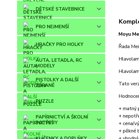
DĚTSKÉ STAVEBNICE
Komple
PRO NEJMENŠÍ
Moyu Me
HRAČKY PRO HOLKY
Řada Meil
Hlavolam 
AUTA, LETADLA, RC
MODELY
Hlavolam 
PISTOLKY A DALŠÍ
Tato verz
ZBRANĚ
Hodnocen
PUZZLE
+ matný p
+ nepotř
PAPÍRNICTVÍ A ŠKOLNÍ
POTŘEBY
+ cena/v
+ pěkné 
+ vhodná 
KLÍČENKY A DOPLŇKY