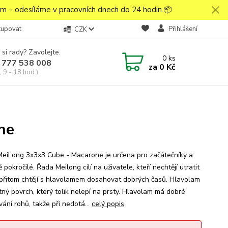
 – odesíláme v pracovních dnech do 24 hodin.📦
kupovat
Přihlášení
CZK
 si rady? Zavolejte.
0
ks
 777 538 008
za
0 Kč
 9 - 18 hod.)
ne
eiLong 3x3x3 Cube - Macarone je určena pro začátečníky a
 pokročilé. Řada Meilong cílí na uživatele, kteří nechtějí utratit
přitom chtějí s hlavolamem dosahovat dobrých časů. Hlavolam
ný povrch, který tolik nelepí na prsty. Hlavolam má dobré
ání rohů, takže při nedotá...
celý popis