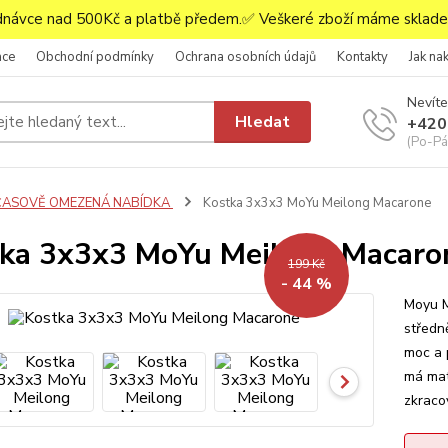
ávce nad 500Kč a platbě předem.✅ Veškeré zboží máme skladem
ace
Obchodní podmínky
Ochrana osobních údajů
Kontakty
Jak na
Nevíte
Hledat
+420
(Po-Pá,
ČASOVĚ OMEZENÁ NABÍDKA
Kostka 3x3x3 MoYu Meilong Macarone
ka 3x3x3 MoYu Meilong Macaro
199 Kč
- 44 %
Moyu M
středně
moc a 
má mat
zkracov