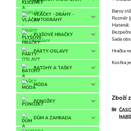
Barvy stě
VLÁČKY - DRÁHY -
Rozměr 
AUTODRÁHY
Materiál:
Bezpečnos
PLYŠOVÉ HRAČKY
Sada obsa
Hračka ne
PÁRTY-OSLAVY
Kostka je
BATOHY A TAŠKY
MÓDA
Zboží 
PONOŽKY
ČASO
NABÍ
DŮM A ZAHRADA