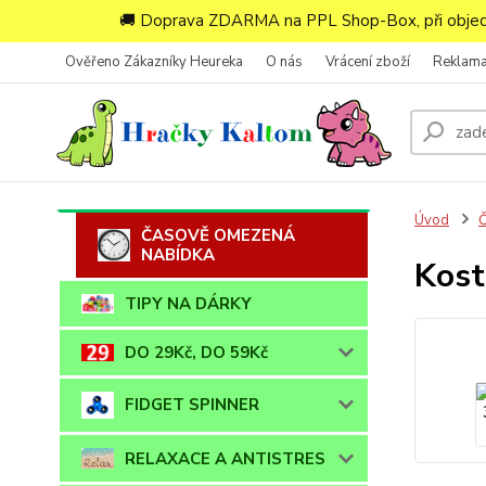
🚚 Doprava ZDARMA na PPL Shop-Box, při objedn
Ověřeno Zákazníky Heureka
O nás
Vrácení zboží
Reklam
Úvod
ČASOVĚ OMEZENÁ
NABÍDKA
Kost
TIPY NA DÁRKY
DO 29Kč, DO 59Kč
FIDGET SPINNER
RELAXACE A ANTISTRES