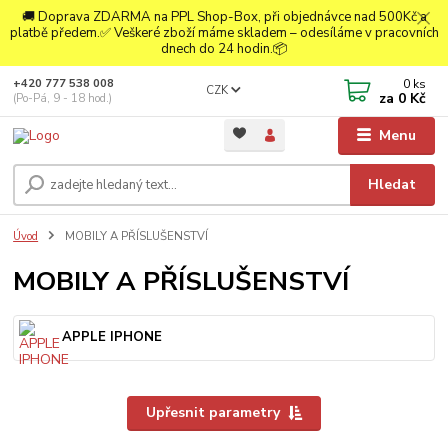
🚚 Doprava ZDARMA na PPL Shop-Box, při objednávce nad 500Kč a
platbě předem.✅ Veškeré zboží máme skladem – odesíláme v pracovních
dnech do 24 hodin.📦
0
ks
+420 777 538 008
CZK
za
0 Kč
(Po-Pá, 9 - 18 hod.)
Menu
Hledat
Úvod
MOBILY A PŘÍSLUŠENSTVÍ
MOBILY A PŘÍSLUŠENSTVÍ
APPLE IPHONE
Upřesnit parametry