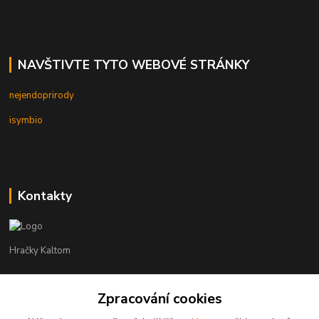
NAVŠTIVTE TYTO WEBOVÉ STRÁNKY
nejendoprirody
isymbio
Kontakty
Hračky Kaltom
Hračky Kaltom
Zpracování cookies
+420 777 538 008
(Po-Pá, 9 - 18 hod.)