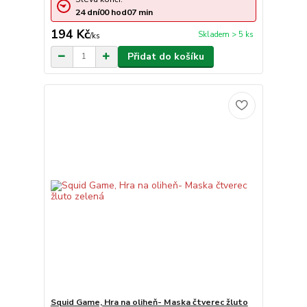
24
dní
00
hod
07
min
194 Kč
Skladem > 5 ks
/
ks
Přidat do košíku
Squid Game, Hra na oliheň- Maska čtverec žluto