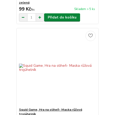
zelená
99 Kč
Skladem > 5 ks
/
ks
Přidat do košíku
Squid Game, Hra na oliheň- Maska růžová
trojúhelník