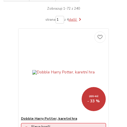
Zobrazuji 1-72 z 240
strana
z 4
další
289 Kč
- 33 %
Dobble Harry Potter, karetní hra
Sleva končí: