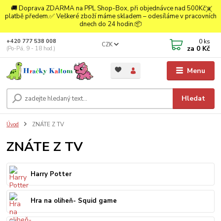
🚚 Doprava ZDARMA na PPL Shop-Box, při objednávce nad 500Kč a
platbě předem.✅ Veškeré zboží máme skladem – odesíláme v pracovních
dnech do 24 hodin.📦
0
ks
+420 777 538 008
CZK
za
0 Kč
(Po-Pá, 9 - 18 hod.)
Menu
Hledat
Úvod
ZNÁTE Z TV
ZNÁTE Z TV
Harry Potter
Hra na oliheň- Squid game