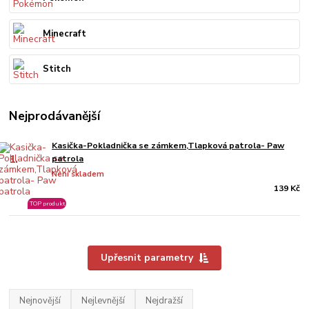
Minecraft
Stitch
Nejprodávanější
Kasička-Pokladnička se zámkem,Tlapková patrola- Paw
1.
patrola
Není skladem
139 Kč
TOP produkt
Upřesnit parametry
Nejnovější
Nejlevnější
Nejdražší