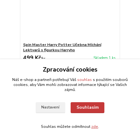
Spin Master Harry Potter Učebna Míchání
Lektvarů s figurkou Harryho
499 Kč
Skladem 1 ks
/
ks
Přidat do košíku
Zpracování cookies
Náš e-shop a partneři potřebují Váš
souhlas
s použitím souborů
cookies, aby Vám mohli zobrazovat informace týkající se Vašich
zájmů.
Souhlasím
Nastavení
Souhlas můžete odmítnout
zde
.