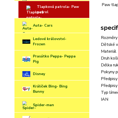
Paw tlap
Tlapková patrola- Paw
patrol
Auta- Cars
speci
Rozměry 
Ledové království-
Frozen
Dětské ve
Materiál
Prasátko Peppa- Peppa
Druh koši
Pig
Délka ru
Pokyny p
Disney
Předpisy 
Předpisy
Králíček Bing- Bing
Bunny
Typ líme
IAN
Spider-man