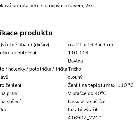
ková patrola ričko s dlouhým rukávem, 2ks
fikace produktu
(včetně obalu) (dxšxv)
cca 21 x 16.8 x 3 cm
likosti oblečení
110-116
Bavlna
le / halenky / polotrička / trička
Tričko
kávů
dlouhý
ro žehlení
Žehlit na teplotu max. 110 °C
na praní
V pračce do 40°C
 na sušení
Nesušit v sušičce
čku
Kulatý výstřih
416907_2210