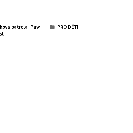
ková patrola- Paw
PRO DĚTI
ol