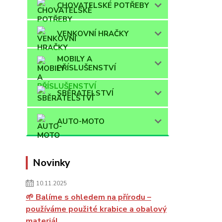
CHOVATELSKÉ POTŘEBY
VENKOVNÍ HRAČKY
MOBILY A
PŘÍSLUŠENSTVÍ
SBĚRATELSTVÍ
AUTO-MOTO
Novinky
10.11.2025
🌱 Balíme s ohledem na přírodu –
používáme použité krabice a obalový
materiál