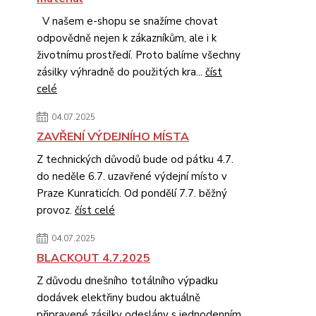
V našem e-shopu se snažíme chovat
odpovědně nejen k zákazníkům, ale i k
životnímu prostředí. Proto balíme všechny
zásilky výhradně do použitých kra...
číst
celé
04.07.2025
ZAVŘENÍ VÝDEJNÍHO MÍSTA
Z technických důvodů bude od pátku 4.7.
do neděle 6.7. uzavřené výdejní místo v
Praze Kunraticích. Od pondělí 7.7. běžný
provoz.
číst celé
04.07.2025
BLACKOUT 4.7.2025
Z důvodu dnešního totálního výpadku
dodávek elektřiny budou aktuálně
připravené zásilky odeslány s jednodenním