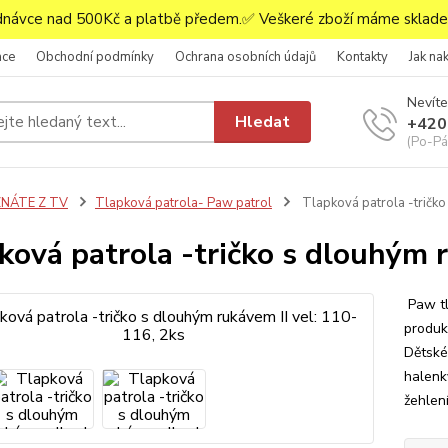
ávce nad 500Kč a platbě předem.✅ Veškeré zboží máme skladem
ace
Obchodní podmínky
Ochrana osobních údajů
Kontakty
Jak na
Nevíte
Hledat
+420
(Po-Pá,
ZNÁTE Z TV
Tlapková patrola- Paw patrol
Tlapková patrola -tričko
ková patrola -tričko s dlouhým r
Paw tl
produk
Dětské
halenky
žehlení