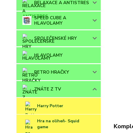
RELAXACE A ANTISTRES
SPEED CUBE A
HLAVOLAMY
SPOLEČENSKÉ HRY
HLAVOLAMY
RETRO HRAČKY
ZNÁTE Z TV
Harry Potter
Hra na oliheň- Squid
Komple
game