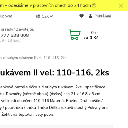
 – odesíláme v pracovních dnech do 24 hodin.📦
kupovat
Přihlášení
CZK
 si rady? Zavolejte.
0
ks
 777 538 008
za
0 Kč
 9 - 18 hod.)
 s dlouhým rukávem II vel: 110-116, 2ks
ukávem II vel: 110-116, 2ks
apková patrola ričko s dlouhým rukávem, 2ks specifikace
tu Rozměry (včetně obalu) (dxšxv) cca 21 x 16.8 x 3 cm
 velikosti oblečení 110-116 Materiál Bavlna Druh košile /
 / polotrička / trička Tričko Délka rukávů dlouhý Pokyny pro
 Žehlit na teplotu...
celý popis