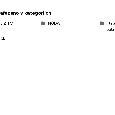
zařazeno v kategoriích
E Z TV
MÓDA
Tlap
patr
NCE