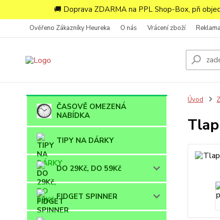
🚚 Doprava ZDARMA na PPL Shop-Box, při objedn
Ověřeno Zákazníky Heureka
O nás
Vrácení zboží
Reklam
Úvod
ČASOVĚ OMEZENÁ
NABÍDKA
Tlap
TIPY NA DÁRKY
DO 29Kč, DO 59Kč
FIDGET SPINNER