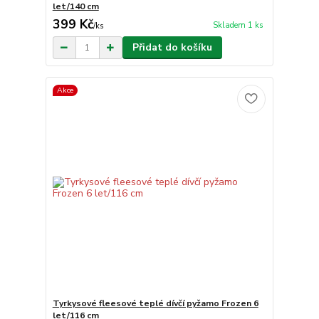
let/140 cm
399 Kč
Skladem 1 ks
/
ks
Přidat do košíku
Akce
Tyrkysové fleesové teplé dívčí pyžamo Frozen 6
let/116 cm