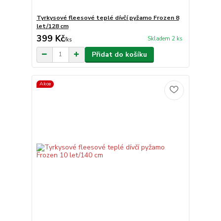
Tyrkysové fleesové teplé dívčí pyžamo Frozen 8
let/128 cm
399 Kč
Skladem 2 ks
/
ks
Přidat do košíku
Akce