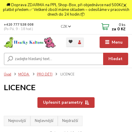
🚚 Doprava ZDARMA na PPL Shop-Box, při objednávce nad 500Kč a
platbě předem.✅ Veškeré zboží máme skladem – odesíláme v pracovních
dnech do 24 hodin.📦
0
ks
+420 777 538 008
CZK
za
0 Kč
(Po-Pá, 9 - 18 hod.)
Menu
Hledat
Úvod
MÓDA
PRO DĚTI
LICENCE
LICENCE
Upřesnit parametry
Nejnovější
Nejlevnější
Nejdražší