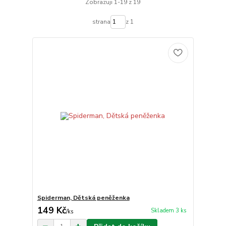
Zobrazuji 1-19 z 19
strana
z 1
Spiderman, Dětská peněženka
149 Kč
Skladem 3 ks
/
ks