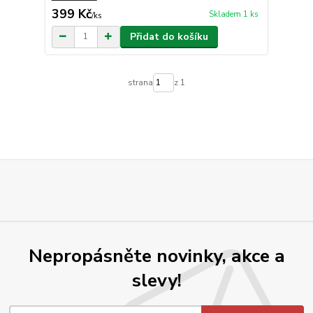
399 Kč
Skladem 1 ks
/
ks
Přidat do košíku
strana
z 1
Nepropásněte novinky, akce a
slevy!