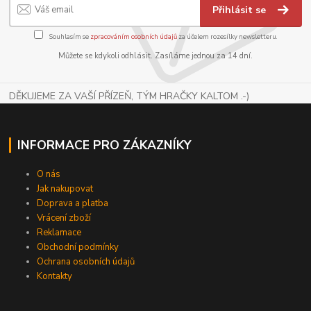
Přihlásit se
Souhlasím se
zpracováním osobních údajů
za účelem rozesílky newsletteru.
Můžete se kdykoli odhlásit. Zasíláme jednou za 14 dní.
DĚKUJEME ZA VAŠÍ PŘÍZEŇ, TÝM HRAČKY KALTOM .-)
INFORMACE PRO ZÁKAZNÍKY
O nás
Jak nakupovat
Doprava a platba
Vrácení zboží
Reklamace
Obchodní podmínky
Ochrana osobních údajů
Kontakty