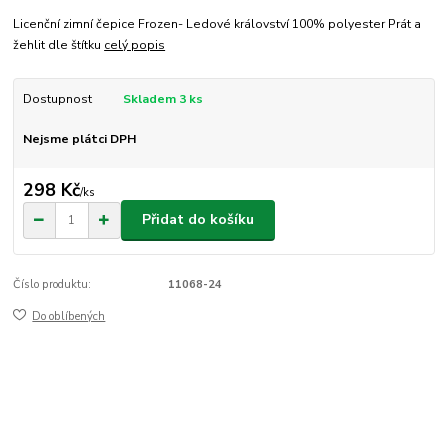
Licenční zimní čepice Frozen- Ledové království 100% polyester Prát a
žehlit dle štítku
celý popis
Dostupnost
Skladem 3 ks
Nejsme plátci DPH
298 Kč
/
ks
Přidat do košíku
Číslo produktu:
11068-24
Do oblíbených