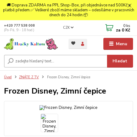
🚚 Doprava ZDARMA na PPL Shop-Box, při objednávce nad 500Kč a
platbě předem.✅ Veškeré zboží máme skladem – odesíláme v pracovních
dnech do 24 hodin.📦
0
ks
+420 777 538 008
CZK
za
0 Kč
(Po-Pá, 9 - 18 hod.)
Menu
Hledat
Úvod
ZNÁTE Z TV
Frozen Disney, Zimní čepice
Frozen Disney, Zimní čepice