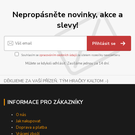
Nepropásněte novinky, akce a
slevy!
Přihlásit se
Souhlasím se
zpracováním osobních údajů
za účelem rozesílky newsletteru.
Můžete se kdykoli odhlásit. Zasíláme jednou za 14 dní.
DĚKUJEME ZA VAŠÍ PŘÍZEŇ, TÝM HRAČKY KALTOM .-)
INFORMACE PRO ZÁKAZNÍKY
O nás
Jak nakupovat
Doprava a platba
Vrácení zboží