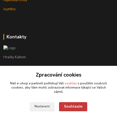
nejendoprirody
isymbio
Kontakty
Hračky Kaltom
Hračky Kaltom
+420 777 538 008
Zpracování cookies
(Po-Pá, 9 - 18 hod.)
Náš e-shop a partneři potřebují Váš
souhlas
s použitím souborů
cookies, aby Vám mohli zobrazovat informace týkající se Vašich
hrackykaltom@gmail.com
zájmů.
Souhlasím
Nastavení