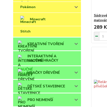
Pokémon
Sádrové
Minecraft
malován
289 K
Stitch
KREATIVNÍ TVOŘENÍ
INTERAKTIVNÍ A
NAUČNÉ HRAČKY
HRAČKY DŘEVĚNÉ
DĚTSKÉ STAVEBNICE
PRO NEJMENŠÍ