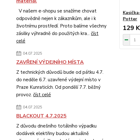
materiál
V našem e-shopu se snažíme chovat
Kasička
odpovědně nejen k zákazníkům, ale i k
Potter
životnímu prostředí. Proto balíme všechny
129 K
zásilky výhradně do použitých kra...
číst
celé
04.07.2025
ZAVŘENÍ VÝDEJNÍHO MÍSTA
Z technických důvodů bude od pátku 4.7.
do neděle 6.7. uzavřené výdejní místo v
Praze Kunraticích. Od pondělí 7.7. běžný
provoz.
číst celé
04.07.2025
BLACKOUT 4.7.2025
Z důvodu dnešního totálního výpadku
dodávek elektřiny budou aktuálně