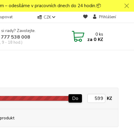
 – odesíláme v pracovních dnech do 24 hodin.📦
kupovat
Přihlášení
CZK
 si rady? Zavolejte.
0
ks
 777 538 008
za
0 Kč
 9 - 18 hod.)
Do
Kč
produkt