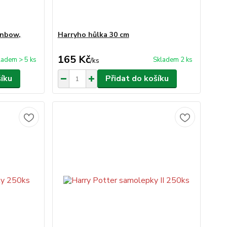
inbow,
Harryho hůlka 30 cm
165 Kč
ladem > 5 ks
Skladem 2 ks
/
ks
šíku
Přidat do košíku