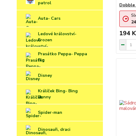
patrol
Dobble 
Sl
Auta- Cars
24
194 K
Ledové království-
Frozen
Prasátko Peppa- Peppa
Pig
Disney
Králíček Bing- Bing
Bunny
Spider-man
Dinosauři, draci