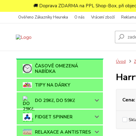
🚚 Doprava ZDARMA na PPL Shop-Box, při objedn
Ověřeno Zákazníky Heureka
O nás
Vrácení zboží
Reklam
Úvod
ČASOVĚ OMEZENÁ
NABÍDKA
Harr
TIPY NA DÁRKY
Cena:
DO 29Kč, DO 59Kč
FIDGET SPINNER
Skl
RELAXACE A ANTISTRES