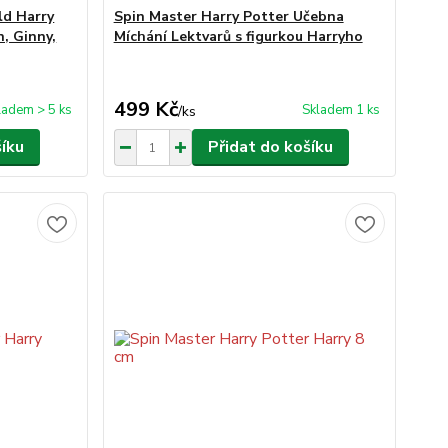
ld Harry
Spin Master Harry Potter Učebna
n, Ginny,
Míchání Lektvarů s figurkou Harryho
499 Kč
ladem > 5 ks
Skladem 1 ks
/
ks
šíku
Přidat do košíku