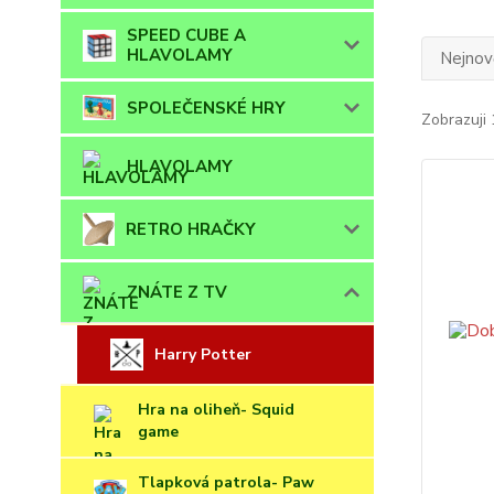
SPEED CUBE A
HLAVOLAMY
Nejnově
SPOLEČENSKÉ HRY
Zobrazuji 
HLAVOLAMY
RETRO HRAČKY
ZNÁTE Z TV
Harry Potter
Hra na oliheň- Squid
game
Tlapková patrola- Paw