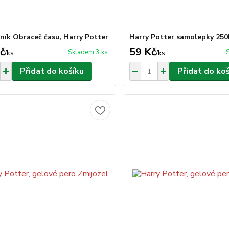
ník Obraceč času, Harry Potter
Harry Potter samolepky 250
č
59 Kč
Skladem 3 ks
/
ks
/
ks
Přidat do košíku
Přidat do ko