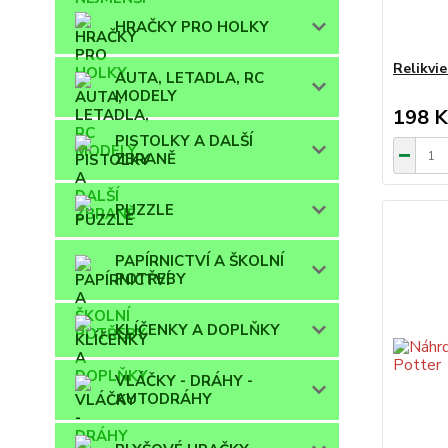
HRAČKY PRO HOLKY
Relikvie
AUTA, LETADLA, RC
MODELY
198 K
PISTOLKY A DALŠÍ
ZBRANĚ
PUZZLE
PAPÍRNICTVÍ A ŠKOLNÍ
POTŘEBY
KLÍČENKY A DOPLŇKY
VLÁČKY - DRÁHY -
AUTODRÁHY