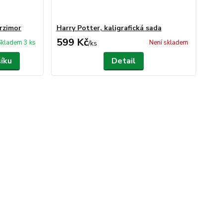
Mrzimor
Harry Potter, kaligrafická sada
599 Kč
Skladem 3 ks
Není skladem
/
ks
šíku
Detail