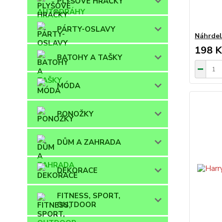
PLYŠOVÉ HRAČKY
PÁRTY-OSLAVY
Náhrdel
198 K
BATOHY A TAŠKY
MÓDA
PONOŽKY
DŮM A ZAHRADA
DEKORACE
FITNESS, SPORT,
OUTDOOR