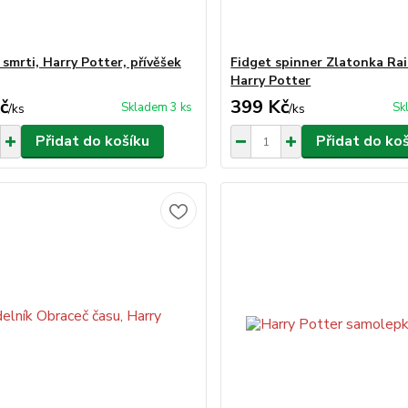
 smrti, Harry Potter, přívěšek
Fidget spinner Zlatonka Ra
Harry Potter
č
399 Kč
Skladem 3 ks
Sk
/
ks
/
ks
Přidat do košíku
Přidat do ko