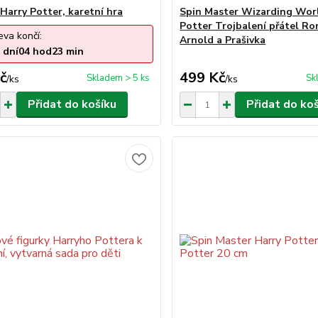
Harry Potter, karetní hra
Spin Master Wizarding Wor
Potter Trojbalení přátel Ro
eva končí:
Arnold a Prašivka
dní
04
hod
23
min
č
499 Kč
Skladem > 5 ks
Sk
/
ks
/
ks
Přidat do košíku
Přidat do ko