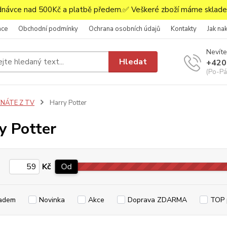
ávce nad 500Kč a platbě předem.✅ Veškeré zboží máme skladem
ace
Obchodní podmínky
Ochrana osobních údajů
Kontakty
Jak na
Nevíte
Hledat
+420
(Po-Pá,
ZNÁTE Z TV
Harry Potter
y Potter
Kč
Od
adem
Novinka
Akce
Doprava ZDARMA
TOP 