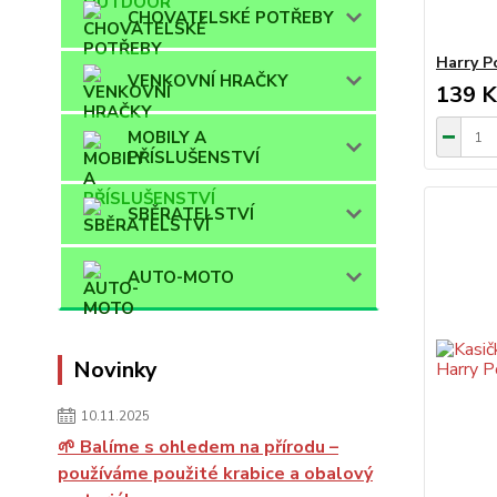
CHOVATELSKÉ POTŘEBY
Harry P
VENKOVNÍ HRAČKY
139 K
MOBILY A
PŘÍSLUŠENSTVÍ
SBĚRATELSTVÍ
AUTO-MOTO
Novinky
10.11.2025
🌱 Balíme s ohledem na přírodu –
používáme použité krabice a obalový