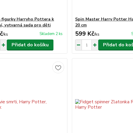
 figurky Harryho Pottera k
Spin Master Harry Potter H
í, vytvarná sada pro děti
20 cm
č
599 Kč
Skladem 2 ks
/
ks
/
ks
Přidat do košíku
Přidat do ko