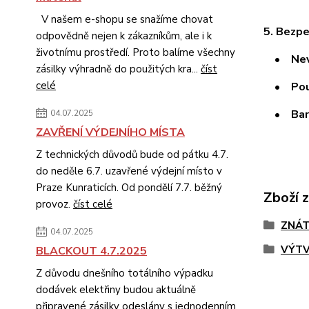
V našem e-shopu se snažíme chovat
5. Bezpe
odpovědně nejen k zákazníkům, ale i k
životnímu prostředí. Proto balíme všechny
• Nevho
zásilky výhradně do použitých kra...
číst
celé
• Použí
• Barvy
04.07.2025
ZAVŘENÍ VÝDEJNÍHO MÍSTA
Z technických důvodů bude od pátku 4.7.
do neděle 6.7. uzavřené výdejní místo v
Praze Kunraticích. Od pondělí 7.7. běžný
Zboží 
provoz.
číst celé
ZNÁT
04.07.2025
VÝTV
BLACKOUT 4.7.2025
Z důvodu dnešního totálního výpadku
dodávek elektřiny budou aktuálně
připravené zásilky odeslány s jednodenním