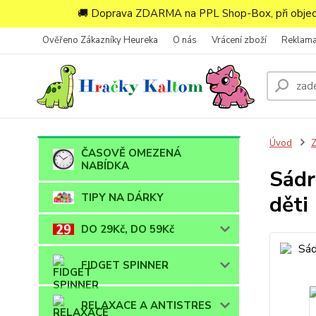
🚚 Doprava ZDARMA na PPL Shop-Box, při objedn
Ověřeno Zákazníky Heureka
O nás
Vrácení zboží
Reklam
Úvod
ČASOVĚ OMEZENÁ
NABÍDKA
Sádr
TIPY NA DÁRKY
děti
DO 29Kč, DO 59Kč
FIDGET SPINNER
RELAXACE A ANTISTRES