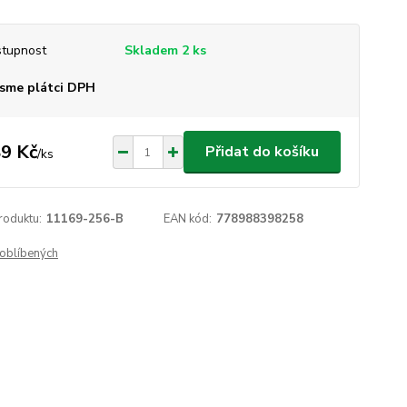
tupnost
Skladem 2 ks
sme plátci DPH
9 Kč
Přidat do košíku
/
ks
roduktu:
11169-256-B
EAN kód:
778988398258
oblíbených