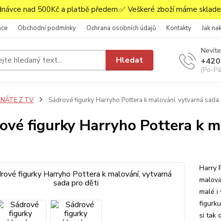
ávce nad 500Kč a platbě předem.✅ Veškeré zboží máme skladem
ace
Obchodní podmínky
Ochrana osobních údajů
Kontakty
Jak na
Nevíte
Hledat
+420
(Po-Pá,
ZNÁTE Z TV
Sádrové figurky Harryho Pottera k malování, vytvarná sada 
ové figurky Harryho Pottera k m
Harry 
malova
malé i
figurku
si tak 