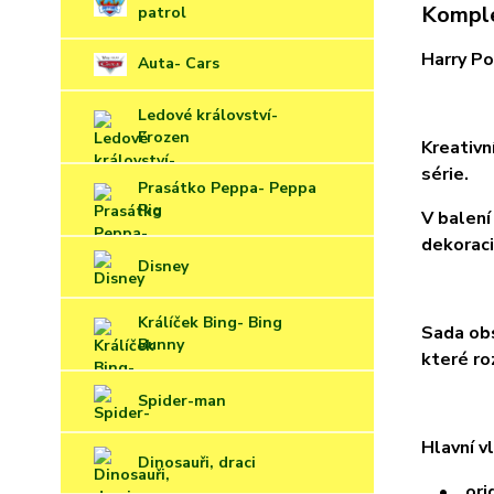
Komple
patrol
Harry Po
Auta- Cars
Ledové království-
Frozen
Kreativn
série.
Prasátko Peppa- Peppa
Pig
V balení
dekoraci
Disney
Králíček Bing- Bing
Sada obs
Bunny
které ro
Spider-man
Hlavní v
Dinosauři, draci
• origi