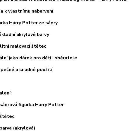
k vlastnímu nabarvení
ka Harry Potter ze sádry
ladní akrylové barvy
tní malovací štětec
í jako dárek pro děti i sběratele
čné a snadné použití
lení:
drová figurka Harry Potter
tětec
rva (akrylová)