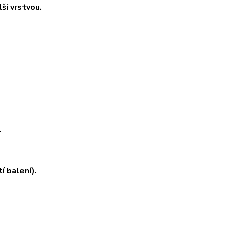
ší vrstvou.
.
í balení).