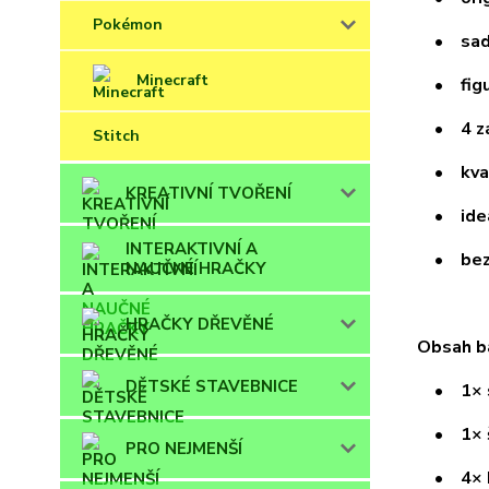
Pokémon
• sada 
Minecraft
• figur
• 4 zák
Stitch
• kvali
KREATIVNÍ TVOŘENÍ
• ideáln
INTERAKTIVNÍ A
• bezpe
NAUČNÉ HRAČKY
HRAČKY DŘEVĚNÉ
Obsah ba
DĚTSKÉ STAVEBNICE
• 1× sá
• 1× š
PRO NEJMENŠÍ
• 4× ba