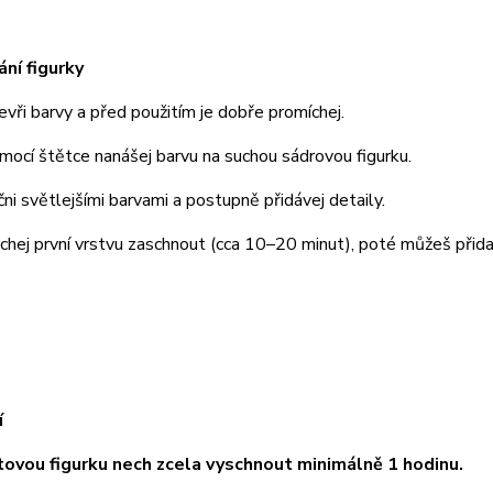
ání figurky
i barvy a před použitím je dobře promíchej.
í štětce nanášej barvu na suchou sádrovou figurku.
světlejšími barvami a postupně přidávej detaily.
j první vrstvu zaschnout (cca 10–20 minut), poté můžeš přidat
í
ou figurku nech zcela vyschnout minimálně 1 hodinu.