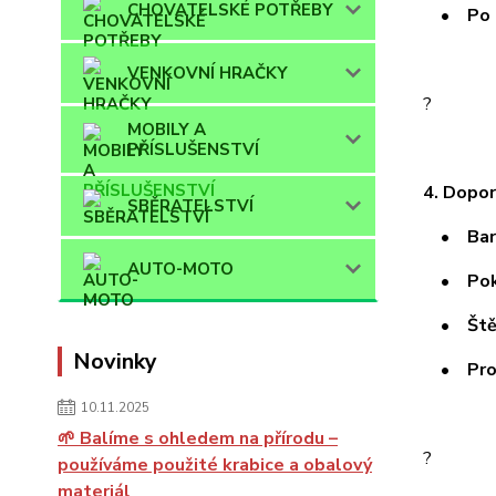
CHOVATELSKÉ POTŘEBY
• Po zas
VENKOVNÍ HRAČKY
?
MOBILY A
PŘÍSLUŠENSTVÍ
4. Dopor
SBĚRATELSTVÍ
• Barvy 
AUTO-MOTO
• Pokud 
• Štěte
Novinky
• Pro vě
10.11.2025
🌱 Balíme s ohledem na přírodu –
?
používáme použité krabice a obalový
materiál