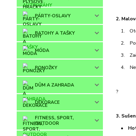
PÁRTY-OSLAVY
2. Malov
1. Otevř
BATOHY A TAŠKY
2. Pomoc
MÓDA
3. Začni 
4. Neche
PONOŽKY
DŮM A ZAHRADA
?
DEKORACE
3. Sušen
FITNESS, SPORT,
OUTDOOR
• Hotov