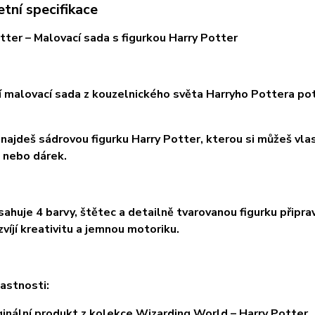
tní specifikace
tter – Malovací sada s figurkou Harry Potter
í malovací sada z kouzelnického světa Harryho Pottera pot
 najdeš sádrovou figurku Harry Potter, kterou si můžeš vlast
 nebo dárek.
ahuje 4 barvy, štětec a detailně tvarovanou figurku připr
zvíjí kreativitu a jemnou motoriku.
lastnosti:
nální produkt z kolekce Wizarding World – Harry Potter