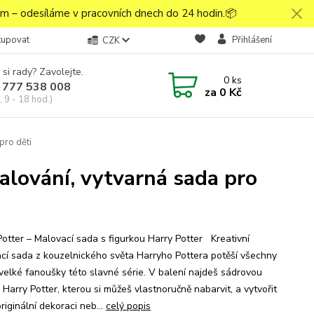
 – odesíláme v pracovních dnech do 24 hodin.📦
kupovat
Přihlášení
CZK
 si rady? Zavolejte.
0
ks
 777 538 008
za
0 Kč
 9 - 18 hod.)
pro děti
alování, vytvarná sada pro
Potter – Malovací sada s figurkou Harry Potter Kreativní
cí sada z kouzelnického světa Harryho Pottera potěší všechny
 velké fanoušky této slavné série. V balení najdeš sádrovou
 Harry Potter, kterou si můžeš vlastnoručně nabarvit, a vytvořit
originální dekoraci neb...
celý popis