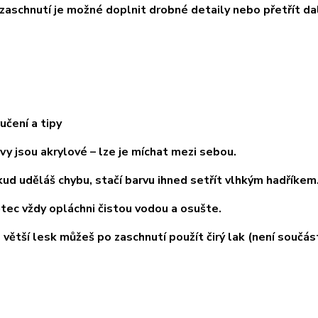
chnutí je možné doplnit drobné detaily nebo přetřít dal
učení a tipy
jsou akrylové – lze je míchat mezi sebou.
uděláš chybu, stačí barvu ihned setřít vlhkým hadříkem
c vždy opláchni čistou vodou a osušte.
tší lesk můžeš po zaschnutí použít čirý lak (není součást