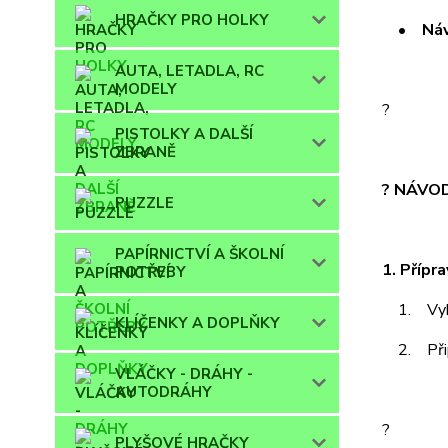
HRAČKY PRO HOLKY
• Návod
AUTA, LETADLA, RC
MODELY
?
PISTOLKY A DALŠÍ
ZBRANĚ
? NÁVOD
PUZZLE
PAPÍRNICTVÍ A ŠKOLNÍ
1. Přípr
POTŘEBY
1. Vybal 
KLÍČENKY A DOPLŇKY
2. Připr
VLÁČKY - DRÁHY -
AUTODRÁHY
?
PLYŠOVÉ HRAČKY