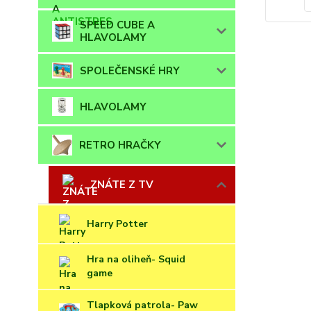
SPEED CUBE A
HLAVOLAMY
SPOLEČENSKÉ HRY
HLAVOLAMY
RETRO HRAČKY
ZNÁTE Z TV
Harry Potter
Hra na oliheň- Squid
game
Tlapková patrola- Paw