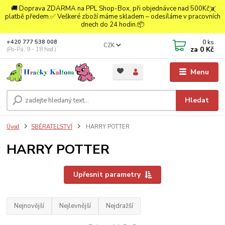
🚚 Doprava ZDARMA na PPL Shop-Box, při objednávce nad 500Kč a
platbě předem.✅ Veškeré zboží máme skladem – odesíláme v pracovních
dnech do 24 hodin.📦
0
ks
+420 777 538 008
CZK
za
0 Kč
(Po-Pá, 9 - 18 hod.)
Menu
Hledat
Úvod
SBĚRATELSTVÍ
HARRY POTTER
HARRY POTTER
Upřesnit parametry
Nejnovější
Nejlevnější
Nejdražší