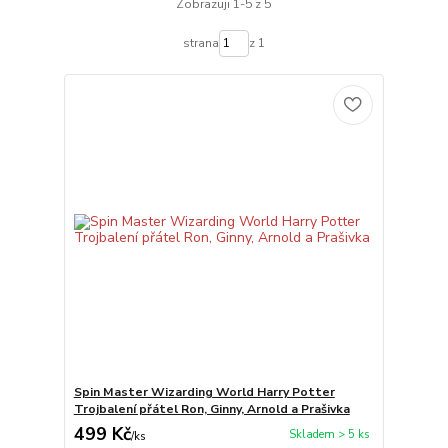
Zobrazuji 1-5 z 5
strana
z 1
Spin Master Wizarding World Harry Potter
Trojbalení přátel Ron, Ginny, Arnold a Prašivka
499 Kč
Skladem > 5 ks
/
ks