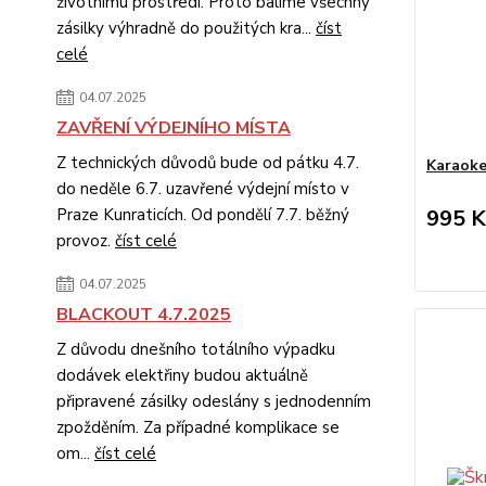
životnímu prostředí. Proto balíme všechny
zásilky výhradně do použitých kra...
číst
celé
04.07.2025
ZAVŘENÍ VÝDEJNÍHO MÍSTA
Z technických důvodů bude od pátku 4.7.
Karaoke
do neděle 6.7. uzavřené výdejní místo v
995 K
Praze Kunraticích. Od pondělí 7.7. běžný
provoz.
číst celé
04.07.2025
BLACKOUT 4.7.2025
Z důvodu dnešního totálního výpadku
dodávek elektřiny budou aktuálně
připravené zásilky odeslány s jednodenním
zpožděním. Za případné komplikace se
om...
číst celé