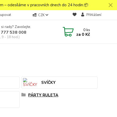
 – odesíláme v pracovních dnech do 24 hodin.📦
kupovat
Přihlášení
CZK
 si rady? Zavolejte.
0
ks
 777 538 008
za
0 Kč
 9 - 18 hod.)
SVÍČKY
PÁRTY RULETA