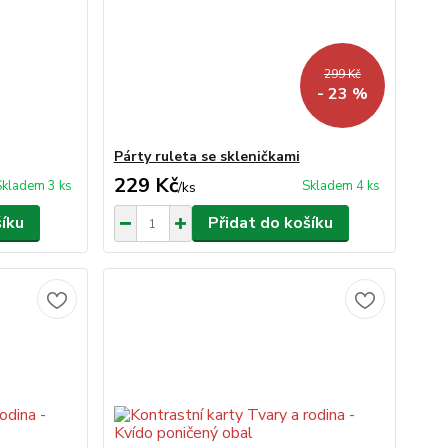
299 Kč
- 23 %
Párty ruleta se skleničkami
229 Kč
Skladem 3 ks
Skladem 4 ks
/
ks
šíku
Přidat do košíku