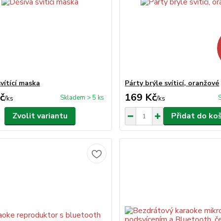
vítící maska
Párty brýle svíticí, oranžové
č
169 Kč
Skladem > 5 ks
/
ks
/
ks
Zvolit variantu
Přidat do ko