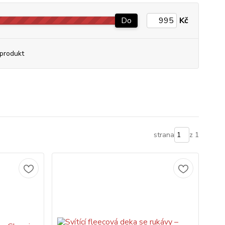
Do
Kč
produkt
strana
z 1