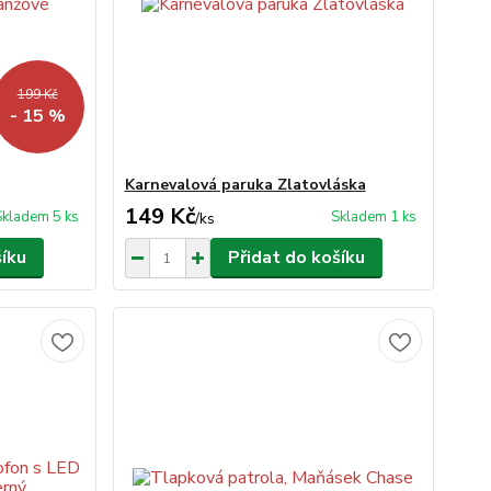
199 Kč
- 15 %
Karnevalová paruka Zlatovláska
149 Kč
Skladem 5 ks
Skladem 1 ks
/
ks
šíku
Přidat do košíku