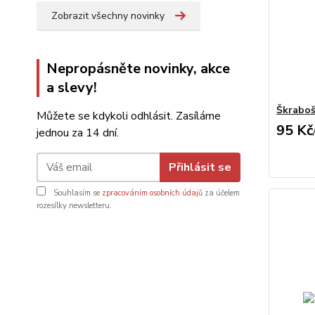
Zobrazit všechny novinky
Nepropásněte novinky, akce
a slevy!
Škraboš
Můžete se kdykoli odhlásit. Zasíláme
95 Kč
jednou za 14 dní.
Přihlásit se
Souhlasím se
zpracováním osobních údajů
za účelem
rozesílky newsletteru.