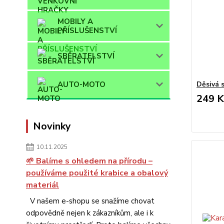
MOBILY A
PŘÍSLUŠENSTVÍ
SBĚRATELSTVÍ
Děsivá s
AUTO-MOTO
249 K
Novinky
10.11.2025
🌱 Balíme s ohledem na přírodu –
používáme použité krabice a obalový
materiál
V našem e-shopu se snažíme chovat
odpovědně nejen k zákazníkům, ale i k