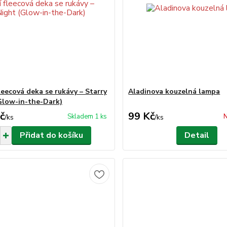
fleecová deka se rukávy – Starry
Aladinova kouzelná lampa
Glow-in-the-Dark)
č
99 Kč
Skladem 1 ks
N
/
ks
/
ks
Přidat do košíku
Detail