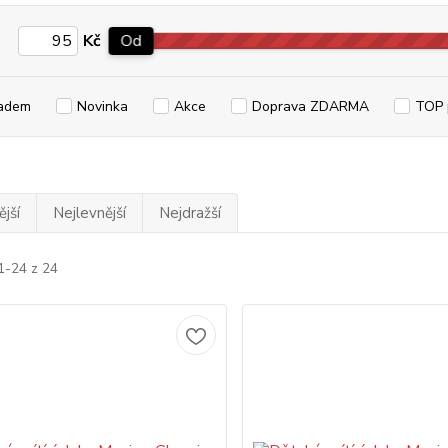
Kč
Od
adem
Novinka
Akce
Doprava ZDARMA
TOP 
jší
Nejlevnější
Nejdražší
1-24 z 24