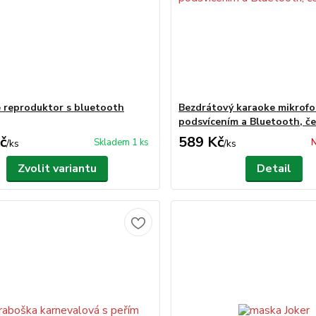
 reproduktor s bluetooth
Bezdrátový karaoke mikrofo
podsvícením a Bluetooth, č
č
589 Kč
Skladem 1 ks
N
/
ks
/
ks
Zvolit variantu
Detail