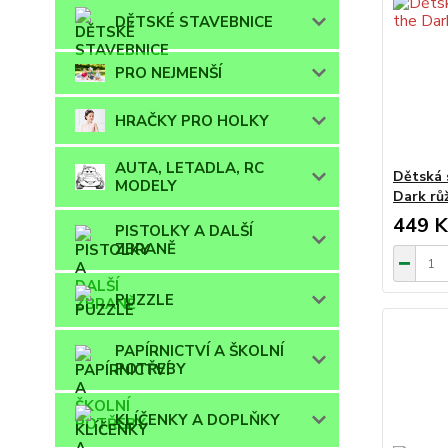
DĚTSKÉ STAVEBNICE
PRO NEJMENŠÍ
HRAČKY PRO HOLKY
AUTA, LETADLA, RC
Dětská 
MODELY
Dark rů
449 K
PISTOLKY A DALŠÍ
ZBRANĚ
PUZZLE
PAPÍRNICTVÍ A ŠKOLNÍ
POTŘEBY
KLÍČENKY A DOPLŇKY