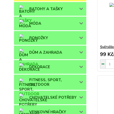
BATOHY A TAŠKY
MÓDA
PONOŽKY
Světélk
DŮM A ZAHRADA
99 Kč
DEKORACE
FITNESS, SPORT,
OUTDOOR
CHOVATELSKÉ POTŘEBY
VENKOVNÍ HRAČKY