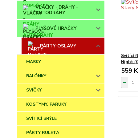
VLÁČKY - DRÁHY -
AUTODRÁHY
PLYŠOVÉ HRAČKY
PÁRTY-OSLAVY
Svítící 
Night (
MASKY
559 K
BALÓNKY
SVÍČKY
KOSTÝMY, PARUKY
SVÍTICÍ BRÝLE
PÁRTY RULETA