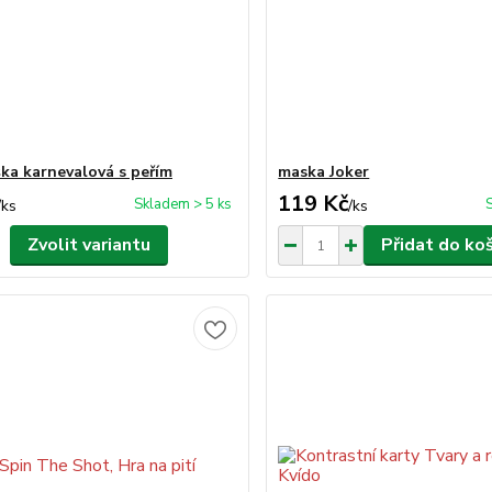
ka karnevalová s peřím
maska Joker
119 Kč
Skladem > 5 ks
/
ks
/
ks
Zvolit variantu
Přidat do ko