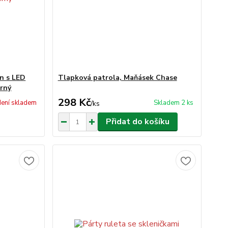
n s LED
Tlapková patrola, Maňásek Chase
erný
298 Kč
ení skladem
Skladem 2 ks
/
ks
Přidat do košíku