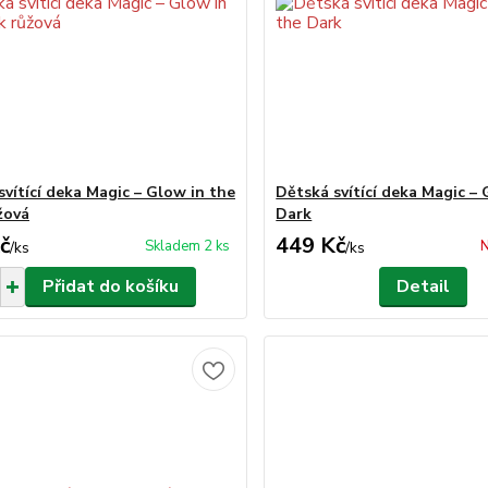
svítící deka Magic – Glow in the
Dětská svítící deka Magic – 
žová
Dark
č
449 Kč
Skladem 2 ks
N
/
ks
/
ks
Přidat do košíku
Detail