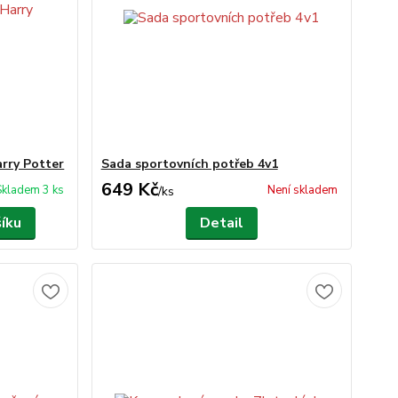
arry Potter
Sada sportovních potřeb 4v1
649 Kč
Skladem 3 ks
Není skladem
/
ks
šíku
Detail