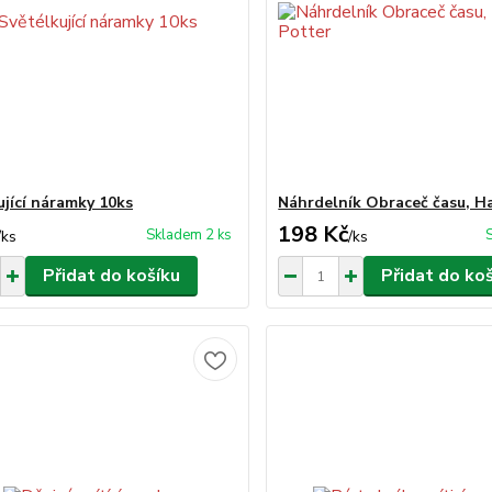
ující náramky 10ks
Náhrdelník Obraceč času, H
198 Kč
Skladem 2 ks
/
ks
/
ks
Přidat do košíku
Přidat do ko