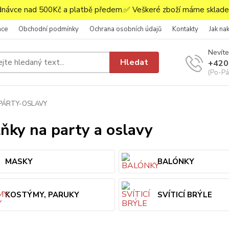
ávce nad 500Kč a platbě předem.✅ Veškeré zboží máme skladem
ace
Obchodní podmínky
Ochrana osobních údajů
Kontakty
Jak na
Nevíte
Hledat
+420
(Po-Pá,
PÁRTY-OSLAVY
ňky na party a oslavy
MASKY
BALÓNKY
KOSTÝMY, PARUKY
SVÍTICÍ BRÝLE