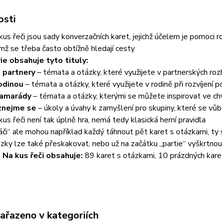
osti
kus řeči jsou sady konverzačních karet, jejichž účelem je pomoci 
imž se třeba často obtížně hledají cesty
ie obsahuje tyto tituly:
 partnery
– témata a otázky, které využijete v partnerských ro
odinou
– témata a otázky, které využijete v rodině při rozvíjení
kamarády
– témata a otázky, kterými se můžete inspirovat ve chv
znejme se
– úkoly a úvahy k zamyšlení pro skupiny, které se vůb
kus řeči není tak úplně hra, nemá tedy klasická herní pravidla
áči“ ale mohou například každý táhnout pět karet s otázkami, ty
zky lze také přeskakovat, nebo už na začátku „partie“ vyškrtno
 Na kus řeči obsahuje:
89 karet s otázkami, 10 prázdných karet
zařazeno v kategoriích