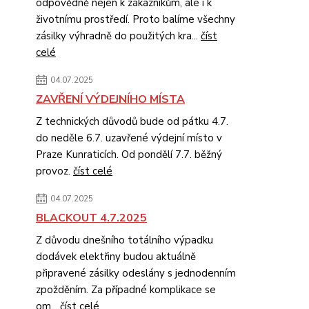
odpovědně nejen k zákazníkům, ale i k
životnímu prostředí. Proto balíme všechny
zásilky výhradně do použitých kra...
číst
celé
04.07.2025
ZAVŘENÍ VÝDEJNÍHO MÍSTA
Z technických důvodů bude od pátku 4.7.
do neděle 6.7. uzavřené výdejní místo v
Praze Kunraticích. Od pondělí 7.7. běžný
provoz.
číst celé
04.07.2025
BLACKOUT 4.7.2025
Z důvodu dnešního totálního výpadku
dodávek elektřiny budou aktuálně
připravené zásilky odeslány s jednodenním
zpožděním. Za případné komplikace se
om...
číst celé