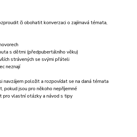
rozproudit či obohatit konverzaci o zajímavá témata,
zhovorech
 pouta s dětmi (předpubertálního věku)
ílích strávených se svými přáteli
ec neznají
 si navzájem položit a rozpovídat se na daná témata
ut, pokud jsou pro někoho nepříjemné
 pro vlastní otázky a návod s tipy