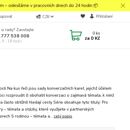
 – odesíláme v pracovních dnech do 24 hodin.📦
kupovat
Přihlášení
CZK
 si rady? Zavolejte.
0
ks
 777 538 008
za
0 Kč
 9 - 18 hod.)
osti Na kus řeči jsou sady konverzačních karet, jejichž účelem
oci rozproudit či obohatit konverzaci o zajímavá témata, k nimž
a často obtížně hledají cesty Série obsahuje tyto tituly: Pro
ry – témata a otázky, které využijete v partnerských
orech S rodinou – témata a...
celý popis