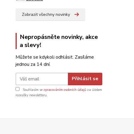
Zobrazit všechny novinky
Nepropásněte novinky, akce
a slevy!
Můžete se kdykoli odhlásit. Zasíláme
jednou za 14 dní.
Přihlásit se
Souhlasím se
zpracováním osobních údajů
za účelem
rozesílky newsletteru.