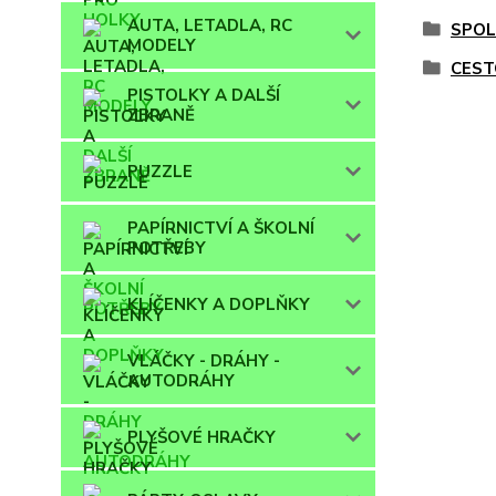
AUTA, LETADLA, RC
SPOL
MODELY
CEST
PISTOLKY A DALŠÍ
ZBRANĚ
PUZZLE
PAPÍRNICTVÍ A ŠKOLNÍ
POTŘEBY
KLÍČENKY A DOPLŇKY
VLÁČKY - DRÁHY -
AUTODRÁHY
PLYŠOVÉ HRAČKY