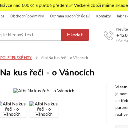
ávce nad 500Kč a platbě předem.✅ Veškeré zboží máme skladem
ace
Obchodní podmínky
Ochrana osobních údajů
Kontakty
Jak na
Nevíte
Hledat
+420
(Po-Pá,
SPOLEČENSKÉ HRY
Albi Na kus řeči - o Vánocích
 Na kus řeči - o Vánocích
Vlastn
je pom
se třeb
partne
rozhov