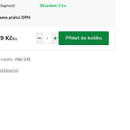
tupnost
Skladem 2 ks
sme plátci DPH
9 Kč
Přidat do košíku
/
ks
roduktu:
Albi-241
oblíbených