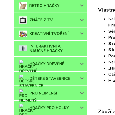
RETRO HRAČKY
Vlastn
Na 
ZNÁTE Z TV
k n
Sér
KREATIVNÍ TVOŘENÍ
Pro
S r
INTERAKTIVNÍ A
S 
NAUČNÉ HRAČKY
Po
Na 
HRAČKY DŘEVĚNÉ
„Hr
Otá
DĚTSKÉ STAVEBNICE
Hra
PRO NEJMENŠÍ
HRAČKY PRO HOLKY
Zboží 