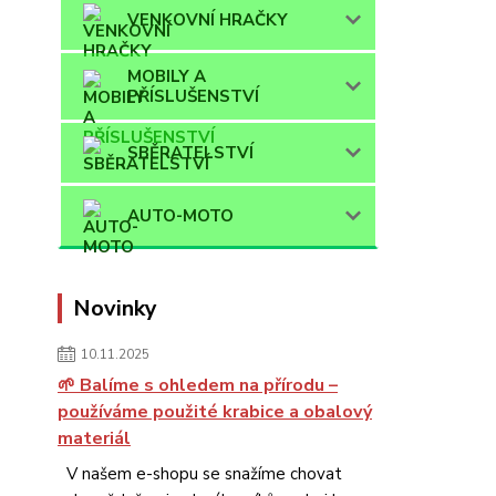
VENKOVNÍ HRAČKY
MOBILY A
PŘÍSLUŠENSTVÍ
SBĚRATELSTVÍ
AUTO-MOTO
Novinky
10.11.2025
🌱 Balíme s ohledem na přírodu –
používáme použité krabice a obalový
materiál
V našem e-shopu se snažíme chovat