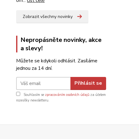
om...
číst celé
Zobrazit všechny novinky
Nepropásněte novinky, akce
a slevy!
Můžete se kdykoli odhlásit. Zasíláme
jednou za 14 dní.
Přihlásit se
Souhlasím se
zpracováním osobních údajů
za účelem
rozesílky newsletteru.