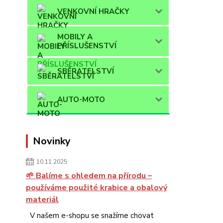
VENKOVNÍ HRAČKY
MOBILY A
PŘÍSLUŠENSTVÍ
SBĚRATELSTVÍ
AUTO-MOTO
Novinky
10.11.2025
🌱 Balíme s ohledem na přírodu –
používáme použité krabice a obalový
materiál
V našem e-shopu se snažíme chovat