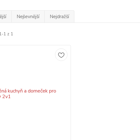
jší
Nejlevnější
Nejdražší
1-1 z 1