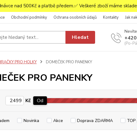
ávce nad 500Kč a platbě předem.✅ Veškeré zboží máme skladem
ace
Obchodní podmínky
Ochrana osobních údajů
Kontakty
Jak na
Nevíte
Hledat
+420
(Po-Pá,
HRAČKY PRO HOLKY
DOMEČEK PRO PANENKY
EČEK PRO PANENKY
Kč
Od
adem
Novinka
Akce
Doprava ZDARMA
TOP 