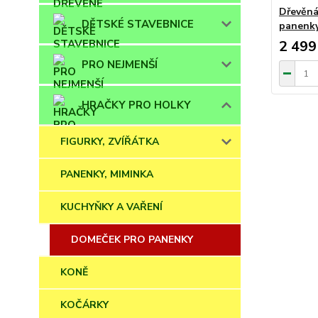
Dřevěná
DĚTSKÉ STAVEBNICE
panenky
2 499
PRO NEJMENŠÍ
HRAČKY PRO HOLKY
FIGURKY, ZVÍŘÁTKA
PANENKY, MIMINKA
KUCHYŇKY A VAŘENÍ
DOMEČEK PRO PANENKY
KONĚ
KOČÁRKY