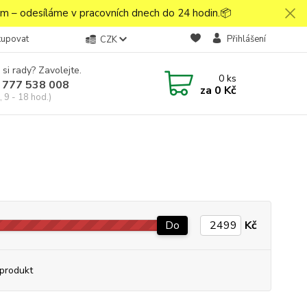
 – odesíláme v pracovních dnech do 24 hodin.📦
kupovat
Přihlášení
CZK
 si rady? Zavolejte.
0
ks
 777 538 008
za
0 Kč
 9 - 18 hod.)
Do
Kč
produkt