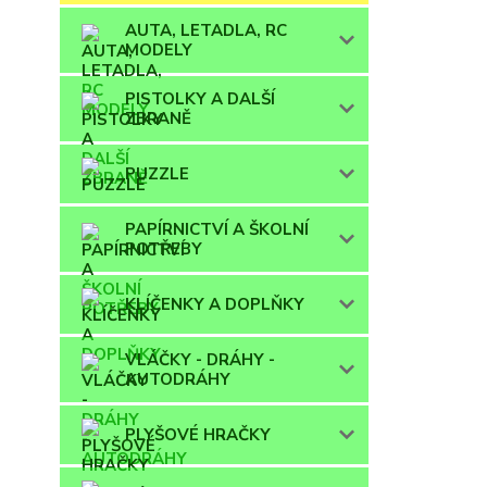
AUTA, LETADLA, RC
MODELY
PISTOLKY A DALŠÍ
ZBRANĚ
PUZZLE
PAPÍRNICTVÍ A ŠKOLNÍ
POTŘEBY
KLÍČENKY A DOPLŇKY
VLÁČKY - DRÁHY -
AUTODRÁHY
PLYŠOVÉ HRAČKY