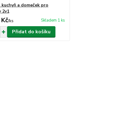
 kuchyň a domeček pro
 2v1
 Kč
Skladem 1 ks
/
ks
Přidat do košíku