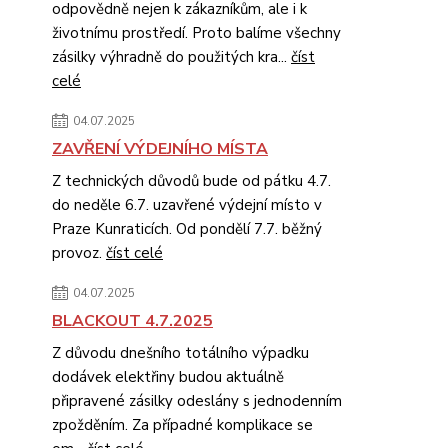
odpovědně nejen k zákazníkům, ale i k
životnímu prostředí. Proto balíme všechny
zásilky výhradně do použitých kra...
číst
celé
04.07.2025
ZAVŘENÍ VÝDEJNÍHO MÍSTA
Z technických důvodů bude od pátku 4.7.
do neděle 6.7. uzavřené výdejní místo v
Praze Kunraticích. Od pondělí 7.7. běžný
provoz.
číst celé
04.07.2025
BLACKOUT 4.7.2025
Z důvodu dnešního totálního výpadku
dodávek elektřiny budou aktuálně
připravené zásilky odeslány s jednodenním
zpožděním. Za případné komplikace se