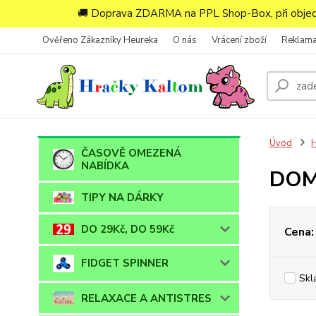
🚚 Doprava ZDARMA na PPL Shop-Box, při objedn
Ověřeno Zákazníky Heureka
O nás
Vrácení zboží
Reklam
Úvod
ČASOVĚ OMEZENÁ
NABÍDKA
DOM
TIPY NA DÁRKY
DO 29Kč, DO 59Kč
Cena:
FIDGET SPINNER
Skl
RELAXACE A ANTISTRES