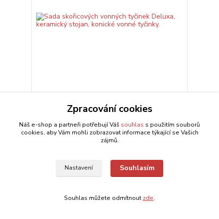
Sada skořicových vonných tyčinek Deluxa,
Zpracování cookies
keramický stojan, konické vonné tyčinky.
139 Kč
Skladem 3 ks
/
ks
Náš e-shop a partneři potřebují Váš
souhlas
s použitím souborů
cookies, aby Vám mohli zobrazovat informace týkající se Vašich
Přidat do košíku
zájmů.
Souhlasím
Nastavení
Souhlas můžete odmítnout
zde
.