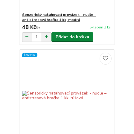
Senzorický natahovací provázek - nudle –
antistresová hračka 1 kk, modrá
48 Kč
Skladem 2 ks
/
ks
Přidat do košíku
Novinka