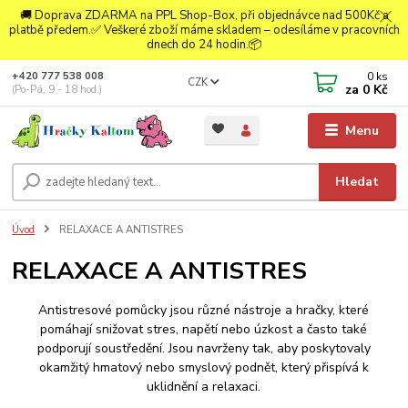
🚚 Doprava ZDARMA na PPL Shop-Box, při objednávce nad 500Kč a
platbě předem.✅ Veškeré zboží máme skladem – odesíláme v pracovních
dnech do 24 hodin.📦
0
ks
+420 777 538 008
CZK
za
0 Kč
(Po-Pá, 9 - 18 hod.)
Menu
Hledat
Úvod
RELAXACE A ANTISTRES
RELAXACE A ANTISTRES
Antistresové pomůcky jsou různé nástroje a hračky, které
pomáhají snižovat stres, napětí nebo úzkost a často také
podporují soustředění. Jsou navrženy tak, aby poskytovaly
okamžitý hmatový nebo smyslový podnět, který přispívá k
uklidnění a relaxaci.