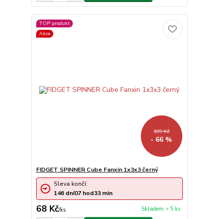
TOP produkt
Akce
199 Kč
- 66 %
FIDGET SPINNER Cube Fanxin 1x3x3 černý
Sleva končí:
146
dní
07
hod
33
min
68 Kč
Skladem > 5 ks
/
ks