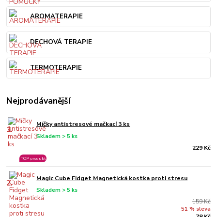
AROMATERAPIE
DECHOVÁ TERAPIE
TERMOTERAPIE
Nejprodávanější
Míčky antistresové mačkací 3 ks
1.
Skladem > 5 ks
229 Kč
TOP produkt
Magic Cube Fidget Magnetická kostka proti stresu
2.
Skladem > 5 ks
159 Kč
51 % sleva
78 Kč