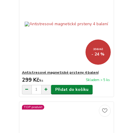
396 Kč
- 24 %
Antistresové magnetické prsteny 4 balení
299 Kč
Skladem > 5 ks
/
ks
Přidat do košíku
TOP produkt