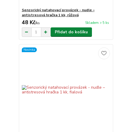
Senzorický natahovací provázek - nudle –
antistresová hračka 1 kk, růžová
48 Kč
Skladem > 5 ks
/
ks
Přidat do košíku
Novinka