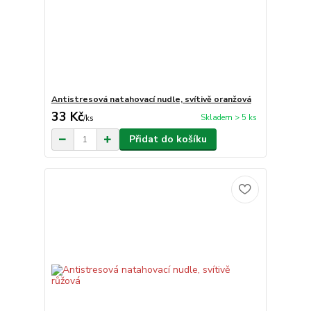
Antistresová natahovací nudle, svítivě oranžová
33 Kč
Skladem > 5 ks
/
ks
Přidat do košíku