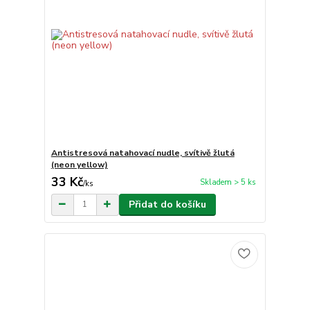
Antistresová natahovací nudle, svítivě žlutá
(neon yellow)
33 Kč
Skladem > 5 ks
/
ks
Přidat do košíku