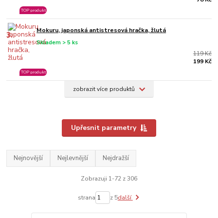
TOP produkt
Mokuru, japonská antistresová hračka, žlutá
3.
Skladem > 5 ks
119 Kč
199 Kč
TOP produkt
zobrazit více produktů
Upřesnit parametry
Nejnovější
Nejlevnější
Nejdražší
Zobrazuji 1-72 z 306
strana
z 5
další