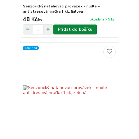
Senzorický natahovací provázek - nudle –
antistresová hračka 1 kk, fialová
48 Kč
Skladem > 5 ks
/
ks
Přidat do košíku
Novinka