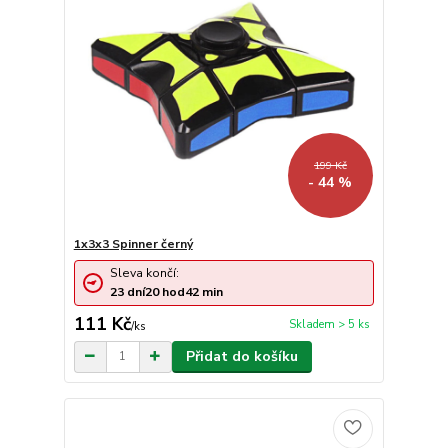
199 Kč
- 44 %
1x3x3 Spinner černý
Sleva končí:
23
dní
20
hod
42
min
111 Kč
Skladem > 5 ks
/
ks
Přidat do košíku