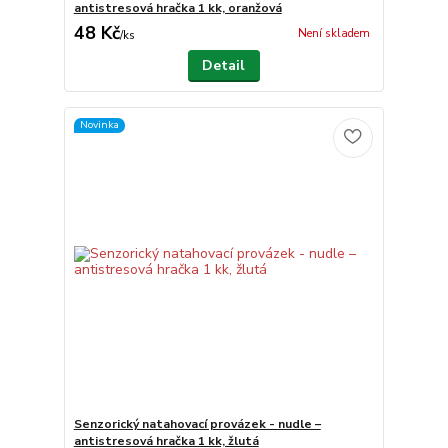
antistresová hračka 1 kk, oranžová
48 Kč
Není skladem
/
ks
Detail
Novinka
Senzorický natahovací provázek - nudle –
antistresová hračka 1 kk, žlutá