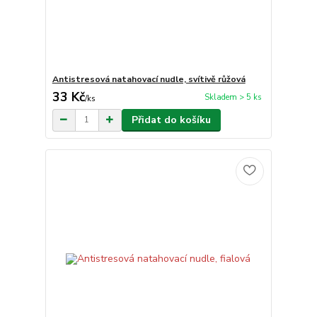
Antistresová natahovací nudle, svítivě růžová
33 Kč
Skladem > 5 ks
/
ks
Přidat do košíku