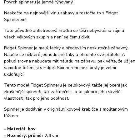
Povrch spinneru je jemně rýhovaný.
Naskočte na nejnovější vlnu zábavy a roztočte to s Fidget
Spinnerem!
Tato původně antistresová hračka se těší nebývalému zájmu
všech věkových skupin a není se čemu divit.
Fidget Spinner je malý, lehký a především neskutečně zábavný.
Naučte se některé jednoduché triky a ohromte své přátele! A
pokud zrovna nebudete mít náladu na zábavu, pak věřte, že už jen
samotné točení si s Fidget Spinnerem mezi prsty je velmi
uklidňující.
Tento model Fidget Spinneru je celokovový, takže jej ocení jak
zkušenější spinneři, tak začátečníci, a to jak pro jeho skvělé
vlastnosti, tak pro jeho odolnost.
Spinner je dodáván v originální kovové krabičce s molitanovým
lůžkem.
- Materiál: kov
- Rozměry: průměr 7,4 cm