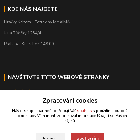
KDE NÁS NAJDETE
Hračky Kaltom - Potraviny MAXIMA
Jana Růžičky 1234/4
Praha 4 - Kunratice ,148 00
NAVŠTIVTE TYTO WEBOVÉ STRÁNKY
nejendoprirody
Zpracování cookies
isymbio
Náš e-shop a partneři potřebují Váš
souhlas
s použitím souborů
cookies, aby Vám mohli zobrazovat informace týkající se Vašich
zájmů.
Kontakty
Souhlasím
Nastavení