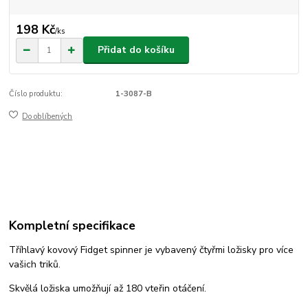
198 Kč
/
ks
Přidat do košíku
Číslo produktu:
1-3087-B
Do oblíbených
Kompletní specifikace
Tříhlavý kovový Fidget spinner je vybavený čtyřmi ložisky pro více
vašich triků.
Skvělá ložiska umožňují až 180 vteřin otáčení.