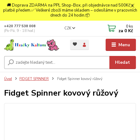
🚚 Doprava ZDARMA na PPL Shop-Box, při objednávce nad 500Kč a
platbě předem.✅ Veškeré zboží máme skladem – odesíláme v pracovních
dnech do 24 hodin.📦
0
ks
+420 777 538 008
CZK
za
0 Kč
(Po-Pá, 9 - 18 hod.)
Menu
Hledat
Úvod
FIDGET SPINNER
Fidget Spinner kovový růžový
Fidget Spinner kovový růžový