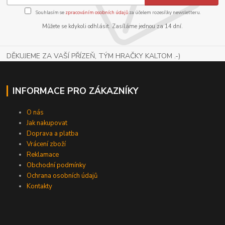
Souhlasím se
zpracováním osobních údajů
za účelem rozesílky newsletteru.
Můžete se kdykoli odhlásit. Zasíláme jednou za 14 dní.
DĚKUJEME ZA VAŠÍ PŘÍZEŇ, TÝM HRAČKY KALTOM .-)
INFORMACE PRO ZÁKAZNÍKY
O nás
Jak nakupovat
Doprava a platba
Vrácení zboží
Reklamace
Obchodní podmínky
Ochrana osobních údajů
Kontakty