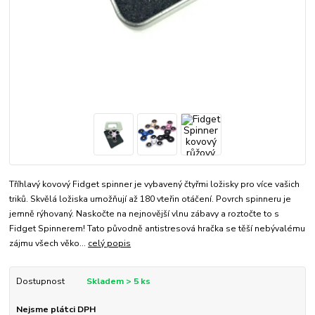
Tříhlavý kovový Fidget spinner je vybavený čtyřmi ložisky pro více vašich
triků. Skvělá ložiska umožňují až 180 vteřin otáčení. Povrch spinneru je
jemně rýhovaný. Naskočte na nejnovější vlnu zábavy a roztočte to s
Fidget Spinnerem! Tato původně antistresová hračka se těší nebývalému
zájmu všech věko...
celý popis
Dostupnost
Skladem > 5 ks
Nejsme plátci DPH