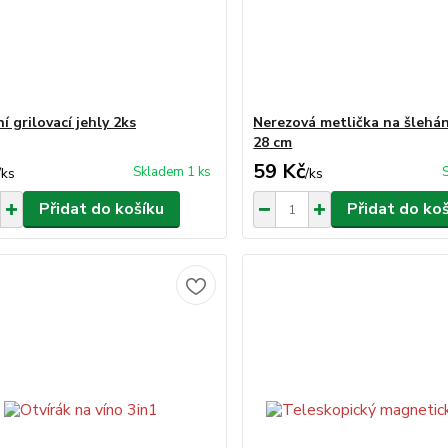
ní grilovací jehly 2ks
Nerezová metlička na šlehán
28 cm
59 Kč
Skladem 1 ks
/
ks
/
ks
Přidat do košíku
Přidat do ko