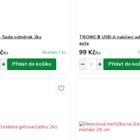
, Sada odměrek 2ks
TRONIC® USB-A nabíjecí ad
auta
č
99 Kč
Skladem 1 ks
/
ks
/
ks
Přidat do košíku
Přidat do ko