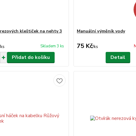
rezových kleštiček na nehty 3
Manuální výměník vody
75 Kč
Skladem 3 ks
N
/
ks
/
ks
Přidat do košíku
Detail