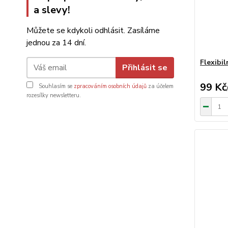
a slevy!
Můžete se kdykoli odhlásit. Zasíláme
jednou za 14 dní.
Flexibil
Přihlásit se
99 Kč
Souhlasím se
zpracováním osobních údajů
za účelem
rozesílky newsletteru.