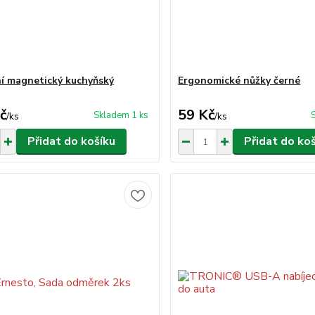
ní magnetický kuchyňský
Ergonomické nůžky černé
č
59 Kč
Skladem 1 ks
/
ks
/
ks
Přidat do košíku
Přidat do ko