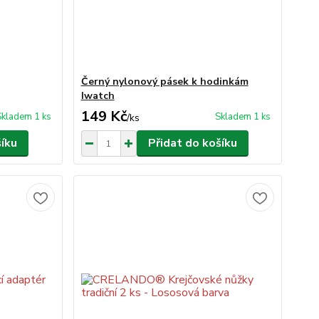
Černý nylonový pásek k hodinkám
Iwatch
149 Kč
Skladem 1 ks
Skladem 1 ks
/
ks
šíku
Přidat do košíku