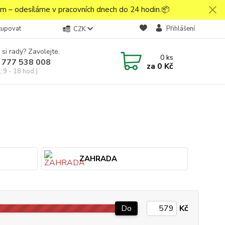
 – odesíláme v pracovních dnech do 24 hodin.📦
kupovat
Přihlášení
CZK
 si rady? Zavolejte.
0
ks
 777 538 008
za
0 Kč
 9 - 18 hod.)
ZAHRADA
Do
Kč