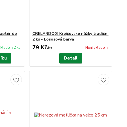
aptér do
CRELANDO® Krejčovské nůžky tradiční
2 ks - Lososová barva
79 Kč
Skladem 2 ks
Není skladem
/
ks
šíku
Detail