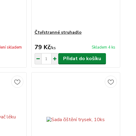
Čtyřstranné struhadlo
79 Kč
ení skladem
Skladem 4 ks
/
ks
Přidat do košíku