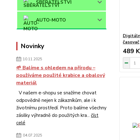
SBĚRATELSTVÍ
AUTO-MOTO
Digitál
časovač
Novinky
489 K
10.11.2025
🌱 Balíme s ohledem na přírodu –
používáme použité krabice a obalový
materiál
V našem e-shopu se snažíme chovat
odpovědně nejen k zákazníkům, ale i k
životnímu prostředí. Proto balíme všechny
zásilky výhradně do použitých kra...
číst
celé
04.07.2025