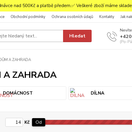
ávce nad 500Kč a platbě předem.✅ Veškeré zboží máme skladem
ace
Obchodní podmínky
Ochrana osobních údajů
Kontakty
Jak na
Nevíte
Hledat
+420
(Po-Pá,
DŮM A ZAHRADA
 A ZAHRADA
DOMÁCNOST
DÍLNA
Kč
Od