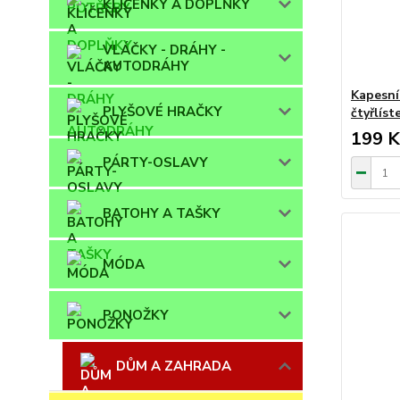
KLÍČENKY A DOPLŇKY
VLÁČKY - DRÁHY -
AUTODRÁHY
Kapesní
PLYŠOVÉ HRAČKY
čtyřlíst
199 K
PÁRTY-OSLAVY
BATOHY A TAŠKY
MÓDA
PONOŽKY
DŮM A ZAHRADA