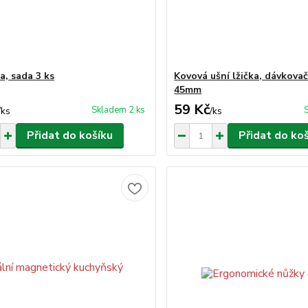
a, sada 3 ks
Kovová ušní lžička, dávkovač
45mm
59 Kč
Skladem 2 ks
/
ks
/
ks
Přidat do košíku
Přidat do ko