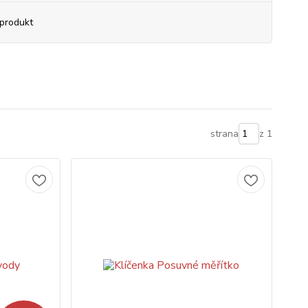
produkt
strana
z 1