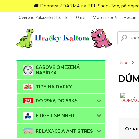
🚚 Doprava ZDARMA na PPL Shop-Box, při objedn
Ověřeno Zákazníky Heureka
O nás
Vrácení zboží
Reklam
Úvod
ČASOVĚ OMEZENÁ
NABÍDKA
DŮM
TIPY NA DÁRKY
DO 29Kč, DO 59Kč
FIDGET SPINNER
Cena:
RELAXACE A ANTISTRES