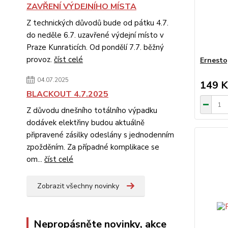
ZAVŘENÍ VÝDEJNÍHO MÍSTA
Z technických důvodů bude od pátku 4.7.
do neděle 6.7. uzavřené výdejní místo v
Praze Kunraticích. Od pondělí 7.7. běžný
provoz.
číst celé
Ernesto
04.07.2025
149 K
BLACKOUT 4.7.2025
Z důvodu dnešního totálního výpadku
dodávek elektřiny budou aktuálně
připravené zásilky odeslány s jednodenním
zpožděním. Za případné komplikace se
om...
číst celé
Zobrazit všechny novinky
Nepropásněte novinky, akce