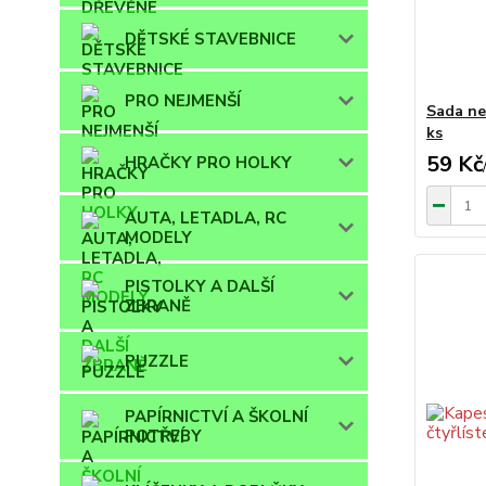
DĚTSKÉ STAVEBNICE
PRO NEJMENŠÍ
Sada ne
ks
59 Kč
HRAČKY PRO HOLKY
AUTA, LETADLA, RC
MODELY
PISTOLKY A DALŠÍ
ZBRANĚ
PUZZLE
PAPÍRNICTVÍ A ŠKOLNÍ
POTŘEBY