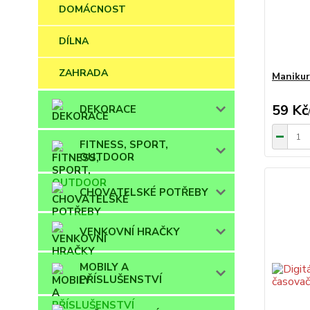
DOMÁCNOST
DÍLNA
ZAHRADA
Manikur
59 Kč
DEKORACE
FITNESS, SPORT,
OUTDOOR
CHOVATELSKÉ POTŘEBY
VENKOVNÍ HRAČKY
MOBILY A
PŘÍSLUŠENSTVÍ