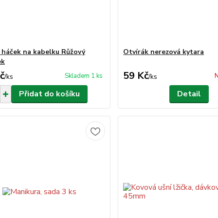
 háček na kabelku Růžový
Otvírák nerezová kytara
ek
č
59 Kč
Skladem 1 ks
N
/
ks
/
ks
Přidat do košíku
Detail