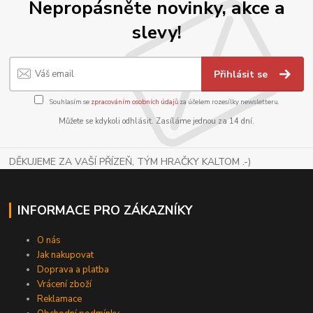
Nepropásněte novinky, akce a
slevy!
Přihlásit se
Souhlasím se
zpracováním osobních údajů
za účelem rozesílky newsletteru.
Můžete se kdykoli odhlásit. Zasíláme jednou za 14 dní.
DĚKUJEME ZA VAŠÍ PŘÍZEŇ, TÝM HRAČKY KALTOM .-)
INFORMACE PRO ZÁKAZNÍKY
O nás
Jak nakupovat
Doprava a platba
Vrácení zboží
Reklamace