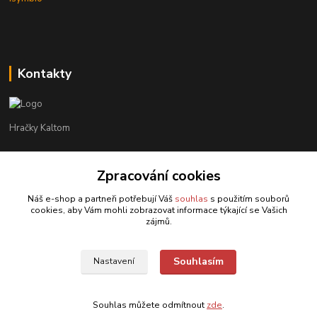
Kontakty
Hračky Kaltom
Hračky Kaltom
Zpracování cookies
+420 777 538 008
(Po-Pá, 9 - 18 hod.)
Náš e-shop a partneři potřebují Váš
souhlas
s použitím souborů
cookies, aby Vám mohli zobrazovat informace týkající se Vašich
hrackykaltom@gmail.com
zájmů.
Souhlasím
Nastavení
Souhlas můžete odmítnout
zde
.
Vytvořeno na
Eshop-rychle.cz