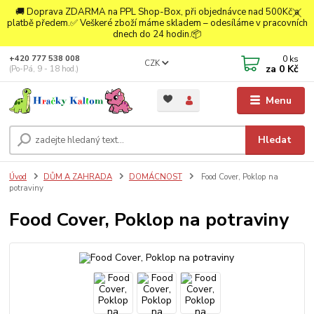
🚚 Doprava ZDARMA na PPL Shop-Box, při objednávce nad 500Kč a
platbě předem.✅ Veškeré zboží máme skladem – odesíláme v pracovních
dnech do 24 hodin.📦
0
ks
+420 777 538 008
CZK
za
0 Kč
(Po-Pá, 9 - 18 hod.)
Menu
Hledat
Úvod
DŮM A ZAHRADA
DOMÁCNOST
Food Cover, Poklop na
potraviny
Food Cover, Poklop na potraviny