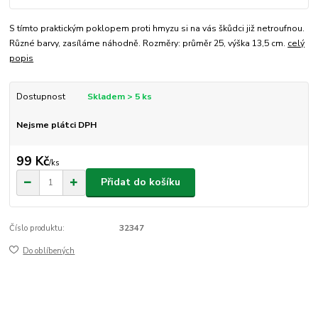
S tímto praktickým poklopem proti hmyzu si na vás škůdci již netroufnou.
Různé barvy, zasíláme náhodně. Rozměry: průměr 25, výška 13,5 cm.
celý
popis
Dostupnost
Skladem > 5 ks
Nejsme plátci DPH
99 Kč
/
ks
Přidat do košíku
Číslo produktu:
32347
Do oblíbených