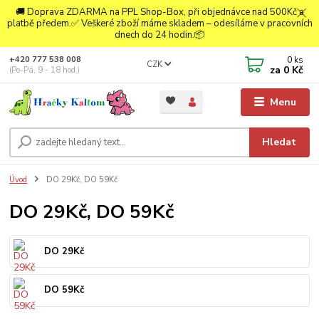
🚚 Doprava ZDARMA na PPL Shop-Box, při objednávce nad 500Kč a
platbě předem.✅ Veškeré zboží máme skladem – odesíláme v pracovních
dnech do 24 hodin.📦
0
ks
+420 777 538 008
CZK
za
0 Kč
(Po-Pá, 9 - 18 hod.)
Menu
Hledat
Úvod
DO 29Kč, DO 59Kč
DO 29Kč, DO 59Kč
DO 29Kč
DO 59Kč