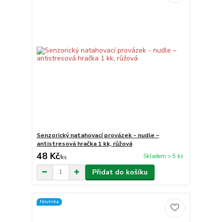
Senzorický natahovací provázek - nudle –
antistresová hračka 1 kk, růžová
48 Kč
Skladem > 5 ks
/
ks
Přidat do košíku
Novinka