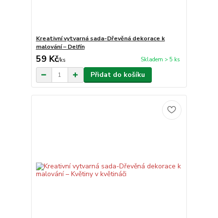
Kreativní vytvarná sada-Dřevěná dekorace k
malování – Delfín
59 Kč
Skladem > 5 ks
/
ks
Přidat do košíku