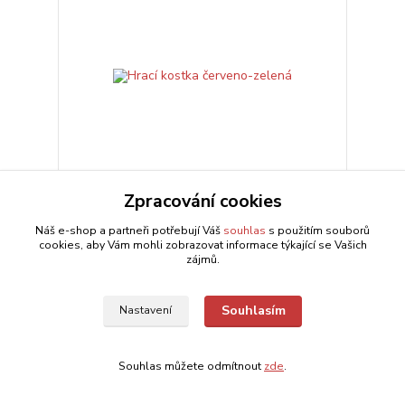
Zpracování cookies
Hrací kostka červeno-zelená
Náš e-shop a partneři potřebují Váš
souhlas
s použitím souborů
19 Kč
cookies, aby Vám mohli zobrazovat informace týkající se Vašich
Skladem > 5 ks
/
ks
zájmů.
Přidat do košíku
Souhlasím
Nastavení
Souhlas můžete odmítnout
zde
.