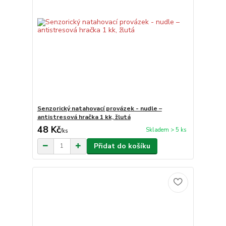
Senzorický natahovací provázek - nudle –
antistresová hračka 1 kk, žlutá
48 Kč
Skladem > 5 ks
/
ks
Přidat do košíku