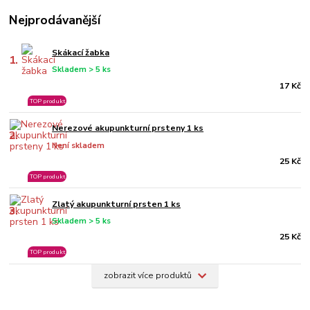
Nejprodávanější
Skákací žabka
1.
Skladem > 5 ks
17 Kč
TOP produkt
Nerezové akupunkturní prsteny 1 ks
2.
Není skladem
25 Kč
TOP produkt
Zlatý akupunkturní prsten 1 ks
3.
Skladem > 5 ks
25 Kč
TOP produkt
zobrazit více produktů