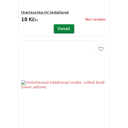
Hrací kostka UV šedá/černá
18 Kč
Není skladem
/
ks
Detail