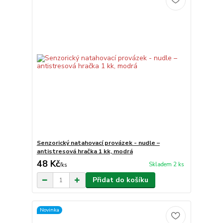
Senzorický natahovací provázek - nudle –
antistresová hračka 1 kk, modrá
48 Kč
Skladem 2 ks
/
ks
Přidat do košíku
Novinka