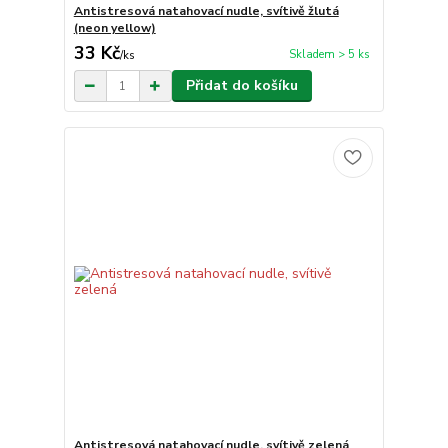
Antistresová natahovací nudle, svítivě žlutá
(neon yellow)
33 Kč
Skladem > 5 ks
/
ks
Přidat do košíku
Antistresová natahovací nudle, svítivě zelená