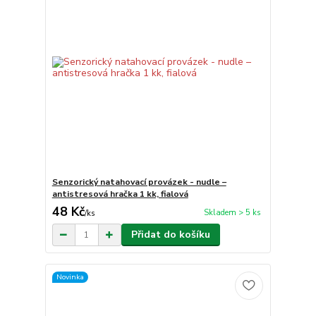
Senzorický natahovací provázek - nudle –
antistresová hračka 1 kk, fialová
48 Kč
Skladem > 5 ks
/
ks
Přidat do košíku
Novinka