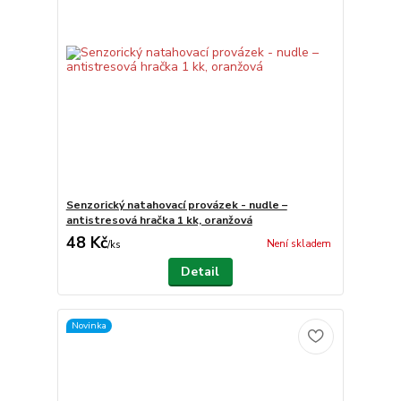
Senzorický natahovací provázek - nudle –
antistresová hračka 1 kk, oranžová
48 Kč
Není skladem
/
ks
Detail
Novinka