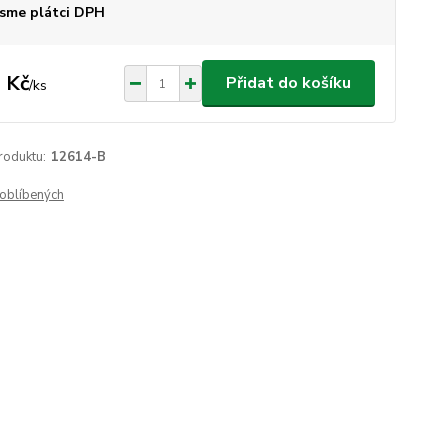
sme plátci DPH
 Kč
Přidat do košíku
/
ks
roduktu:
12614-B
oblíbených