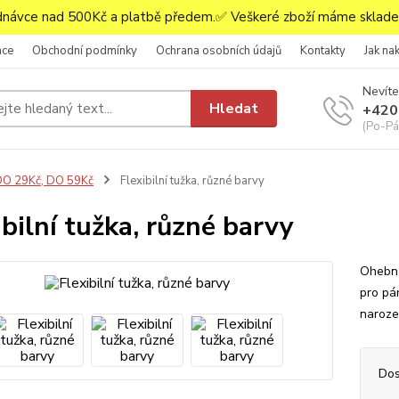
ávce nad 500Kč a platbě předem.✅ Veškeré zboží máme skladem
ace
Obchodní podmínky
Ochrana osobních údajů
Kontakty
Jak na
Nevíte
Hledat
+420
(Po-Pá,
O 29Kč, DO 59Kč
Flexibilní tužka, různé barvy
ibilní tužka, různé barvy
Ohebná
pro pár
naroze
Dos