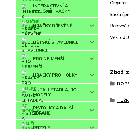
Origináln
INTERAKTIVNÍ A
NAUČNÉ HRAČKY
Ideální p
Barevné p
HRAČKY DŘEVĚNÉ
Věk: od 3
DĚTSKÉ STAVEBNICE
PRO NEJMENŠÍ
Zboží 
HRAČKY PRO HOLKY
DO 2
AUTA, LETADLA, RC
MODELY
TUŽK
PISTOLKY A DALŠÍ
ZBRANĚ
PUZZLE