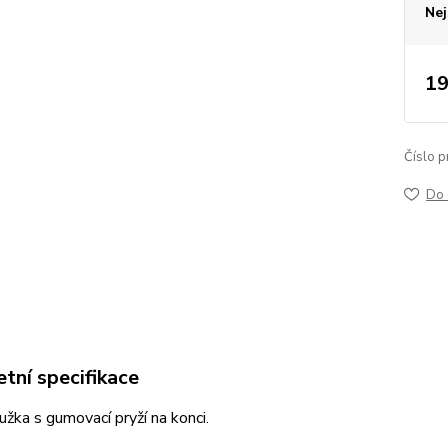
Nej
19
Číslo p
Do 
tní specifikace
žka s gumovací pryží na konci.