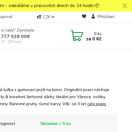
 – odesíláme v pracovních dnech do 24 hodin.📦
kupovat
Přihlášení
CZK
 si rady? Zavolejte.
0
ks
 777 538 008
za
0 Kč
 9 - 18 hod.)
 tužka s gumovací pryží na konci. Originální psací nástroje
ty & kreativní žertovné dárky. Ideální pro Vánoce, svátky,
niny. Barevné pruhy, různé barvy. Věk: od 3 let
celý popis
tupnost
Skladem > 5 ks