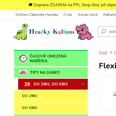
🚚 Doprava ZDARMA na PPL Shop-Box, při objedn
Ověřeno Zákazníky Heureka
O nás
Vrácení zboží
Reklam
Úvod
D
ČASOVĚ OMEZENÁ
NABÍDKA
Flex
TIPY NA DÁRKY
DO 29Kč, DO 59Kč
DO 29Kč
DO 59Kč