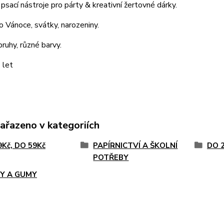
í psací nástroje pro párty & kreativní žertovné dárky.
ro Vánoce, svátky, narozeniny.
ruhy, různé barvy.
 let
zařazeno v kategoriích
9Kč, DO 59Kč
PAPÍRNICTVÍ A ŠKOLNÍ
DO 
POTŘEBY
Y A GUMY