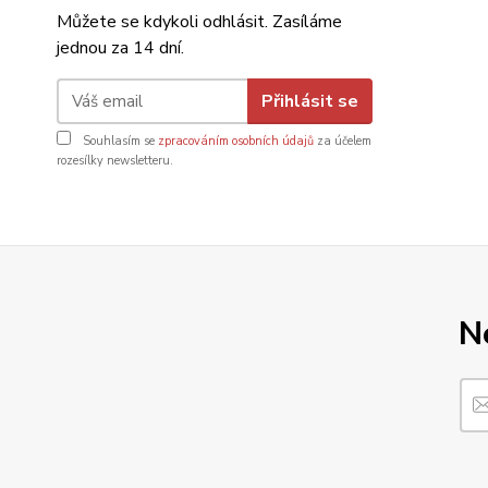
Můžete se kdykoli odhlásit. Zasíláme
jednou za 14 dní.
Přihlásit se
Souhlasím se
zpracováním osobních údajů
za účelem
rozesílky newsletteru.
N