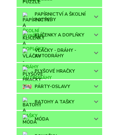
PAPÍRNICTVÍ A ŠKOLNÍ
POTŘEBY
KLÍČENKY A DOPLŇKY
VLÁČKY - DRÁHY -
AUTODRÁHY
PLYŠOVÉ HRAČKY
PÁRTY-OSLAVY
BATOHY A TAŠKY
MÓDA