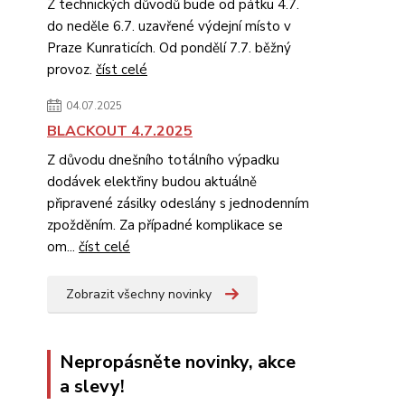
Z technických důvodů bude od pátku 4.7.
do neděle 6.7. uzavřené výdejní místo v
Praze Kunraticích. Od pondělí 7.7. běžný
provoz.
číst celé
04.07.2025
BLACKOUT 4.7.2025
Z důvodu dnešního totálního výpadku
dodávek elektřiny budou aktuálně
připravené zásilky odeslány s jednodenním
zpožděním. Za případné komplikace se
om...
číst celé
Zobrazit všechny novinky
Nepropásněte novinky, akce
a slevy!