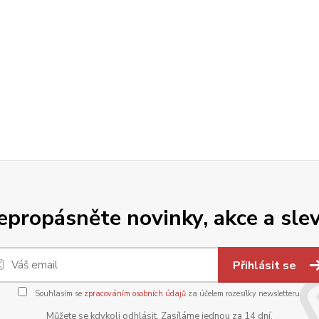
epropásněte novinky, akce a slev
Přihlásit se
Souhlasím se
zpracováním osobních údajů
za účelem rozesílky newsletteru.
Můžete se kdykoli odhlásit. Zasíláme jednou za 14 dní.