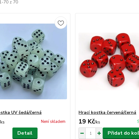
1-70 z 70
ostka UV šedá/černá
Hrací kostka červená/černá
19 Kč
Není skladem
/
ks
/
ks
Detail
Přidat do ko