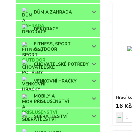
DŮM A ZAHRADA
DEKORACE
FITNESS, SPORT,
OUTDOOR
CHOVATELSKÉ POTŘEBY
VENKOVNÍ HRAČKY
MOBILY A
Hrací k
PŘÍSLUŠENSTVÍ
16 Kč
SBĚRATELSTVÍ