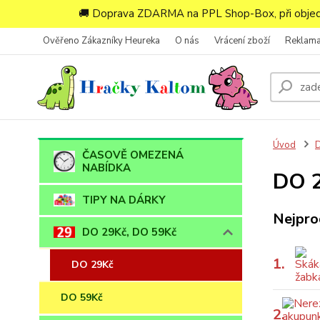
🚚 Doprava ZDARMA na PPL Shop-Box, při objedn
Ověřeno Zákazníky Heureka
O nás
Vrácení zboží
Reklam
Úvod
D
ČASOVĚ OMEZENÁ
NABÍDKA
DO 
TIPY NA DÁRKY
Nejpro
DO 29Kč, DO 59Kč
1.
DO 29Kč
DO 59Kč
2.