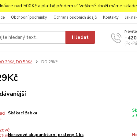
ávce nad 500Kč a platbě předem.✅ Veškeré zboží máme skladem
ace
Obchodní podmínky
Ochrana osobních údajů
Kontakty
Jak na
Nevíte
Hledat
+420
(Po-Pá,
O 29Kč, DO 59Kč
DO 29Kč
29Kč
dávanější
Sk
Skákací žabka
> 
Nerezové akupunkturní prsteny 1 ks
Ne