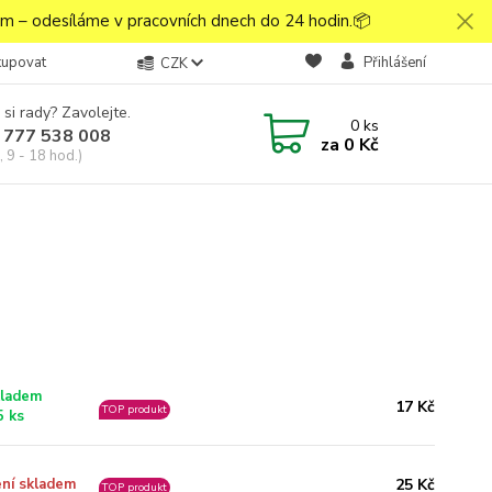
 – odesíláme v pracovních dnech do 24 hodin.📦
kupovat
Přihlášení
CZK
 si rady? Zavolejte.
0
ks
 777 538 008
za
0 Kč
 9 - 18 hod.)
ladem
17 Kč
TOP produkt
5 ks
25 Kč
ní skladem
TOP produkt