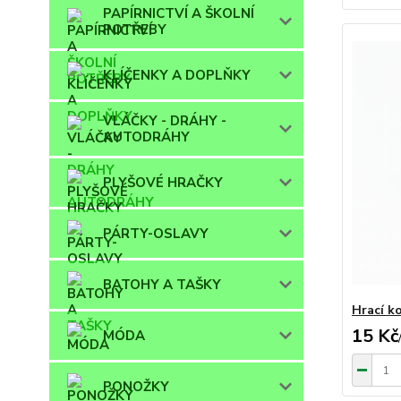
PAPÍRNICTVÍ A ŠKOLNÍ
POTŘEBY
KLÍČENKY A DOPLŇKY
VLÁČKY - DRÁHY -
AUTODRÁHY
PLYŠOVÉ HRAČKY
PÁRTY-OSLAVY
BATOHY A TAŠKY
Hrací k
15 Kč
MÓDA
PONOŽKY