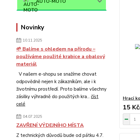
AUTO-MOTO
Novinky
10.11.2025
🌱 Balíme s ohledem na přírodu –
používáme použité krabice a obalový
materiál
V našem e-shopu se snažíme chovat
odpovědně nejen k zákazníkům, ale i k
životnímu prostředí. Proto balíme všechny
zásilky výhradně do použitých kra...
číst
Hrací k
celé
15 Kč
04.07.2025
ZAVŘENÍ VÝDEJNÍHO MÍSTA
Z technických důvodů bude od pátku 4.7.