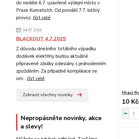
do neděle 6.7. uzavřené výdejní místo v
Praze Kunraticích. Od pondělí 7.7. běžný
provoz.
číst celé
04.07.2025
BLACKOUT 4.7.2025
Z důvodu dnešního totálního výpadku
dodávek elektřiny budou aktuálně
připravené zásilky odeslány s jednodenním
zpožděním. Za případné komplikace se
om...
číst celé
Hrací f
Zobrazit všechny novinky
10 Kč
Nepropásněte novinky, akce
a slevy!