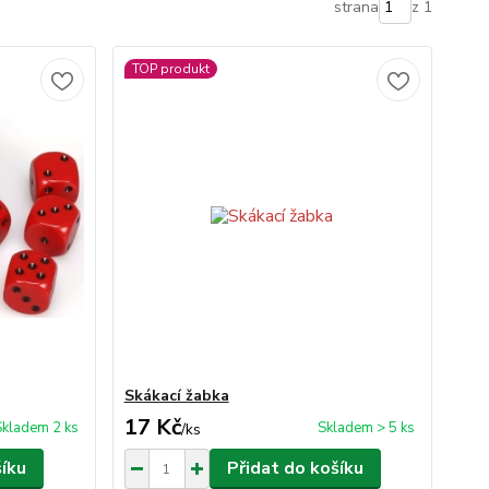
strana
z 1
TOP produkt
Skákací žabka
17 Kč
Skladem 2 ks
Skladem > 5 ks
/
ks
šíku
Přidat do košíku