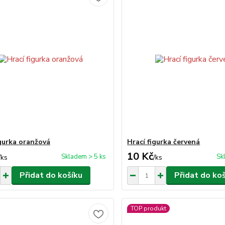
igurka oranžová
Hrací figurka červená
10 Kč
Skladem > 5 ks
Sk
/
ks
/
ks
Přidat do košíku
Přidat do ko
TOP produkt