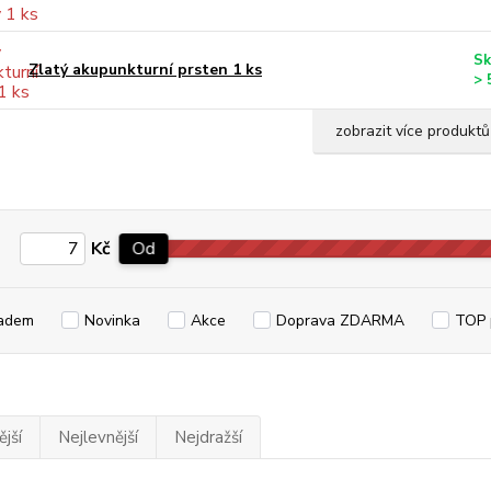
Sk
Zlatý akupunkturní prsten 1 ks
> 
zobrazit více produktů
Kč
Od
adem
Novinka
Akce
Doprava ZDARMA
TOP 
jší
Nejlevnější
Nejdražší