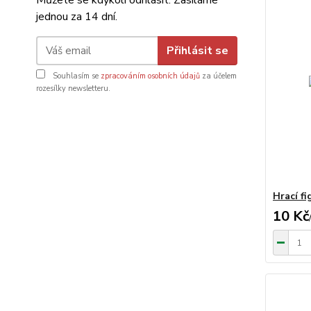
Můžete se kdykoli odhlásit. Zasíláme
jednou za 14 dní.
Přihlásit se
Souhlasím se
zpracováním osobních údajů
za účelem
rozesílky newsletteru.
Hrací f
10 Kč