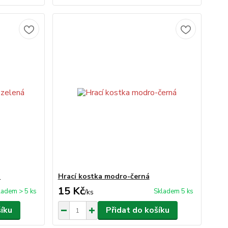
á
Hrací kostka modro-černá
15 Kč
ladem > 5 ks
Skladem 5 ks
/
ks
šíku
Přidat do košíku