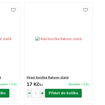
á
Hrací kostka fialovo-zlatá
17 Kč
ladem > 5 ks
Skladem > 5 ks
/
ks
šíku
Přidat do košíku