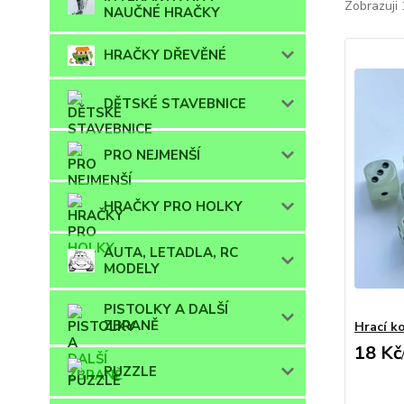
Zobrazuji 
NAUČNÉ HRAČKY
HRAČKY DŘEVĚNÉ
DĚTSKÉ STAVEBNICE
PRO NEJMENŠÍ
HRAČKY PRO HOLKY
AUTA, LETADLA, RC
MODELY
PISTOLKY A DALŠÍ
ZBRANĚ
Hrací k
18 Kč
PUZZLE