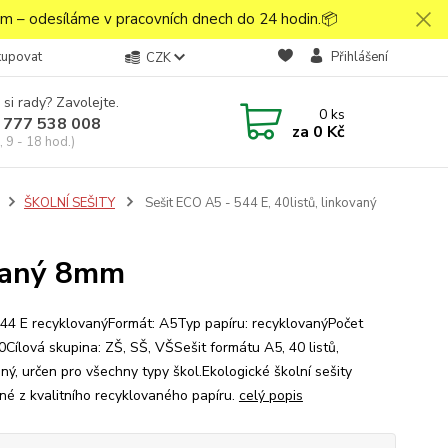
 – odesíláme v pracovních dnech do 24 hodin.📦
kupovat
Přihlášení
CZK
 si rady? Zavolejte.
0
ks
 777 538 008
za
0 Kč
 9 - 18 hod.)
ŠKOLNÍ SEŠITY
Sešit ECO A5 - 544 E, 40listů, linkovaný
ovaný 8mm
544 E recyklovanýFormát: A5Typ papíru: recyklovanýPočet
40Cílová skupina: ZŠ, SŠ, VŠSešit formátu A5, 40 listů,
ný, určen pro všechny typy škol.Ekologické školní sešity
né z kvalitního recyklovaného papíru.
celý popis