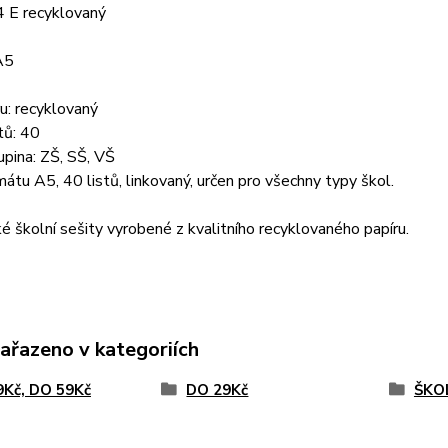
4 E recyklovaný
A5
u: recyklovaný
tů: 40
upina: ZŠ, SŠ, VŠ
mátu A5, 40 listů, linkovaný, určen pro všechny typy škol.
é školní sešity vyrobené z kvalitního recyklovaného papíru.
zařazeno v kategoriích
9Kč, DO 59Kč
DO 29Kč
ŠKO