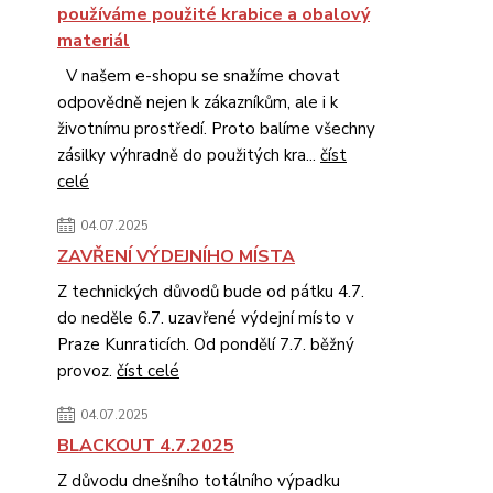
používáme použité krabice a obalový
materiál
V našem e-shopu se snažíme chovat
odpovědně nejen k zákazníkům, ale i k
životnímu prostředí. Proto balíme všechny
zásilky výhradně do použitých kra...
číst
celé
04.07.2025
ZAVŘENÍ VÝDEJNÍHO MÍSTA
Z technických důvodů bude od pátku 4.7.
do neděle 6.7. uzavřené výdejní místo v
Praze Kunraticích. Od pondělí 7.7. běžný
provoz.
číst celé
04.07.2025
BLACKOUT 4.7.2025
Z důvodu dnešního totálního výpadku