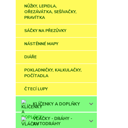
NŮŽKY, LEPIDLA,
OŘEZÁVÁTKA, SEŠÍVAČKY,
PRAVÍTKA
SÁČKY NA PŘEZŮVKY
NÁSTĚNNÉ MAPY
DIÁŘE
POKLADNIČKY, KALKULAČKY,
POČÍTADLA
ČTECÍ LUPY
KLÍČENKY A DOPLŇKY
VLÁČKY - DRÁHY -
AUTODRÁHY