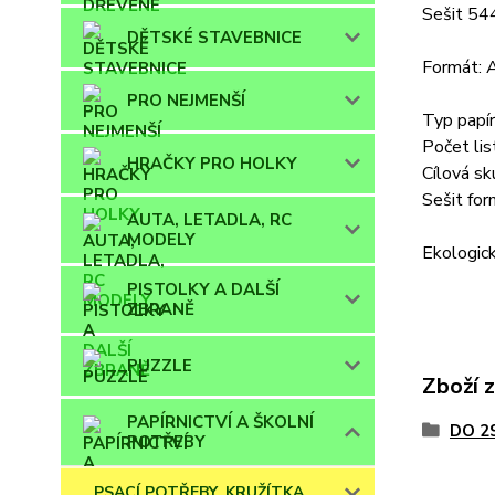
Sešit 54
DĚTSKÉ STAVEBNICE
Formát: 
PRO NEJMENŠÍ
Typ papír
Počet lis
HRAČKY PRO HOLKY
Cílová sk
Sešit for
AUTA, LETADLA, RC
MODELY
Ekologick
PISTOLKY A DALŠÍ
ZBRANĚ
PUZZLE
Zboží 
PAPÍRNICTVÍ A ŠKOLNÍ
DO 2
POTŘEBY
PSACÍ POTŘEBY, KRUŽÍTKA