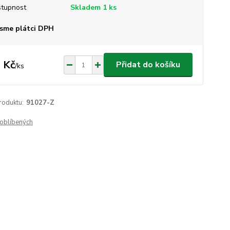
tupnost
Skladem 1 ks
sme plátci DPH
 Kč
Přidat do košíku
/
ks
roduktu:
91027-Z
oblíbených