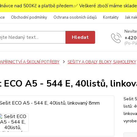
ávce nad 500Kč a platbě předem.✅ Veškeré zboží máme skladem
ace
Obchodní podmínky
Ochrana osobních údajů
Kontakty
Jak na
Nevíte
Hledat
+420
(Po-Pá,
PAPÍRNICTVÍ A ŠKOLNÍ POTŘEBY
SEŠITY A OBALY, BLOKY, SAMOLEPKY
t ECO A5 - 544 E, 40listů, link
Sešit 
listů: 
linkova
vyrobe