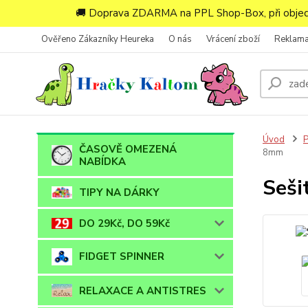
🚚 Doprava ZDARMA na PPL Shop-Box, při objedn
Ověřeno Zákazníky Heureka
O nás
Vrácení zboží
Reklam
Úvod
ČASOVĚ OMEZENÁ
8mm
NABÍDKA
Seši
TIPY NA DÁRKY
DO 29Kč, DO 59Kč
FIDGET SPINNER
RELAXACE A ANTISTRES