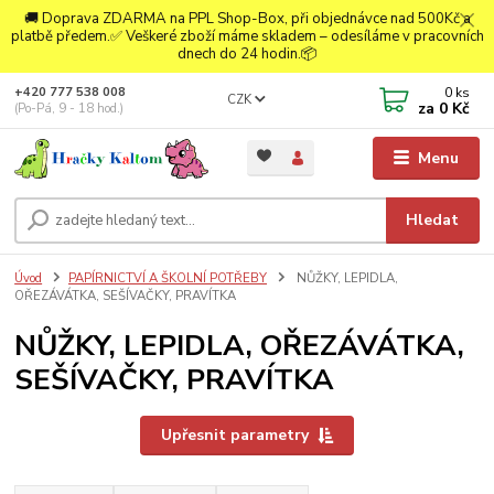
🚚 Doprava ZDARMA na PPL Shop-Box, při objednávce nad 500Kč a
platbě předem.✅ Veškeré zboží máme skladem – odesíláme v pracovních
dnech do 24 hodin.📦
0
ks
+420 777 538 008
CZK
za
0 Kč
(Po-Pá, 9 - 18 hod.)
Menu
Hledat
Úvod
PAPÍRNICTVÍ A ŠKOLNÍ POTŘEBY
NŮŽKY, LEPIDLA,
OŘEZÁVÁTKA, SEŠÍVAČKY, PRAVÍTKA
NŮŽKY, LEPIDLA, OŘEZÁVÁTKA,
SEŠÍVAČKY, PRAVÍTKA
Upřesnit parametry