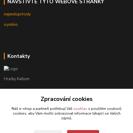
NAVŠTIVTE TYTO WEBOVÉ STRÁNKY
nejendoprirody
isymbio
Kontakty
Hračky Kaltom
Hračky Kaltom
Zpracování cookies
+420 777 538 008
(Po-Pá, 9 - 18 hod.)
Náš e-shop a partneři potřebují Váš
souhlas
s použitím souborů
cookies, aby Vám mohli zobrazovat informace týkající se Vašich
hrackykaltom@gmail.com
zájmů.