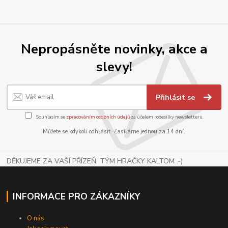
Nepropásněte novinky, akce a
slevy!
Přihlásit se
Souhlasím se
zpracováním osobních údajů
za účelem rozesílky newsletteru.
Můžete se kdykoli odhlásit. Zasíláme jednou za 14 dní.
DĚKUJEME ZA VAŠÍ PŘÍZEŇ, TÝM HRAČKY KALTOM .-)
INFORMACE PRO ZÁKAZNÍKY
O nás