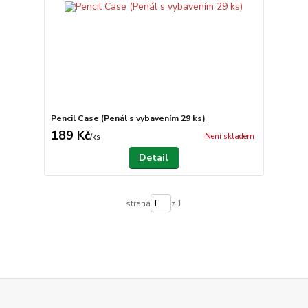
Pencil Case (Penál s vybavením 29 ks)
189 Kč
Není skladem
/
ks
Detail
strana
z 1