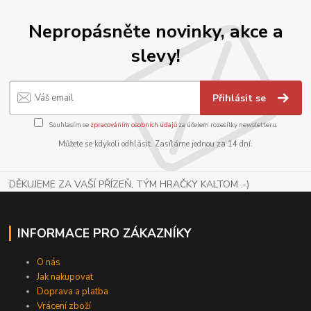
Nepropásněte novinky, akce a
slevy!
Přihlásit se
Souhlasím se
zpracováním osobních údajů
za účelem rozesílky newsletteru.
Můžete se kdykoli odhlásit. Zasíláme jednou za 14 dní.
DĚKUJEME ZA VAŠÍ PŘÍZEŇ, TÝM HRAČKY KALTOM .-)
INFORMACE PRO ZÁKAZNÍKY
O nás
Jak nakupovat
Doprava a platba
Vrácení zboží