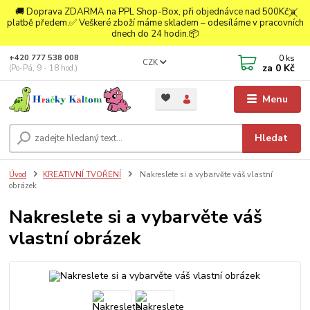
🚚 Doprava ZDARMA na PPL Shop-Box, při objednávce nad 500Kč a
platbě předem.✅ Veškeré zboží máme skladem – odesíláme v pracovních
dnech do 24 hodin.📦
0
ks
+420 777 538 008
CZK
za
0 Kč
(Po-Pá, 9 - 18 hod.)
Menu
Hledat
Úvod
KREATIVNÍ TVOŘENÍ
Nakreslete si a vybarvěte váš vlastní
obrázek
Nakreslete si a vybarvěte váš
vlastní obrázek