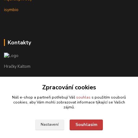
isymbio
Kontakty
Hračky Kaltom
Hračky Kaltom
+420 777 538 008
Zpracování cookies
(Po-Pá, 9 - 18 hod.)
Náš e-shop a partneři potřebují Váš
souhlas
s použitím souborů
cookies, aby Vám mohli zobrazovat informace týkající se Vašich
hrackykaltom@gmail.com
zájmů.
Souhlasím
Nastavení