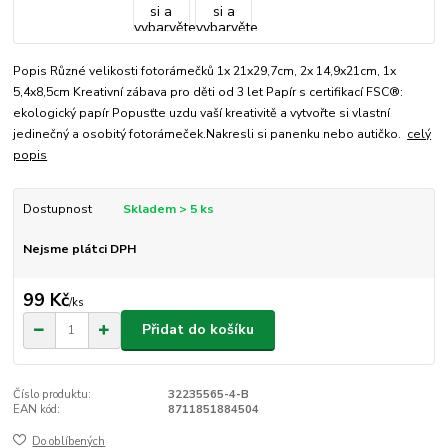
Popis Různé velikosti fotorámečků 1x 21x29,7cm, 2x 14,9x21cm, 1x
5,4x8,5cm Kreativní zábava pro děti od 3 let Papír s certifikací FSC®:
ekologický papír Popusťte uzdu vaší kreativitě a vytvořte si vlastní
jedinečný a osobitý fotorámeček.Nakresli si panenku nebo autičko.
celý
popis
Dostupnost
Skladem > 5 ks
Nejsme plátci DPH
99 Kč
/
ks
Přidat do košíku
Číslo produktu:
32235565-4-B
EAN kód:
8711851884504
Do oblíbených