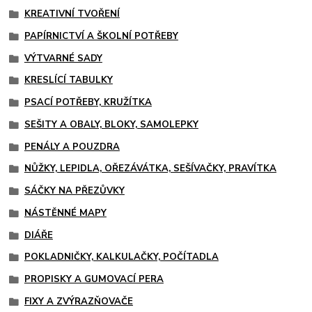
KREATIVNÍ TVOŘENÍ
PAPÍRNICTVÍ A ŠKOLNÍ POTŘEBY
VÝTVARNÉ SADY
KRESLÍCÍ TABULKY
PSACÍ POTŘEBY, KRUŽÍTKA
SEŠITY A OBALY, BLOKY, SAMOLEPKY
PENÁLY A POUZDRA
NŮŽKY, LEPIDLA, OŘEZÁVÁTKA, SEŠÍVAČKY, PRAVÍTKA
SÁČKY NA PŘEZŮVKY
NÁSTĚNNÉ MAPY
DIÁŘE
POKLADNIČKY, KALKULAČKY, POČÍTADLA
PROPISKY A GUMOVACÍ PERA
FIXY A ZVÝRAZŇOVAČE