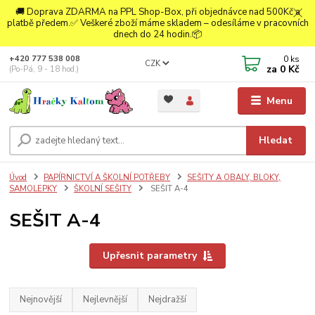
🚚 Doprava ZDARMA na PPL Shop-Box, při objednávce nad 500Kč a
platbě předem.✅ Veškeré zboží máme skladem – odesíláme v pracovních
dnech do 24 hodin.📦
0
ks
+420 777 538 008
CZK
za
0 Kč
(Po-Pá, 9 - 18 hod.)
Menu
Hledat
Úvod
PAPÍRNICTVÍ A ŠKOLNÍ POTŘEBY
SEŠITY A OBALY, BLOKY,
SAMOLEPKY
ŠKOLNÍ SEŠITY
SEŠIT A-4
SEŠIT A-4
Upřesnit parametry
Nejnovější
Nejlevnější
Nejdražší