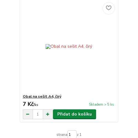
Obal na sešit A4, čirý
7 Kč
Skladem > 5 ks
/
ks
Přidat do košíku
strana
z 1