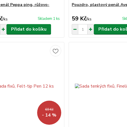
penál Peppa ping, růžovo-
Pouzdro, plastový penál Av
č
59 Kč
Skladem 1 ks
Sk
/
ks
/
ks
Přidat do košíku
Přidat do ko
69 Kč
- 14 %