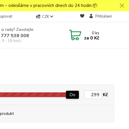
 – odesíláme v pracovních dnech do 24 hodin.📦
kupovat
Přihlášení
CZK
 si rady? Zavolejte.
0
ks
 777 538 008
za
0 Kč
 9 - 18 hod.)
Do
Kč
produkt