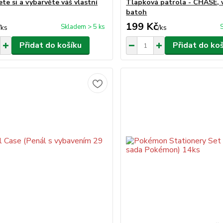
te si a vybarvěte váš vlastní
Tlapková patrola - CHASE, 
batoh
199 Kč
Skladem > 5 ks
/
ks
/
ks
Přidat do košíku
Přidat do ko