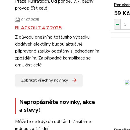
Praze Kunraticích. Od pondělí 7.7. běžný
Penežen
provoz.
číst celé
59 Kč
04.07.2025
BLACKOUT 4.7.2025
Z důvodu dnešního totálního výpadku
dodávek elektřiny budou aktuálně
připravené zásilky odeslány s jednodenním
zpožděním. Za případné komplikace se
om...
číst celé
Zobrazit všechny novinky
Nepropásněte novinky, akce
a slevy!
Můžete se kdykoli odhlásit. Zasíláme
jednou za 14 dní.