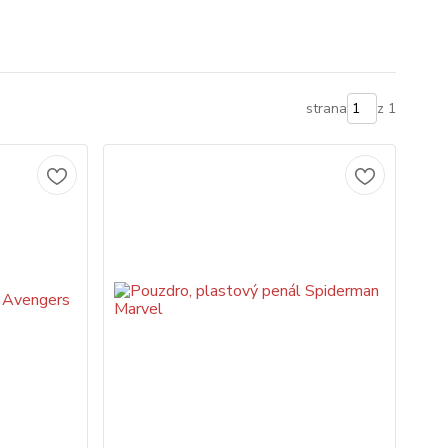
strana
z 1