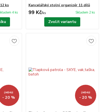
 12 ks
Kancelářský stolní organizér 11 dílů
99 Kč
Skladem 4 ks
Skladem 2 ks
/
ks
šíku
Zvolit variantu
249 Kč
249 Kč
- 20 %
- 20 %