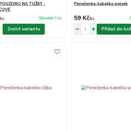
 POUZDRO NA TUŽKY -
Peneženka-kabelka-pejsek
ČOVÉ
59 Kč
Skladem 3 ks
/
ks
/
ks
Zvolit variantu
Přidat do ko