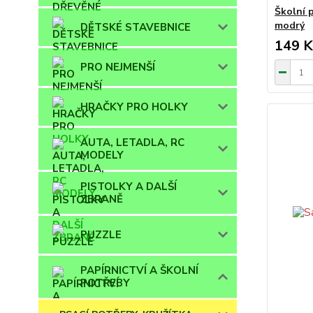
Školní 
modrý
DĚTSKÉ STAVEBNICE
149 K
PRO NEJMENŠÍ
HRAČKY PRO HOLKY
AUTA, LETADLA, RC
MODELY
PISTOLKY A DALŠÍ
ZBRANĚ
PUZZLE
PAPÍRNICTVÍ A ŠKOLNÍ
POTŘEBY