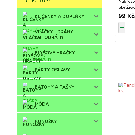
ČTECÍ LUPY
Nakresle
obrázek
99 Kč
KLÍČENKY A DOPLŇKY
VLÁČKY - DRÁHY -
AUTODRÁHY
PLYŠOVÉ HRAČKY
PÁRTY-OSLAVY
BATOHY A TAŠKY
MÓDA
PONOŽKY