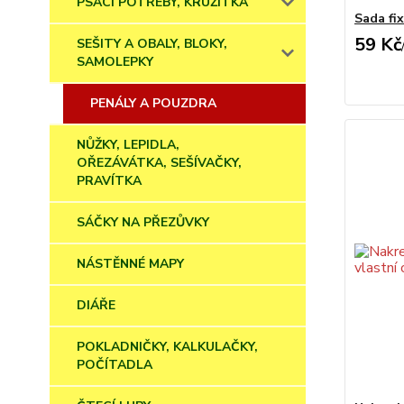
PSACÍ POTŘEBY, KRUŽÍTKA
Sada fix
59 Kč
SEŠITY A OBALY, BLOKY,
SAMOLEPKY
PENÁLY A POUZDRA
NŮŽKY, LEPIDLA,
OŘEZÁVÁTKA, SEŠÍVAČKY,
PRAVÍTKA
SÁČKY NA PŘEZŮVKY
NÁSTĚNNÉ MAPY
DIÁŘE
POKLADNIČKY, KALKULAČKY,
POČÍTADLA