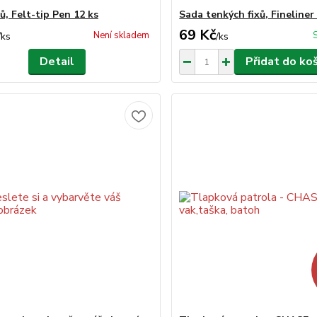
ů, Felt-tip Pen 12 ks
Sada tenkých fixů, Fineliner
69 Kč
Není skladem
/
ks
/
ks
Detail
Přidat do ko