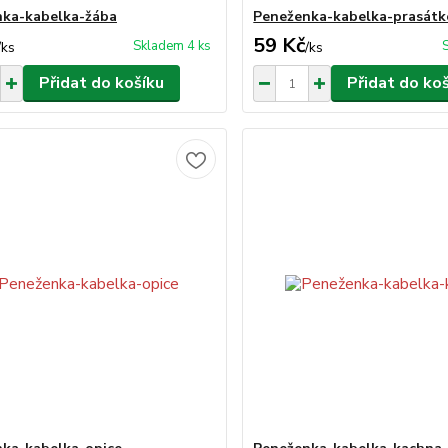
ka-kabelka-žába
Peneženka-kabelka-prasátk
59 Kč
Skladem 4 ks
/
ks
/
ks
Přidat do košíku
Přidat do ko