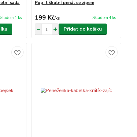
olní sada
Pop it školní penál se zipem
199 Kč
Skladem 1 ks
Skladem 4 ks
/
ks
šíku
Přidat do košíku