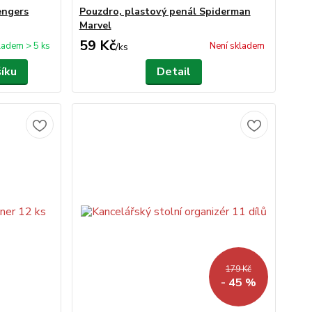
engers
Pouzdro, plastový penál Spiderman
Marvel
59 Kč
ladem > 5 ks
Není skladem
/
ks
šíku
Detail
179 Kč
- 45 %