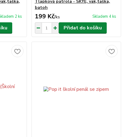
vak,taška,
Tlapková patrola - SKYE, vak,taška,
batoh
199 Kč
Skladem 2 ks
Skladem 4 ks
/
ks
šíku
Přidat do košíku