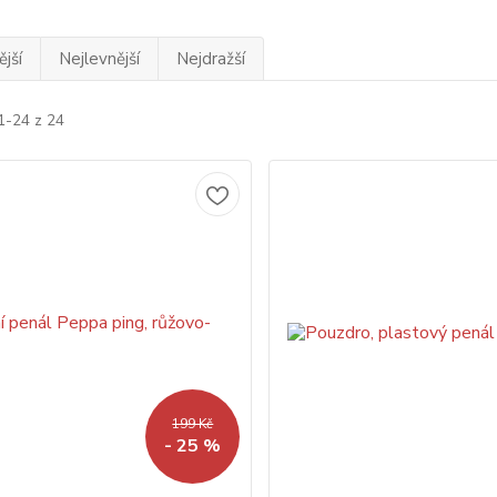
jší
Nejlevnější
Nejdražší
1-24 z 24
199 Kč
- 25 %