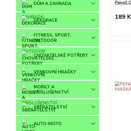
Pencil 
DŮM A ZAHRADA
189 K
DEKORACE
FITNESS, SPORT,
OUTDOOR
CHOVATELSKÉ POTŘEBY
VENKOVNÍ HRAČKY
MOBILY A
PŘÍSLUŠENSTVÍ
SBĚRATELSTVÍ
AUTO-MOTO