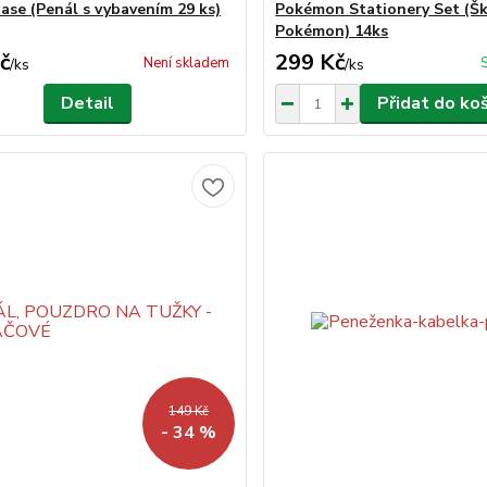
Case (Penál s vybavením 29 ks)
Pokémon Stationery Set (Šk
Pokémon) 14ks
č
299 Kč
Není skladem
/
ks
/
ks
Detail
Přidat do ko
149 Kč
- 34 %