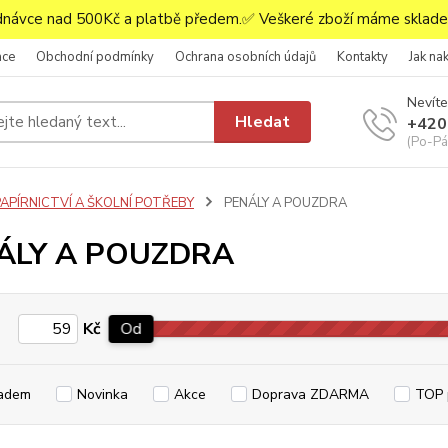
ávce nad 500Kč a platbě předem.✅ Veškeré zboží máme skladem
ace
Obchodní podmínky
Ochrana osobních údajů
Kontakty
Jak na
Nevíte
Hledat
+420
(Po-Pá,
PAPÍRNICTVÍ A ŠKOLNÍ POTŘEBY
PENÁLY A POUZDRA
ÁLY A POUZDRA
Kč
Od
adem
Novinka
Akce
Doprava ZDARMA
TOP 