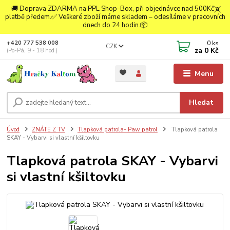
🚚 Doprava ZDARMA na PPL Shop-Box, při objednávce nad 500Kč a
platbě předem.✅ Veškeré zboží máme skladem – odesíláme v pracovních
dnech do 24 hodin.📦
0
ks
+420 777 538 008
CZK
za
0 Kč
(Po-Pá, 9 - 18 hod.)
Menu
Hledat
Úvod
ZNÁTE Z TV
Tlapková patrola- Paw patrol
Tlapková patrola
SKAY - Vybarvi si vlastní kšiltovku
Tlapková patrola SKAY - Vybarvi
si vlastní kšiltovku