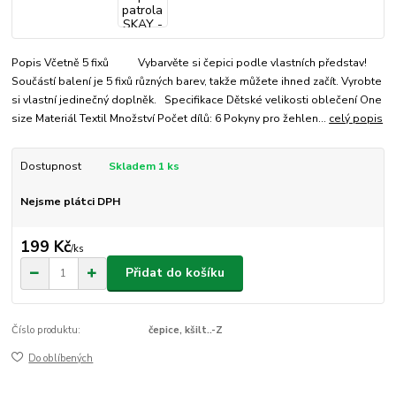
Popis Včetně 5 fixů Vybarvěte si čepici podle vlastních představ!
Součástí balení je 5 fixů různých barev, takže můžete ihned začít. Vyrobte
si vlastní jedinečný doplněk. Specifikace Dětské velikosti oblečení One
size Materiál Textil Množství Počet dílů: 6 Pokyny pro žehlen...
celý popis
Dostupnost
Skladem 1 ks
Nejsme plátci DPH
199 Kč
/
ks
Přidat do košíku
Číslo produktu:
čepice, kšilt..-Z
Do oblíbených