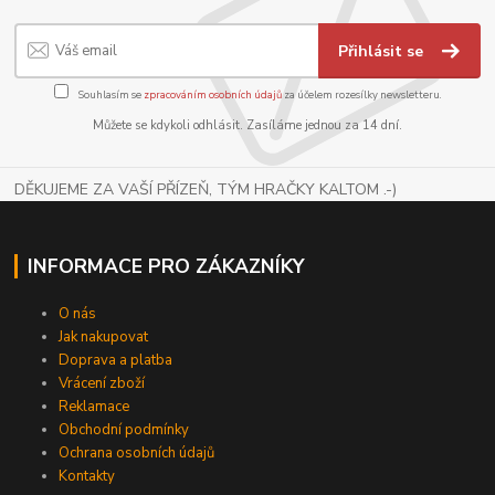
Přihlásit se
Souhlasím se
zpracováním osobních údajů
za účelem rozesílky newsletteru.
Můžete se kdykoli odhlásit. Zasíláme jednou za 14 dní.
DĚKUJEME ZA VAŠÍ PŘÍZEŇ, TÝM HRAČKY KALTOM .-)
INFORMACE PRO ZÁKAZNÍKY
O nás
Jak nakupovat
Doprava a platba
Vrácení zboží
Reklamace
Obchodní podmínky
Ochrana osobních údajů
Kontakty