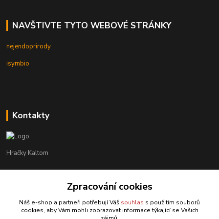
NAVŠTIVTE TYTO WEBOVÉ STRÁNKY
nejendoprirody
isymbio
Kontakty
Hračky Kaltom
Hračky Kaltom
+420 777 538 008
Zpracování cookies
(Po-Pá, 9 - 18 hod.)
Náš e-shop a partneři potřebují Váš
souhlas
s použitím souborů
cookies, aby Vám mohli zobrazovat informace týkající se Vašich
hrackykaltom@gmail.com
zájmů.