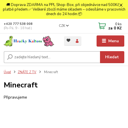
🚚 Doprava ZDARMA na PPL Shop-Box, při objednávce nad 500Kč a
platbě předem.✅ Veškeré zboží máme skladem – odesíláme v pracovních
dnech do 24 hodin.📦
0
ks
+420 777 538 008
CZK
za
0 Kč
(Po-Pá, 9 - 18 hod.)
Menu
Hledat
Úvod
ZNÁTE Z TV
Minecraft
Minecraft
Připravujeme