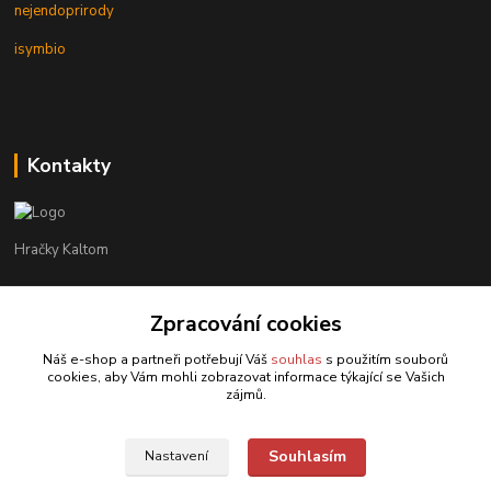
nejendoprirody
isymbio
Kontakty
Hračky Kaltom
Hračky Kaltom
Zpracování cookies
+420 777 538 008
(Po-Pá, 9 - 18 hod.)
Náš e-shop a partneři potřebují Váš
souhlas
s použitím souborů
cookies, aby Vám mohli zobrazovat informace týkající se Vašich
hrackykaltom@gmail.com
zájmů.
Souhlasím
Nastavení