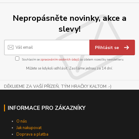
Nepropásněte novinky, akce a
slevy!
Přihlásit se
Souhlasím se
zpracováním osobních údajů
za účelem rozesílky newsletteru.
Můžete se kdykoli odhlásit. Zasíláme jednou za 14 dní.
DĚKUJEME ZA VAŠÍ PŘÍZEŇ, TÝM HRAČKY KALTOM .-)
INFORMACE PRO ZÁKAZNÍKY
O nás
Jak nakupovat
Doprava a platba