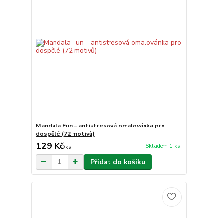
Mandala Fun – antistresová omalovánka pro
dospělé (72 motivů)
129 Kč
Skladem 1 ks
/
ks
Přidat do košíku