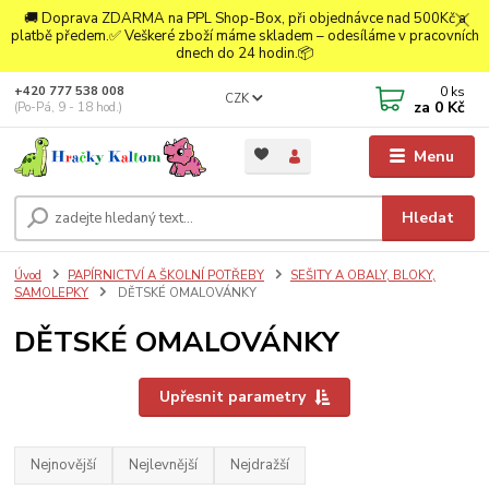
🚚 Doprava ZDARMA na PPL Shop-Box, při objednávce nad 500Kč a
platbě předem.✅ Veškeré zboží máme skladem – odesíláme v pracovních
dnech do 24 hodin.📦
0
ks
+420 777 538 008
CZK
za
0 Kč
(Po-Pá, 9 - 18 hod.)
Menu
Hledat
Úvod
PAPÍRNICTVÍ A ŠKOLNÍ POTŘEBY
SEŠITY A OBALY, BLOKY,
SAMOLEPKY
DĚTSKÉ OMALOVÁNKY
DĚTSKÉ OMALOVÁNKY
Upřesnit parametry
Nejnovější
Nejlevnější
Nejdražší