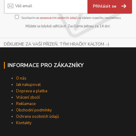
Přihlásit se
Souhlasím se
zpracováním osobních údajů
za účelem rozesílky newsletteru.
Můžete se kdykoli odhlásit. Zasíláme jednou za 14 dní.
DĚKUJEME ZA VAŠÍ PŘÍZEŇ, TÝM HRAČKY KALTOM .-)
INFORMACE PRO ZÁKAZNÍKY
O nás
Jak nakupovat
Doprava a platba
Vrácení zboží
Reklamace
Obchodní podmínky
Ochrana osobních údajů
Kontakty