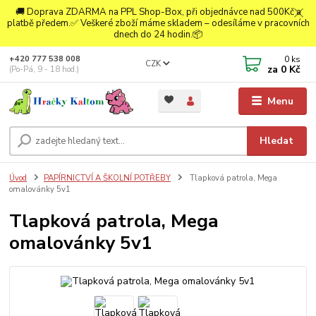
🚚 Doprava ZDARMA na PPL Shop-Box, při objednávce nad 500Kč a
platbě předem.✅ Veškeré zboží máme skladem – odesíláme v pracovních
dnech do 24 hodin.📦
0
ks
+420 777 538 008
CZK
za
0 Kč
(Po-Pá, 9 - 18 hod.)
Menu
Hledat
Úvod
PAPÍRNICTVÍ A ŠKOLNÍ POTŘEBY
Tlapková patrola, Mega
omalovánky 5v1
Tlapková patrola, Mega
omalovánky 5v1