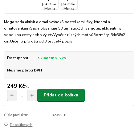
Mega sada aktivit a omalovánekS pastelkami, fixy, křídami a
omalovánkamiSada obsahuje 58 tematických samolepekIdeální s
sebou na cesty nebo výletyVýběr z různých motivůRozměry: 54x38x2
cm.Určeno pro děti od 3 let
celý popis
Dostupnost
Skladem > 5 ks
Nejsme plátci DPH
249 Kč
/
ks
Přidat do košíku
Číslo produktu:
32359-B
Do oblíbených