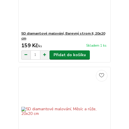
5D diamantové malování, Barevný strom II, 20x20
cm
159 Kč
Skladem 1 ks
/
ks
Přidat do košíku