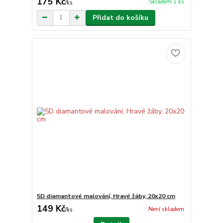
175 Kč
Skladem 1 ks
/
ks
Přidat do košíku
5D diamantové malování, Hravé žáby, 20x20 cm
149 Kč
Není skladem
/
ks