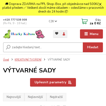
🚚 Doprava ZDARMA na PPL Shop-Box, při objednávce nad 500Kč a
platbě předem.✅ Veškeré zboží máme skladem – odesíláme v pracovních
dnech do 24 hodin.📦
0
ks
+420 777 538 008
CZK
za
0 Kč
(Po-Pá, 9 - 18 hod.)
Menu
Hledat
Úvod
KREATIVNÍ TVOŘENÍ
VÝTVARNÉ SADY
VÝTVARNÉ SADY
Upřesnit parametry
Nejnovější
Nejlevnější
Nejdražší