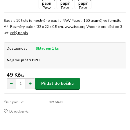
Sada s 10 listy řemeslného papíru PAW Patrol (150 gramů) ve formátu
A4. Rozměry balení 32 x 22 x 0.5 cm. www.fsc.org Vhodné pro děti od 3
let.
celý popis
Dostupnost
Skladem 1 ks
Nejsme plátci DPH
49 Kč
/
ks
Přidat do košíku
Číslo produktu:
32156-B
Do oblíbených