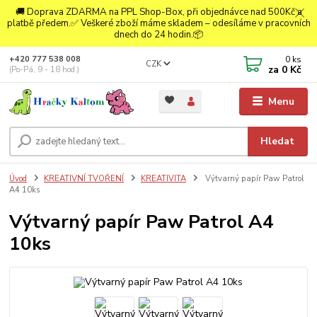
🚚 Doprava ZDARMA na PPL Shop-Box, při objednávce nad 500Kč a
platbě předem.✅ Veškeré zboží máme skladem – odesíláme v pracovních
dnech do 24 hodin.📦
0
ks
+420 777 538 008
CZK
za
0 Kč
(Po-Pá, 9 - 18 hod.)
Menu
Hledat
Úvod
KREATIVNÍ TVOŘENÍ
KREATIVITA
Výtvarný papír Paw Patrol
A4 10ks
Výtvarný papír Paw Patrol A4
10ks