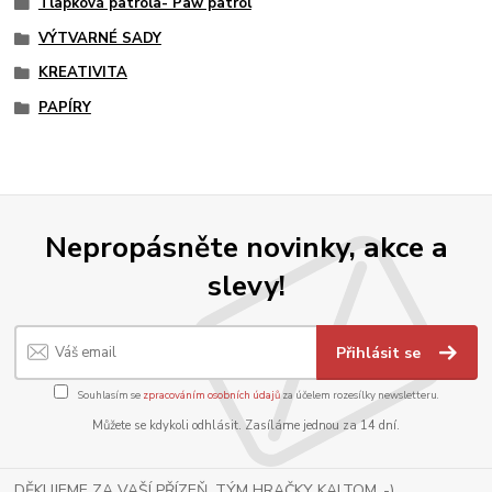
Tlapková patrola- Paw patrol
VÝTVARNÉ SADY
KREATIVITA
PAPÍRY
Nepropásněte novinky, akce a
slevy!
Přihlásit se
Souhlasím se
zpracováním osobních údajů
za účelem rozesílky newsletteru.
Můžete se kdykoli odhlásit. Zasíláme jednou za 14 dní.
DĚKUJEME ZA VAŠÍ PŘÍZEŇ, TÝM HRAČKY KALTOM .-)