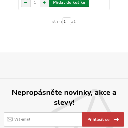
Přidat do košíku
strana
z 1
Nepropásněte novinky, akce a
slevy!
Přihlásit se