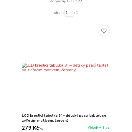
Zobrazuji 1-22 z 22
strana
z 1
LCD kreslicí tabulka 9” – dětský psací tablet se
zvířecím motivem, červený
279 Kč
Skladem 1 ks
/
ks