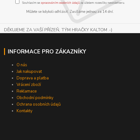
Souhlasím se
zpracováním osobních údajů
za účelem rozesílky newsletteru.
Můžete se kdykoli odhlásit. Zasíláme jednou za 14 dní.
DĚKUJEME ZA VAŠÍ PŘÍZEŇ, TÝM HRAČKY KALTOM .-)
INFORMACE PRO ZÁKAZNÍKY
O nás
Jak nakupovat
Doprava a platba
Vrácení zboží
Reklamace
Obchodní podmínky
Ochrana osobních údajů
Kontakty