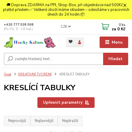
🚚 Doprava ZDARMA na PPL Shop-Box, při objednávce nad 500Kč a
platbě předem.✅ Veškeré zboží máme skladem – odesíláme v pracovních
dnech do 24 hodin.📦
0
ks
+420 777 538 008
CZK
za
0 Kč
(Po-Pá, 9 - 18 hod.)
Menu
Hledat
Úvod
KREATIVNÍ TVOŘENÍ
KRESLÍCÍ TABULKY
KRESLÍCÍ TABULKY
Upřesnit parametry
Nejnovější
Nejlevnější
Nejdražší