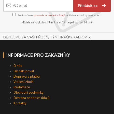
Přihlásit se
Souhlasím se
zpracováním osobních údajů
za účelem rozesílky newsletteru.
Můžete se kdykoli odhlásit. Zasíláme jednou za 14 dní.
DĚKUJEME ZA VAŠÍ PŘÍZEŇ, TÝM HRAČKY KALTOM .-)
INFORMACE PRO ZÁKAZNÍKY
O nás
Jak nakupovat
Doprava a platba
Vrácení zboží
Reklamace
Obchodní podmínky
Ochrana osobních údajů
Kontakty