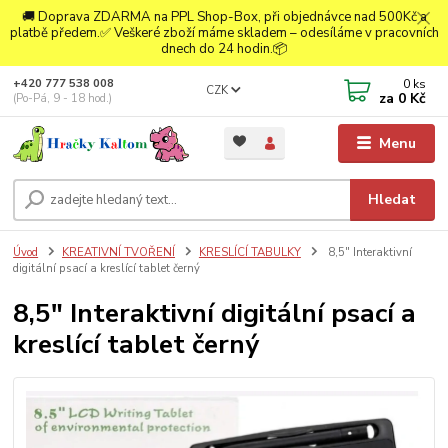
🚚 Doprava ZDARMA na PPL Shop-Box, při objednávce nad 500Kč a
platbě předem.✅ Veškeré zboží máme skladem – odesíláme v pracovních
dnech do 24 hodin.📦
0
ks
+420 777 538 008
CZK
za
0 Kč
(Po-Pá, 9 - 18 hod.)
Menu
Hledat
Úvod
KREATIVNÍ TVOŘENÍ
KRESLÍCÍ TABULKY
8,5" Interaktivní
digitální psací a kreslící tablet černý
8,5" Interaktivní digitální psací a
kreslící tablet černý