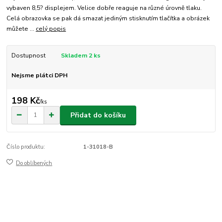
vybaven 8,5? displejem. Velice dobře reaguje na různé úrovně tlaku.
Celá obrazovka se pak dá smazat jediným stisknutím tlačítka a obrázek
můžete ...
celý popis
Dostupnost
Skladem 2 ks
Nejsme plátci DPH
198 Kč
/
ks
Přidat do košíku
Číslo produktu:
1-31018-B
Do oblíbených