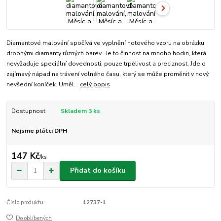
Diamantové malování spočívá ve vyplnění hotového vzoru na obrázku
drobnými diamanty různých barev. Je to činnost na mnoho hodin, která
nevyžaduje speciální dovednosti, pouze trpělivost a preciznost. Jde o
zajímavý nápad na trávení volného času, který se může proměnit v nový,
nevšední koníček. Uměl...
celý popis
Dostupnost
Skladem 3 ks
Nejsme plátci DPH
147 Kč
/
ks
Přidat do košíku
Číslo produktu:
12737-1
Do oblíbených