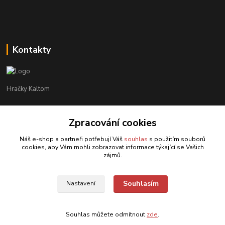
Kontakty
Hračky Kaltom
Hračky Kaltom
+420 777 538 008
Zpracování cookies
(Po-Pá, 9 - 18 hod.)
Náš e-shop a partneři potřebují Váš
souhlas
s použitím souborů
cookies, aby Vám mohli zobrazovat informace týkající se Vašich
hrackykaltom@gmail.com
zájmů.
Souhlasím
Nastavení
Souhlas můžete odmítnout
zde
.
Vytvořeno na
Eshop-rychle.cz