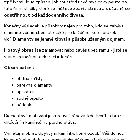
trpělivosti. Je to způsob, jak soustředit své myšlenky pouze na
tuto činnost, díky které
se můžete zbavit stresu a dočasně se
odstřihnout od každodenního života.
Konečný výsledek je působivý nejen pro toho, kdo se zabýval
diamantovou malbou, ale také pro každého, kdo obrázek
vidí.
Diamanty se jemně třpytí a působí úžasným dojmem.
Hotový obraz lze
zarámovat nebo zavěsit bez rámu - jistě se
stane jedinečnou dekorací interiéru.
Obsah balení:
plátno s čísly
barevné diamanty
aplikátor
suché lepidlo
nádobka
Diamantové malování je kreativní zábava, kde tvoříte obraz
vkládáním kamínků na plochu plátna.
Vymaluj si obraz třpytivými kamínky, který ozdobí Váš domov.
Nebo někoho obdarujte originálním dárkem, který zabaví a po