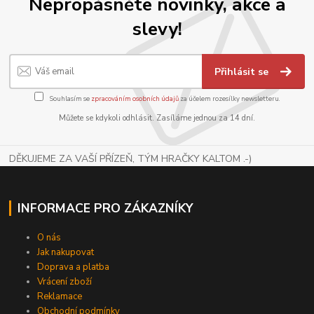
Nepropásněte novinky, akce a
slevy!
Přihlásit se
Souhlasím se
zpracováním osobních údajů
za účelem rozesílky newsletteru.
Můžete se kdykoli odhlásit. Zasíláme jednou za 14 dní.
DĚKUJEME ZA VAŠÍ PŘÍZEŇ, TÝM HRAČKY KALTOM .-)
INFORMACE PRO ZÁKAZNÍKY
O nás
Jak nakupovat
Doprava a platba
Vrácení zboží
Reklamace
Obchodní podmínky