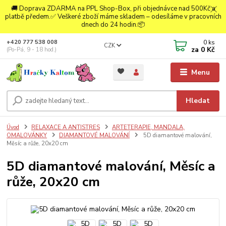
🚚 Doprava ZDARMA na PPL Shop-Box, při objednávce nad 500Kč a
platbě předem.✅ Veškeré zboží máme skladem – odesíláme v pracovních
dnech do 24 hodin.📦
0
ks
+420 777 538 008
CZK
za
0 Kč
(Po-Pá, 9 - 18 hod.)
Menu
Hledat
Úvod
RELAXACE A ANTISTRES
ARTETERAPIE, MANDALA,
OMALOVÁNKY
DIAMANTOVÉ MALOVÁNÍ
5D diamantové malování,
Měsíc a růže, 20x20 cm
5D diamantové malování, Měsíc a
růže, 20x20 cm