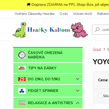
🚚 Doprava ZDARMA na PPL Shop-Box, při objedn
Ověřeno Zákazníky Heureka
O nás
Vrácení zboží
Reklam
Úvod
ČASOVĚ OMEZENÁ
NABÍDKA
YOYO
TIPY NA DÁRKY
DO 29Kč, DO 59Kč
Cena:
FIDGET SPINNER
Skl
RELAXACE A ANTISTRES