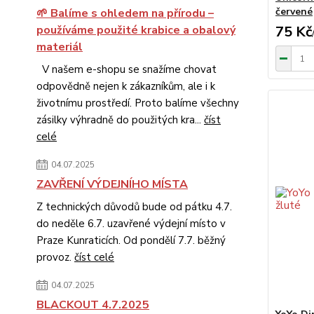
červené
🌱 Balíme s ohledem na přírodu –
75 Kč
používáme použité krabice a obalový
materiál
V našem e-shopu se snažíme chovat
odpovědně nejen k zákazníkům, ale i k
životnímu prostředí. Proto balíme všechny
zásilky výhradně do použitých kra...
číst
celé
04.07.2025
ZAVŘENÍ VÝDEJNÍHO MÍSTA
Z technických důvodů bude od pátku 4.7.
do neděle 6.7. uzavřené výdejní místo v
Praze Kunraticích. Od pondělí 7.7. běžný
provoz.
číst celé
04.07.2025
BLACKOUT 4.7.2025