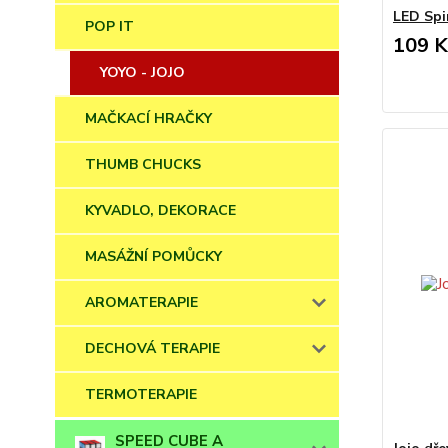
LED Spi
POP IT
109 K
YOYO - JOJO
MAČKACÍ HRAČKY
THUMB CHUCKS
KYVADLO, DEKORACE
MASÁŽNÍ POMŮCKY
AROMATERAPIE
DECHOVÁ TERAPIE
TERMOTERAPIE
SPEED CUBE A