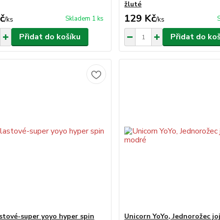
žluté
č
129 Kč
Skladem 1 ks
/
ks
/
ks
Přidat do košíku
Přidat do ko
astové-super yoyo hyper spin
Unicorn YoYo, Jednorožec joj