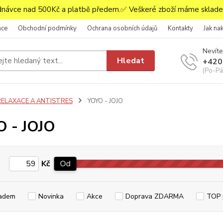
ávce nad 500Kč a platbě předem.✅ Veškeré zboží máme skladem
ace
Obchodní podmínky
Ochrana osobních údajů
Kontakty
Jak na
Nevíte
Hledat
+420
(Po-Pá,
RELAXACE A ANTISTRES
YOYO - JOJO
 - JOJO
Kč
Od
adem
Novinka
Akce
Doprava ZDARMA
TOP 