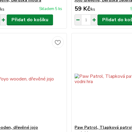
evěné, Beruška modrá
Jojo dřevěné, Beruška zelen
59 Kč
Skladem 5 ks
/
ks
/
ks
Přidat do košíku
Přidat do ko
oden, dřevěné jojo
Paw Patrol, Tlapková patro