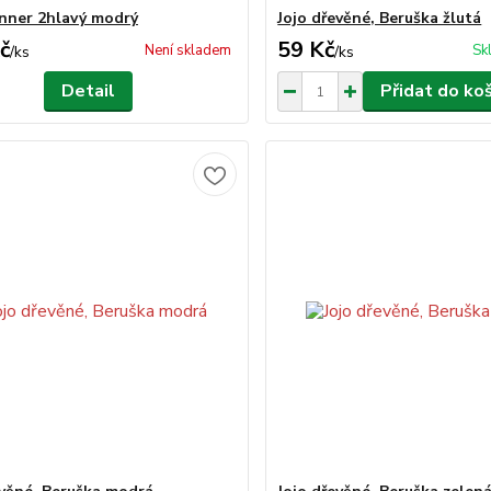
nner 2hlavý modrý
Jojo dřevěné, Beruška žlutá
č
59 Kč
Není skladem
Sk
/
ks
/
ks
Detail
Přidat do ko