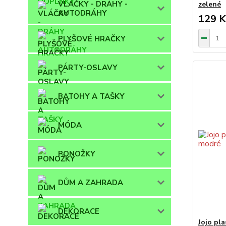
VLÁČKY - DRÁHY -
zelené
AUTODRÁHY
129 K
PLYŠOVÉ HRAČKY
PÁRTY-OSLAVY
BATOHY A TAŠKY
MÓDA
PONOŽKY
DŮM A ZAHRADA
DEKORACE
Jojo pl