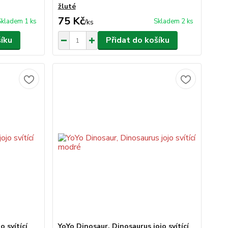
žluté
75 Kč
Skladem 1 ks
Skladem 2 ks
/
ks
šíku
Přidat do košíku
o svítící
YoYo Dinosaur, Dinosaurus jojo svítící