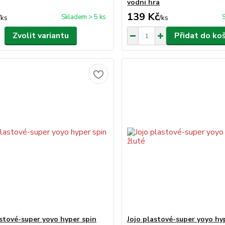
vodni hra
139 Kč
Skladem > 5 ks
/
ks
/
ks
Zvolit variantu
Přidat do ko
astové-super yoyo hyper spin
Jojo plastové-super yoyo hy