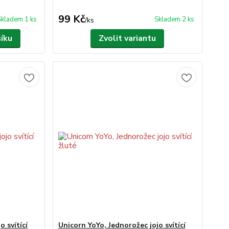
99 Kč
Skladem 1 ks
Skladem 2 ks
/
ks
šíku
Zvolit variantu
o svítící
Unicorn YoYo, Jednorožec jojo svítící