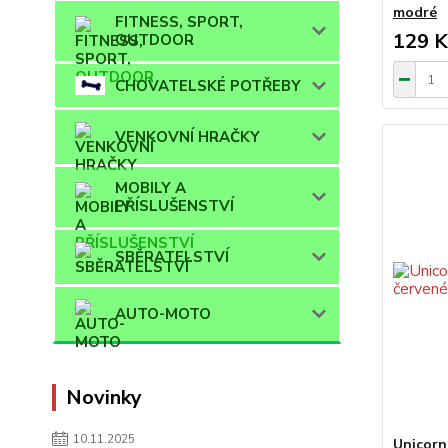
modré
FITNESS, SPORT,
129 K
OUTDOOR
CHOVATELSKÉ POTŘEBY
VENKOVNÍ HRAČKY
MOBILY A
PŘÍSLUŠENSTVÍ
SBĚRATELSTVÍ
AUTO-MOTO
Novinky
10.11.2025
Unicorn 