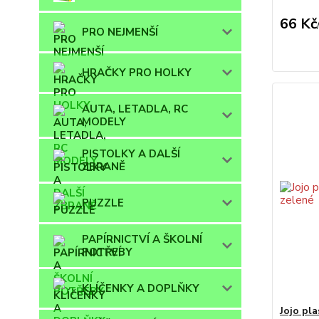
66 Kč
PRO NEJMENŠÍ
HRAČKY PRO HOLKY
AUTA, LETADLA, RC
MODELY
PISTOLKY A DALŠÍ
ZBRANĚ
PUZZLE
PAPÍRNICTVÍ A ŠKOLNÍ
POTŘEBY
KLÍČENKY A DOPLŇKY
Jojo pl