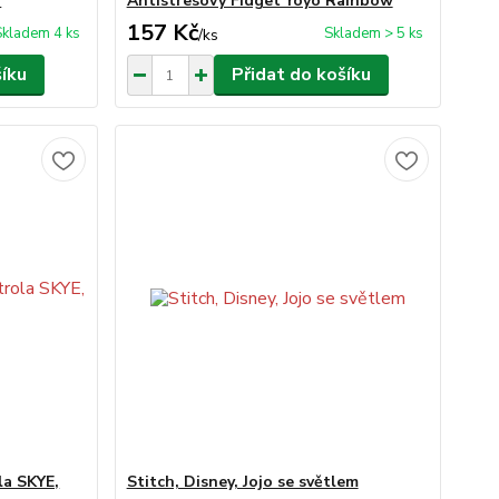
á
Antistresový Fidget Yoyo Rainbow
157 Kč
Skladem 4 ks
Skladem > 5 ks
/
ks
šíku
Přidat do košíku
la SKYE,
Stitch, Disney, Jojo se světlem