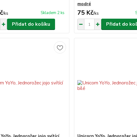
modré
č
75 Kč
Skladem 2 ks
/
ks
/
ks
Přidat do košíku
Přidat do ko
YoYo, Jednorožec jojo svítící
Unicorn YoYo, Jednorožec joj