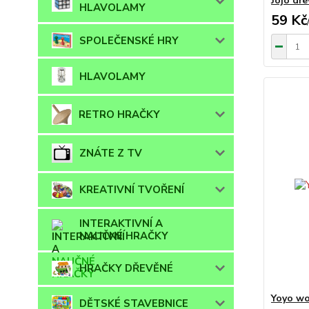
Jojo dř
HLAVOLAMY
59 Kč
SPOLEČENSKÉ HRY
HLAVOLAMY
RETRO HRAČKY
ZNÁTE Z TV
KREATIVNÍ TVOŘENÍ
INTERAKTIVNÍ A
NAUČNÉ HRAČKY
HRAČKY DŘEVĚNÉ
Yoyo wo
DĚTSKÉ STAVEBNICE