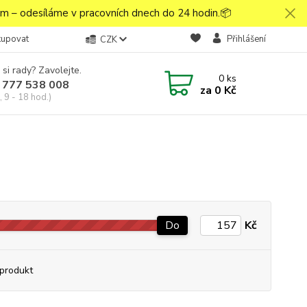
 – odesíláme v pracovních dnech do 24 hodin.📦
kupovat
Přihlášení
CZK
 si rady? Zavolejte.
0
ks
 777 538 008
za
0 Kč
 9 - 18 hod.)
Do
Kč
produkt