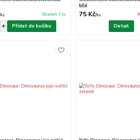
bílé
75 Kč
Skladem 3 ks
N
/
ks
/
ks
Přidat do košíku
Detail