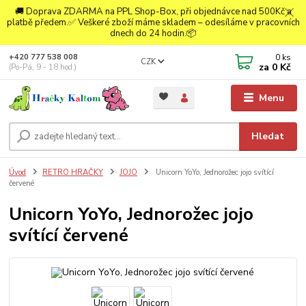
🚚 Doprava ZDARMA na PPL Shop-Box, při objednávce nad 500Kč a
platbě předem.✅ Veškeré zboží máme skladem – odesíláme v pracovních
dnech do 24 hodin.📦
0
ks
+420 777 538 008
CZK
za
0 Kč
(Po-Pá, 9 - 18 hod.)
Menu
Hledat
Úvod
RETRO HRAČKY
JOJO
Unicorn YoYo, Jednorožec jojo svítící
červené
Unicorn YoYo, Jednorožec jojo
svítící červené