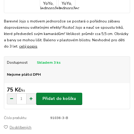
Barevné Jojo s motivem jednorožce se postará o pořádnou zábavu
doprovázenou světelnými efekty! Roztoč Jojo a nauč se spoustu triků,
které předvedeš svým kamarádům! Velikost: průměr cca 5,5 cm. Obrázky
a barvy se mohou lišit. Baleno v plastovém blistru. Nevhodné pro děti
do 3 let.
celý popis
Dostupnost
Skladem 3 ks
Nejsme plátci DPH
75 Kč
/
ks
Přidat do košíku
Číslo produktu:
91036-3-B
Do oblíbených