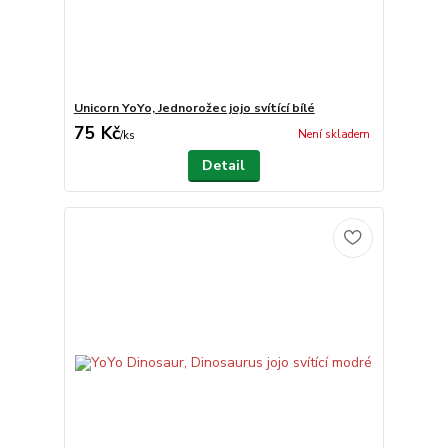
Unicorn YoYo, Jednorožec jojo svítící bílé
75 Kč
Není skladem
/
ks
Detail