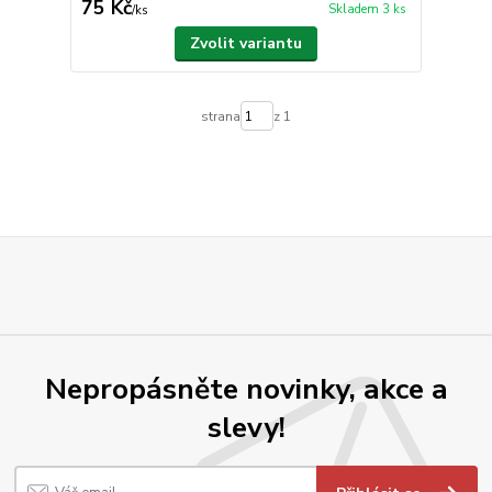
75 Kč
Skladem 3 ks
/
ks
Zvolit variantu
strana
z 1
Nepropásněte novinky, akce a
slevy!