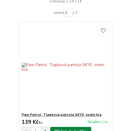
Zobrazuji 1-14 z 14
strana
z 1
Paw Patrol, Tlapková patrola SKYE, vodni hra
139 Kč
Skladem 1 ks
/
ks