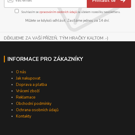
Přihlásit se
Souhlasím se
zpracováním osobních údajů
za účelem rozesílky newsletteru.
Můžete se kdykoli odhlásit. Zasíláme jednou za 14 dní.
DĚKUJEME ZA VAŠÍ PŘÍZEŇ, TÝM HRAČKY KALTOM .-)
INFORMACE PRO ZÁKAZNÍKY
O nás
Jak nakupovat
Doprava a platba
Vrácení zboží
Reklamace
Obchodní podmínky
Ochrana osobních údajů
Kontakty