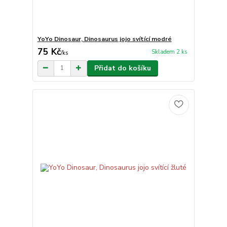
YoYo Dinosaur, Dinosaurus jojo svítící modré
75 Kč
Skladem 2 ks
/
ks
Přidat do košíku