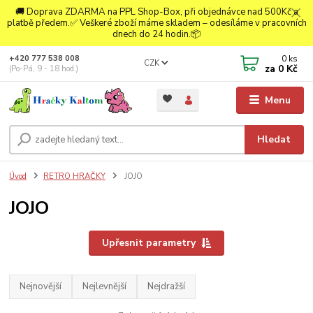
🚚 Doprava ZDARMA na PPL Shop-Box, při objednávce nad 500Kč a
platbě předem.✅ Veškeré zboží máme skladem – odesíláme v pracovních
dnech do 24 hodin.📦
0
ks
+420 777 538 008
CZK
za
0 Kč
(Po-Pá, 9 - 18 hod.)
Menu
Hledat
Úvod
RETRO HRAČKY
JOJO
JOJO
Upřesnit parametry
Nejnovější
Nejlevnější
Nejdražší