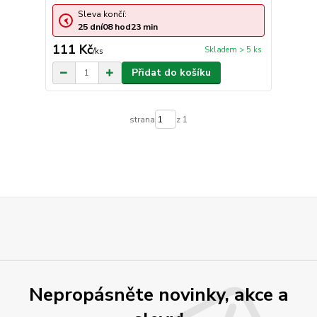
Sleva končí:
25
dní
08
hod
23
min
111 Kč
Skladem > 5 ks
/
ks
Přidat do košíku
strana
z 1
Nepropásněte novinky, akce a