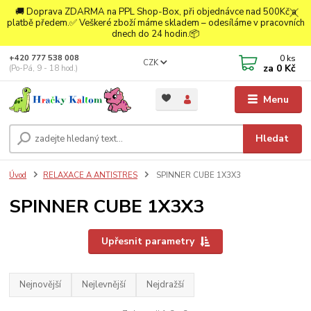
🚚 Doprava ZDARMA na PPL Shop-Box, při objednávce nad 500Kč a
platbě předem.✅ Veškeré zboží máme skladem – odesíláme v pracovních
dnech do 24 hodin.📦
0
ks
+420 777 538 008
CZK
za
0 Kč
(Po-Pá, 9 - 18 hod.)
Menu
Hledat
Úvod
RELAXACE A ANTISTRES
SPINNER CUBE 1X3X3
SPINNER CUBE 1X3X3
Upřesnit parametry
Nejnovější
Nejlevnější
Nejdražší