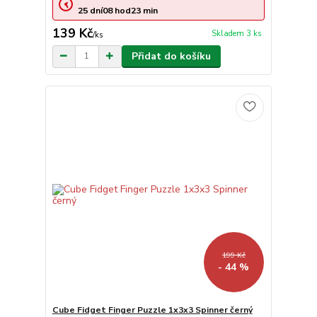
25
dní
08
hod
23
min
139 Kč
Skladem 3 ks
/
ks
Přidat do košíku
199 Kč
- 44 %
Cube Fidget Finger Puzzle 1x3x3 Spinner černý