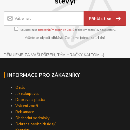
slevy!
Přihlásit se
Souhlasím se
zpracováním osobních údajů
za účelem rozesílky newsletteru.
Můžete se kdykoli odhlásit. Zasíláme jednou za 14 dní.
DĚKUJEME ZA VAŠÍ PŘÍZEŇ, TÝM HRAČKY KALTOM .-)
INFORMACE PRO ZÁKAZNÍKY
O nás
Jak nakupovat
Doprava a platba
Vrácení zboží
Reklamace
Obchodní podmínky
Ochrana osobních údajů