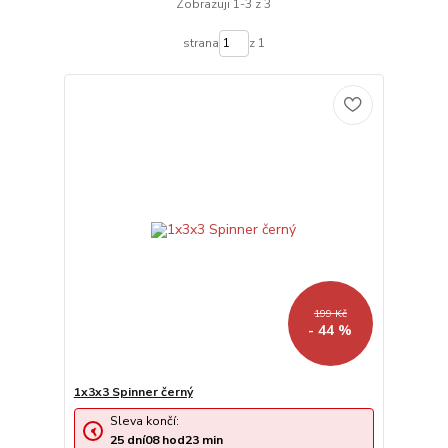
Zobrazuji 1-3 z 3
strana
z 1
199 Kč
- 44 %
1x3x3 Spinner černý
Sleva končí:
25
dní
08
hod
23
min