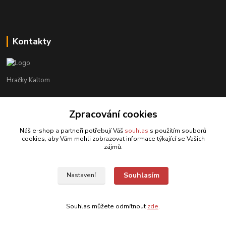
Kontakty
Hračky Kaltom
Hračky Kaltom
Zpracování cookies
+420 777 538 008
(Po-Pá, 9 - 18 hod.)
Náš e-shop a partneři potřebují Váš
souhlas
s použitím souborů
cookies, aby Vám mohli zobrazovat informace týkající se Vašich
hrackykaltom@gmail.com
zájmů.
Souhlasím
Nastavení
Souhlas můžete odmítnout
zde
.
Vytvořeno na
Eshop-rychle.cz