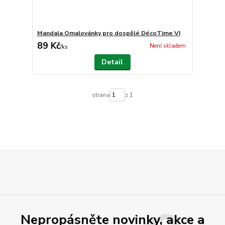
Mandala Omalovánky pro dospělé DécoTime VI
89 Kč
Není skladem
/
ks
Detail
strana
z 1
Nepropásněte novinky, akce a