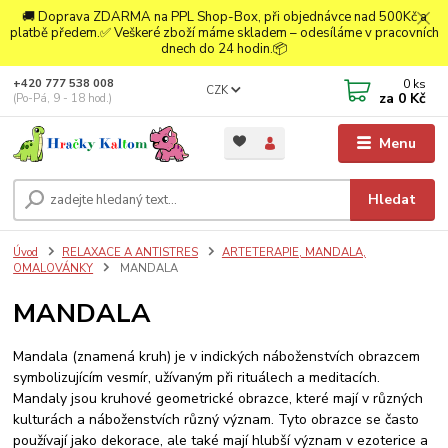
🚚 Doprava ZDARMA na PPL Shop-Box, při objednávce nad 500Kč a
platbě předem.✅ Veškeré zboží máme skladem – odesíláme v pracovních
dnech do 24 hodin.📦
0
ks
+420 777 538 008
CZK
za
0 Kč
(Po-Pá, 9 - 18 hod.)
Menu
Hledat
Úvod
RELAXACE A ANTISTRES
ARTETERAPIE, MANDALA,
OMALOVÁNKY
MANDALA
MANDALA
Mandala (znamená kruh) je v indických náboženstvích obrazcem
symbolizujícím vesmír, užívaným při rituálech a meditacích.
Mandaly jsou kruhové geometrické obrazce, které mají v různých
kulturách a náboženstvích různý význam. Tyto obrazce se často
používají jako dekorace, ale také mají hlubší význam v ezoterice a