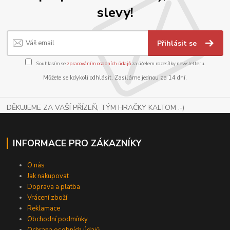
slevy!
Přihlásit se
Souhlasím se
zpracováním osobních údajů
za účelem rozesílky newsletteru.
Můžete se kdykoli odhlásit. Zasíláme jednou za 14 dní.
DĚKUJEME ZA VAŠÍ PŘÍZEŇ, TÝM HRAČKY KALTOM .-)
INFORMACE PRO ZÁKAZNÍKY
O nás
Jak nakupovat
Doprava a platba
Vrácení zboží
Reklamace
Obchodní podmínky