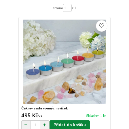
strana
z 1
Čakra- sada vonných svíček
495 Kč
Skladem 1 ks
/
ks
Přidat do košíku