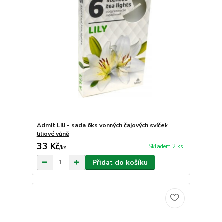
Admit Lili - sada 6ks vonných čajových svíček
liliové vůně
33 Kč
Skladem 2 ks
/
ks
Přidat do košíku