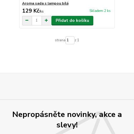
Aroma sada s lampou bílá
129 Kč
Skladem 2 ks
/
ks
Přidat do košíku
strana
z 1
Nepropásněte novinky, akce a
slevy!