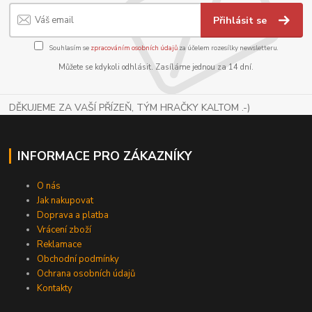
Přihlásit se
Souhlasím se
zpracováním osobních údajů
za účelem rozesílky newsletteru.
Můžete se kdykoli odhlásit. Zasíláme jednou za 14 dní.
DĚKUJEME ZA VAŠÍ PŘÍZEŇ, TÝM HRAČKY KALTOM .-)
INFORMACE PRO ZÁKAZNÍKY
O nás
Jak nakupovat
Doprava a platba
Vrácení zboží
Reklamace
Obchodní podmínky
Ochrana osobních údajů
Kontakty