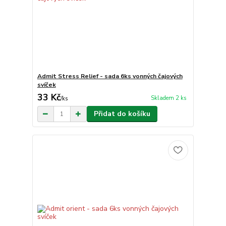
Admit Stress Relief - sada 6ks vonných čajových
svíček
33 Kč
Skladem 2 ks
/
ks
Přidat do košíku