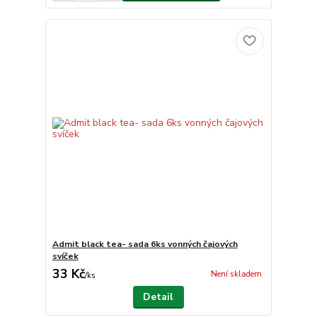
Admit black tea- sada 6ks vonných čajových
svíček
33 Kč
Není skladem
/
ks
Detail