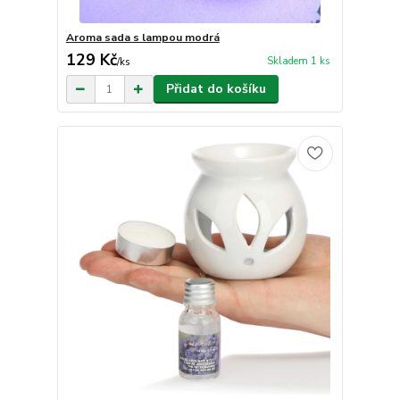
Aroma sada s lampou modrá
129 Kč
Skladem 1 ks
/
ks
Přidat do košíku