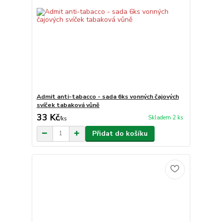
Admit anti-tabacco - sada 6ks vonných čajových
svíček tabaková vůně
33 Kč
Skladem 2 ks
/
ks
Přidat do košíku