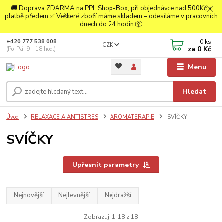
🚚 Doprava ZDARMA na PPL Shop-Box, při objednávce nad 500Kč a
platbě předem.✅ Veškeré zboží máme skladem – odesíláme v pracovních
dnech do 24 hodin.📦
0
ks
+420 777 538 008
CZK
za
0 Kč
(Po-Pá, 9 - 18 hod.)
Menu
Hledat
Úvod
RELAXACE A ANTISTRES
AROMATERAPIE
SVÍČKY
SVÍČKY
Upřesnit parametry
Nejnovější
Nejlevnější
Nejdražší
Zobrazuji 1-18 z 18