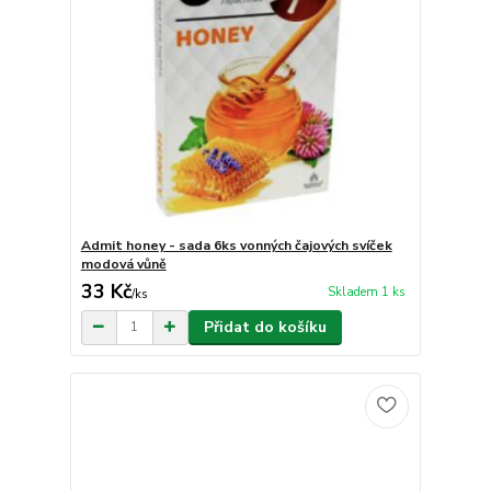
Admit honey - sada 6ks vonných čajových svíček
modová vůně
33 Kč
Skladem 1 ks
/
ks
Přidat do košíku