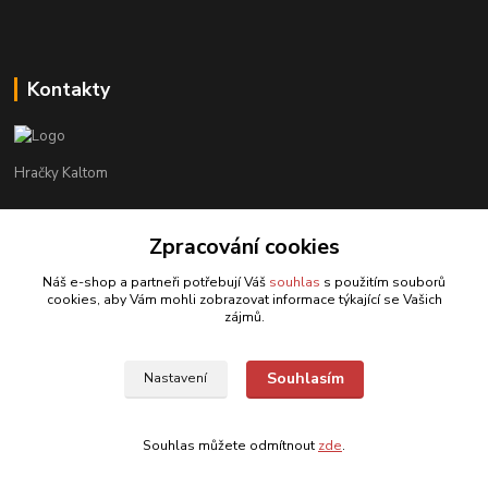
Kontakty
Hračky Kaltom
Hračky Kaltom
Zpracování cookies
+420 777 538 008
(Po-Pá, 9 - 18 hod.)
Náš e-shop a partneři potřebují Váš
souhlas
s použitím souborů
cookies, aby Vám mohli zobrazovat informace týkající se Vašich
hrackykaltom@gmail.com
zájmů.
Souhlasím
Nastavení
Souhlas můžete odmítnout
zde
.
Vytvořeno na
Eshop-rychle.cz