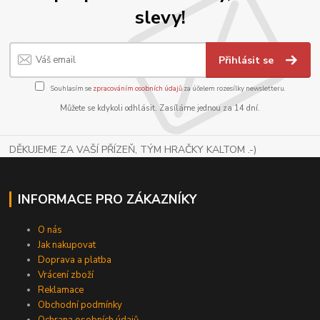
slevy!
Přihlásit se
Souhlasím se
zpracováním osobních údajů
za účelem rozesílky newsletteru.
Můžete se kdykoli odhlásit. Zasíláme jednou za 14 dní.
DĚKUJEME ZA VAŠÍ PŘÍZEŇ, TÝM HRAČKY KALTOM .-)
INFORMACE PRO ZÁKAZNÍKY
O nás
Jak nakupovat
Doprava a platba
Vrácení zboží
Reklamace
Obchodní podmínky