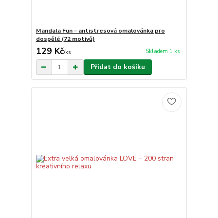
Mandala Fun – antistresová omalovánka pro
dospělé (72 motivů)
129 Kč
Skladem 1 ks
/
ks
Přidat do košíku