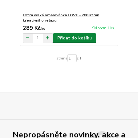
Extra velká omalovánka LOVE – 200 stran
kreativního relaxu
289 Kč
Skladem 1 ks
/
ks
Přidat do košíku
strana
z 1
Nepropásněte novinky, akce a