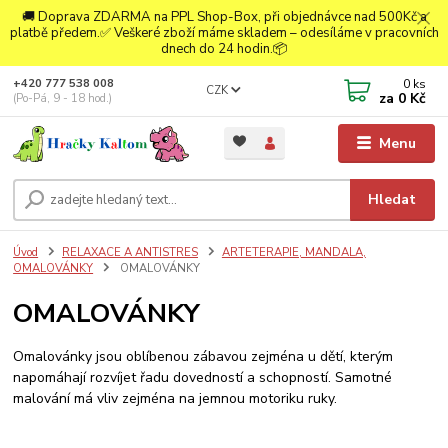
🚚 Doprava ZDARMA na PPL Shop-Box, při objednávce nad 500Kč a
platbě předem.✅ Veškeré zboží máme skladem – odesíláme v pracovních
dnech do 24 hodin.📦
0
ks
+420 777 538 008
CZK
za
0 Kč
(Po-Pá, 9 - 18 hod.)
Menu
Hledat
Úvod
RELAXACE A ANTISTRES
ARTETERAPIE, MANDALA,
OMALOVÁNKY
OMALOVÁNKY
OMALOVÁNKY
Omalovánky
jsou oblíbenou zábavou zejména u dětí, kterým
napomáhají rozvíjet řadu dovedností a schopností. Samotné
malování má vliv zejména na jemnou motoriku ruky.