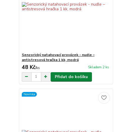
Senzorický natahovací provázek - nudle –
antistresová hračka 1 kk, modrá
48 Kč
Skladem 2 ks
/
ks
Přidat do košíku
Novinka