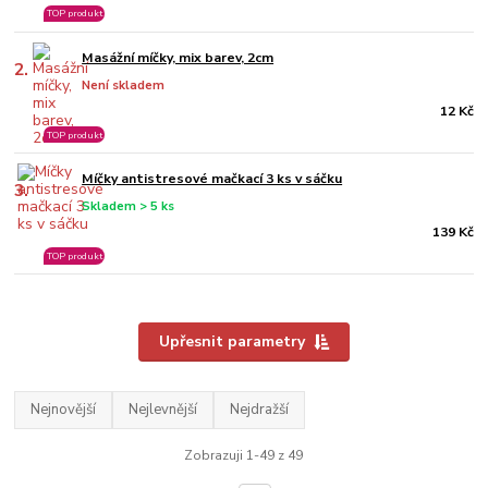
TOP produkt
Masážní míčky, mix barev, 2cm
2.
Není skladem
12 Kč
TOP produkt
Míčky antistresové mačkací 3 ks v sáčku
3.
Skladem > 5 ks
139 Kč
TOP produkt
Upřesnit parametry
Nejnovější
Nejlevnější
Nejdražší
Zobrazuji 1-49 z 49