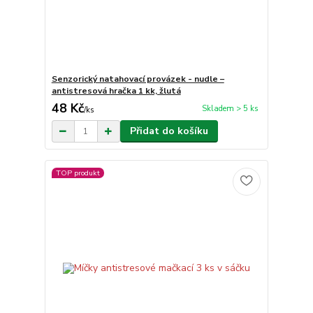
Senzorický natahovací provázek - nudle –
antistresová hračka 1 kk, žlutá
48 Kč
Skladem > 5 ks
/
ks
Přidat do košíku
TOP produkt