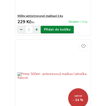
Míčky antistresové mačkací 3 ks
229 Kč
Skladem > 5 ks
/
ks
Přidat do košíku
149 Kč
- 34 %