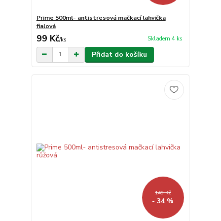
Prime 500ml- antistresová mačkací lahvička
fialová
99 Kč
Skladem 4 ks
/
ks
Přidat do košíku
149 Kč
- 34 %