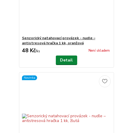
Senzorický natahovací provázek - nudle –
antistresová hračka 1 kk, oranžová
48 Kč
Není skladem
/
ks
Detail
Novinka