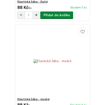
Elastická žába - žlutá
88 Kč
Skladem 5 ks
/
ks
Přidat do košíku
Elastická žába - modrá