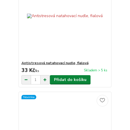
Antistresová natahovací nudle, fialová
33 Kč
Skladem > 5 ks
/
ks
Přidat do košíku
Novinka