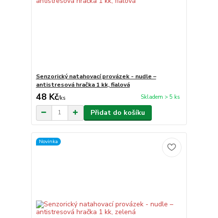
Senzorický natahovací provázek - nudle –
antistresová hračka 1 kk, fialová
48 Kč
Skladem > 5 ks
/
ks
Přidat do košíku
Novinka