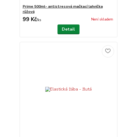
Prime 500ml- antistresová mačkací lahvička
růžová
99 Kč
Není skladem
/
ks
Detail