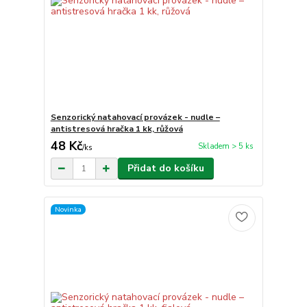
Senzorický natahovací provázek - nudle –
antistresová hračka 1 kk, růžová
48 Kč
Skladem > 5 ks
/
ks
Přidat do košíku
Novinka