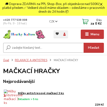
🚚 Doprava ZDARMA na PPL Shop-Box, při objednávce nad 500Kč a
platbě předem.✅ Veškeré zboží máme skladem – odesíláme v pracovních
dnech do 24 hodin.📦
0
ks
+420 777 538 008
CZK
za
0 Kč
(Po-Pá, 9 - 18 hod.)
Menu
Hledat
Úvod
RELAXACE A ANTISTRES
MAČKACÍ HRAČKY
MAČKACÍ HRAČKY
Nejprodávanější
Míčky antistresové mačkací 3 ks
1.
Skladem > 5 ks
229 Kč