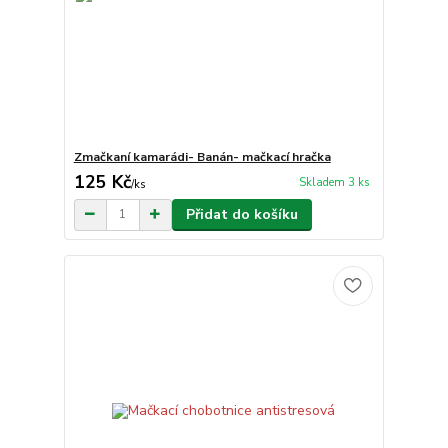
Zmačkaní kamarádi- Banán- mačkací hračka
125 Kč
Skladem 3 ks
/
ks
Přidat do košíku