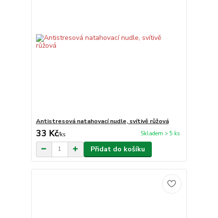
Antistresová natahovací nudle, svítivě růžová
33 Kč
Skladem > 5 ks
/
ks
Přidat do košíku