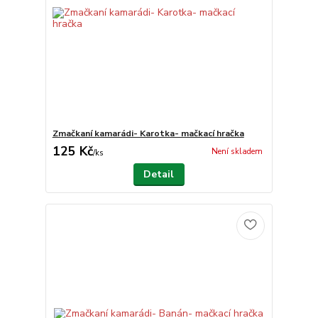
Zmačkaní kamarádi- Karotka- mačkací hračka
125 Kč
Není skladem
/
ks
Detail