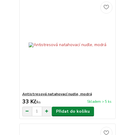
Antistresová natahovací nudle, modrá
33 Kč
Skladem > 5 ks
/
ks
Přidat do košíku