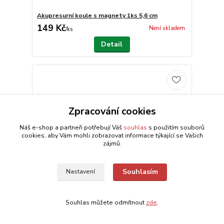
Akupresurní koule s magnety 1ks 5,6 cm
149 Kč
Není skladem
/
ks
Detail
Zpracování cookies
Náš e-shop a partneři potřebují Váš
souhlas
s použitím souborů
cookies, aby Vám mohli zobrazovat informace týkající se Vašich
zájmů.
Souhlasím
Nastavení
Souhlas můžete odmítnout
zde
.
Akupresurní míčky do dlaně 7,4 cm