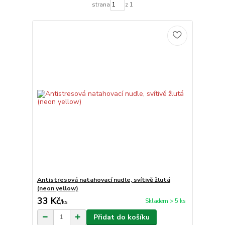
strana
z 1
Antistresová natahovací nudle, svítivě žlutá
(neon yellow)
33 Kč
Skladem > 5 ks
/
ks
Přidat do košíku