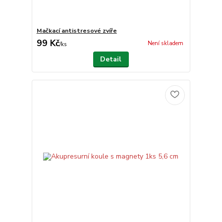
Mačkací antistresové zvíře
99 Kč
Není skladem
/
ks
Detail