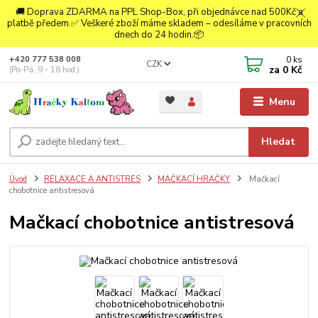
🚚 Doprava ZDARMA na PPL Shop-Box, při objednávce nad 500Kč a
platbě předem.✅ Veškeré zboží máme skladem – odesíláme v pracovních
dnech do 24 hodin.📦
0
ks
+420 777 538 008
CZK
za
0 Kč
(Po-Pá, 9 - 18 hod.)
Menu
Hledat
Úvod
RELAXACE A ANTISTRES
MAČKACÍ HRAČKY
Mačkací
chobotnice antistresová
Mačkací chobotnice antistresová