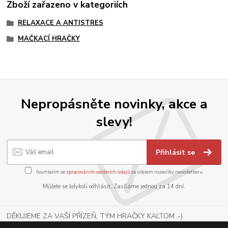
Zboží zařazeno v kategoriích
RELAXACE A ANTISTRES
MAČKACÍ HRAČKY
Nepropásněte novinky, akce a
slevy!
Přihlásit se
Souhlasím se
zpracováním osobních údajů
za účelem rozesílky newsletteru.
Můžete se kdykoli odhlásit. Zasíláme jednou za 14 dní.
DĚKUJEME ZA VAŠÍ PŘÍZEŇ, TÝM HRAČKY KALTOM .-)