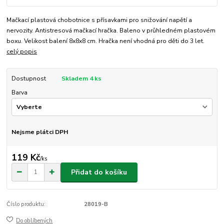
Mačkací plastová chobotnice s přísavkami pro snižování napětí a
nervozity. Antistresová mačkací hračka. Baleno v průhledném plastovém
boxu. Velikost balení 8x8x8 cm. Hračka není vhodná pro děti do 3 let.
celý popis
Dostupnost
Skladem 4 ks
Barva
Nejsme plátci DPH
119 Kč
/
ks
Přidat do košíku
Číslo produktu:
28019-B
Do oblíbených