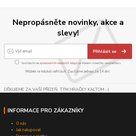
Nepropásněte novinky, akce a
slevy!
Přihlásit se
Souhlasím se
zpracováním osobních údajů
za účelem rozesílky newsletteru.
Můžete se kdykoli odhlásit. Zasíláme jednou za 14 dní.
DĚKUJEME ZA VAŠÍ PŘÍZEŇ, TÝM HRAČKY KALTOM .-)
INFORMACE PRO ZÁKAZNÍKY
O nás
Jak nakupovat