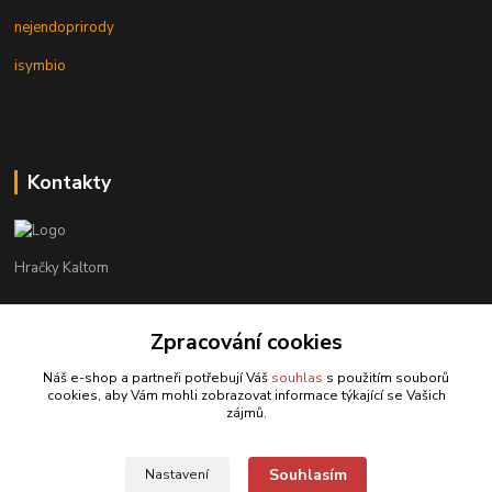
nejendoprirody
isymbio
Kontakty
Hračky Kaltom
Hračky Kaltom
+420 777 538 008
Zpracování cookies
(Po-Pá, 9 - 18 hod.)
Náš e-shop a partneři potřebují Váš
souhlas
s použitím souborů
cookies, aby Vám mohli zobrazovat informace týkající se Vašich
hrackykaltom@gmail.com
zájmů.
Souhlasím
Nastavení