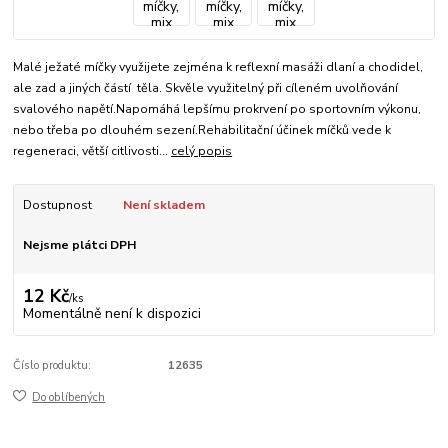
Malé ježaté míčky využijete zejména k reflexní masáži dlaní a chodidel,
ale zad a jiných částí těla. Skvěle využitelný při cíleném uvolňování
svalového napětí.Napomáhá lepšímu prokrvení po sportovním výkonu,
nebo třeba po dlouhém sezení.Rehabilitační účinek míčků vede k
regeneraci, větší citlivosti...
celý popis
Dostupnost
Není skladem
Nejsme plátci DPH
12 Kč
/
ks
Momentálně není k dispozici
Číslo produktu:
12635
Do oblíbených