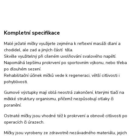
Kompletní specifikace
Malé ježaté míčky využijete zejména k reflexní masáži dlaní a
chodidel, ale zad a jiných částí těla.
Skvěle využitelný při cíleném uvolňování svalového napětí.
Napomáhá lepšímu prokrvení po sportovním výkonu, nebo třeba
po dlouhém sezení.
Rehabilitační účinek míčků vede k regeneraci, větší citlivosti i
pohyblivosti.
Gumové výstupky mají oblá neostrá zakončení, kterými tlačí na
měkké struktury organismu, přičemž nezpůsobují otlaky či
poranění.
Ostnaté míčky jsou vhodné též k prokrvení a obnově citlivosti po
operacích či úrazech.
Míčky jsou vyrobeny ze zdravotně nezávadného materiálu, jejich