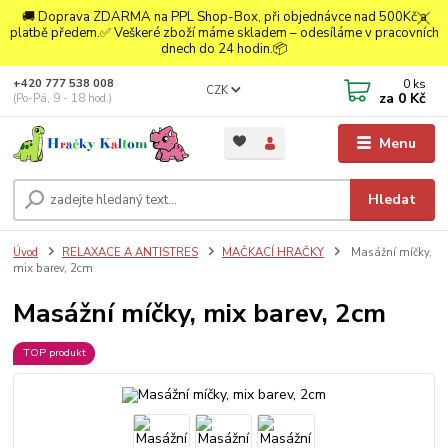
🚚 Doprava ZDARMA na PPL Shop-Box, při objednávce nad 500Kč a
platbě předem.✅ Veškeré zboží máme skladem – odesíláme v pracovních
dnech do 24 hodin.📦
0
ks
+420 777 538 008
CZK
za
0 Kč
(Po-Pá, 9 - 18 hod.)
Menu
Hledat
Úvod
RELAXACE A ANTISTRES
MAČKACÍ HRAČKY
Masážní míčky,
mix barev, 2cm
Masážní míčky, mix barev, 2cm
TOP produkt