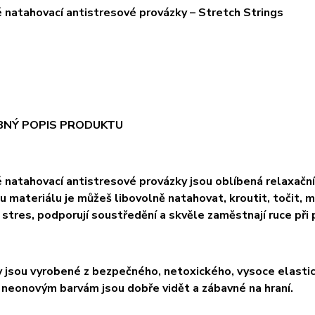
natahovací antistresové provázky – Stretch Strings
NÝ POPIS PRODUKTU
natahovací antistresové provázky jsou oblíbená relaxační
 materiálu je můžeš libovolně natahovat, kroutit, točit, 
 stres, podporují soustředění a skvěle zaměstnají ruce při
 jsou vyrobené z bezpečného, netoxického, vysoce elastick
 neonovým barvám jsou dobře vidět a zábavné na hraní.