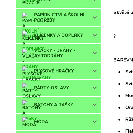
Skvělé p
PAPÍRNICTVÍ A ŠKOLNÍ
POTŘEBY
KLÍČENKY A DOPLŇKY
?
VLÁČKY - DRÁHY -
AUTODRÁHY
BAREVN
PLYŠOVÉ HRAČKY
• Svíti
• Svíti
PÁRTY-OSLAVY
• Mod
BATOHY A TAŠKY
• Ora
• Růž
MÓDA
• Fial