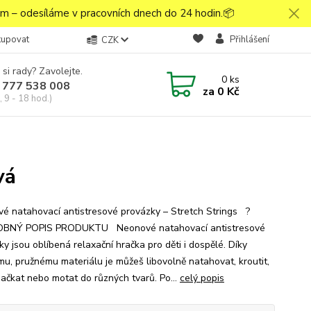
 – odesíláme v pracovních dnech do 24 hodin.📦
kupovat
Přihlášení
CZK
 si rady? Zavolejte.
0
ks
 777 538 008
za
0 Kč
 9 - 18 hod.)
vá
é natahovací antistresové provázky – Stretch Strings ?
BNÝ POPIS PRODUKTU Neonové natahovací antistresové
y jsou oblíbená relaxační hračka pro děti i dospělé. Díky
u, pružnému materiálu je můžeš libovolně natahovat, kroutit,
 mačkat nebo motat do různých tvarů. Po...
celý popis