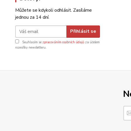
Můžete se kdykoli odhlásit. Zasíláme
jednou za 14 dní.
Přihlásit se
Souhlasím se
zpracováním osobních údajů
za účelem
rozesílky newsletteru.
N