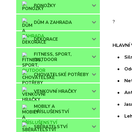
PONOŽKY
?
DŮM A ZAHRADA
DEKORACE
HLAVNÍ
FITNESS, SPORT,
• Silně
OUTDOOR
• Odoln
CHOVATELSKÉ POTŘEBY
• Neto
VENKOVNÍ HRAČKY
• Antis
• Jasné
MOBILY A
PŘÍSLUŠENSTVÍ
• Lehk
SBĚRATELSTVÍ