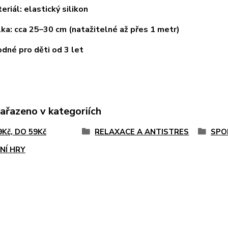
ál: elastický silikon
: cca 25–30 cm (natažitelné až přes 1 metr)
é pro děti od 3 let
zařazeno v kategoriích
9Kč, DO 59Kč
RELAXACE A ANTISTRES
SPO
NÍ HRY