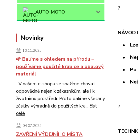
?
AUTO-MOTO
NÁVOD 
Novinky
• Lze na
10.11.2025
• Nepři
🌱 Balíme s ohledem na přírodu –
používáme použité krabice a obalový
• Po uš
materiál
• Nežvý
V našem e-shopu se snažíme chovat
odpovědně nejen k zákazníkům, ale i k
životnímu prostředí. Proto balíme všechny
zásilky výhradně do použitých kra...
číst
?
celé
04.07.2025
TECHNI
ZAVŘENÍ VÝDEJNÍHO MÍSTA