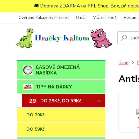
🚚 Doprava ZDARMA na PPL Shop-Box, při objedn
Ověřeno Zákazníky Heureka
O nás
Vrácení zboží
Reklam
Úvod
D
ČASOVĚ OMEZENÁ
NABÍDKA
Anti
TIPY NA DÁRKY
DO 29Kč, DO 59Kč
DO 29Kč
DO 59Kč