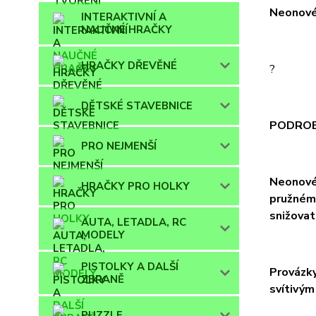
Neonové 
INTERAKTIVNÍ A
NAUČNÉ HRAČKY
HRAČKY DŘEVĚNÉ
?
DĚTSKÉ STAVEBNICE
PODROB
PRO NEJMENŠÍ
Neonové 
HRAČKY PRO HOLKY
pružnému
snižovat
AUTA, LETADLA, RC
MODELY
PISTOLKY A DALŠÍ
Provázky
ZBRANĚ
svítivým
PUZZLE