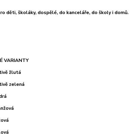
ro děti, školáky, dospělé, do kanceláře, do školy i domů.
É VARIANTY
vě žlutá
vě zelená
rá
nžová
ová
ová