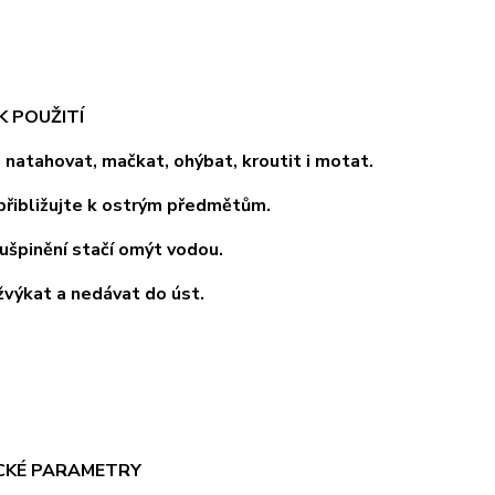
K POUŽITÍ
tahovat, mačkat, ohýbat, kroutit i motat.
bližujte k ostrým předmětům.
pinění stačí omýt vodou.
kat a nedávat do úst.
CKÉ PARAMETRY