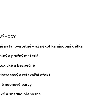
 VÝHODY
 natahovatelné – až několikanásobná délka
ý a pružný materiál
xické a bezpečné
tresový a relaxační efekt
 neonové barvy
é a snadno přenosné