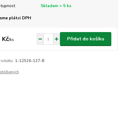
tupnost
Skladem > 5 ks
sme plátci DPH
 Kč
Přidat do košíku
/
ks
roduktu:
1-12526-127-B
oblíbených