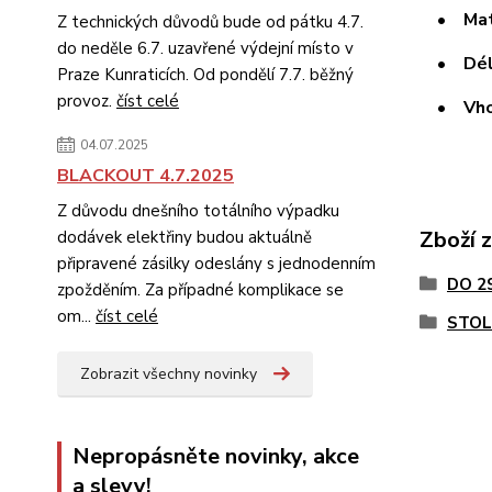
• Materi
Z technických důvodů bude od pátku 4.7.
do neděle 6.7. uzavřené výdejní místo v
• Délka
Praze Kunraticích. Od pondělí 7.7. běžný
provoz.
číst celé
• Vhodn
04.07.2025
BLACKOUT 4.7.2025
Z důvodu dnešního totálního výpadku
Zboží 
dodávek elektřiny budou aktuálně
připravené zásilky odeslány s jednodenním
DO 2
zpožděním. Za případné komplikace se
om...
číst celé
STOL
Zobrazit všechny novinky
Nepropásněte novinky, akce
a slevy!