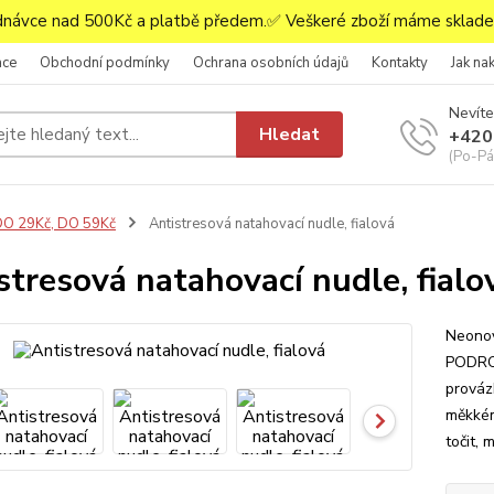
ávce nad 500Kč a platbě předem.✅ Veškeré zboží máme skladem
ace
Obchodní podmínky
Ochrana osobních údajů
Kontakty
Jak na
Nevíte
Hledat
+420
(Po-Pá,
O 29Kč, DO 59Kč
Antistresová natahovací nudle, fialová
stresová natahovací nudle, fialo
Neonov
PODRO
provázk
měkkém
točit,